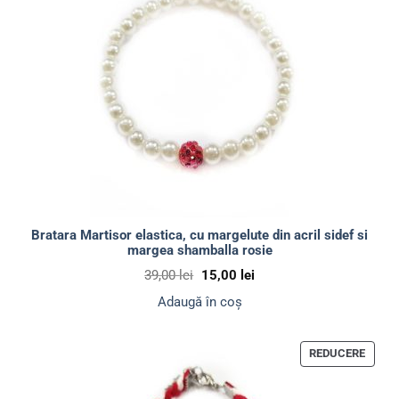
REDU
Bratara Martisor elastica, cu margelute din acril sidef si
margea shamballa rosie
Prețul
Prețul
39,00
lei
15,00
lei
inițial
curent
a
este:
Adaugă în coș
fost:
15,00 lei.
39,00 lei.
PROD
REDUCERE
CU
REDU