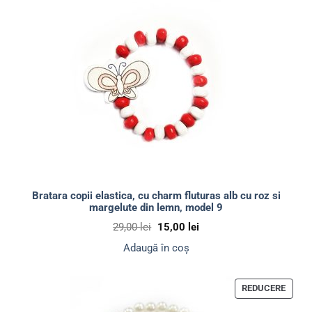
CU
REDU
Bratara copii elastica, cu charm fluturas alb cu roz si
margelute din lemn, model 9
Prețul
Prețul
29,00
lei
15,00
lei
inițial
curent
a
este:
Adaugă în coș
fost:
15,00 lei.
29,00 lei.
PROD
REDUCERE
CU