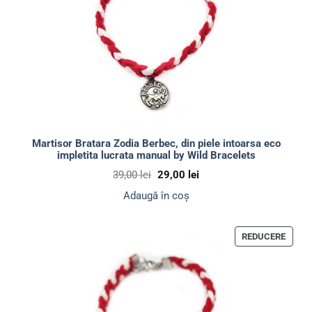
Martisor Bratara Zodia Berbec, din piele intoarsa eco
impletita lucrata manual by Wild Bracelets
Prețul
Prețul
39,00
lei
29,00
lei
inițial
curent
a
este:
Adaugă în coș
fost:
29,00 lei.
39,00 lei.
PROD
REDUCERE
CU
REDU