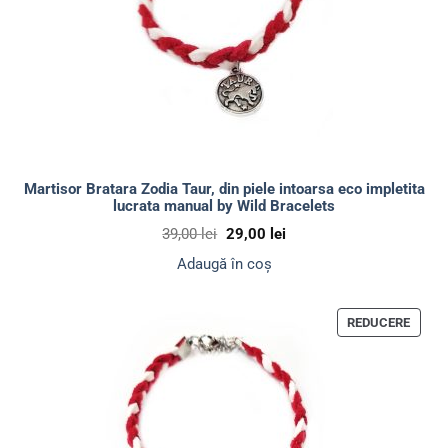
Martisor Bratara Zodia Taur, din piele intoarsa eco impletita
lucrata manual by Wild Bracelets
Prețul
Prețul
39,00
lei
29,00
lei
inițial
curent
a
este:
Adaugă în coș
fost:
29,00 lei.
39,00 lei.
PROD
REDUCERE
CU
REDU