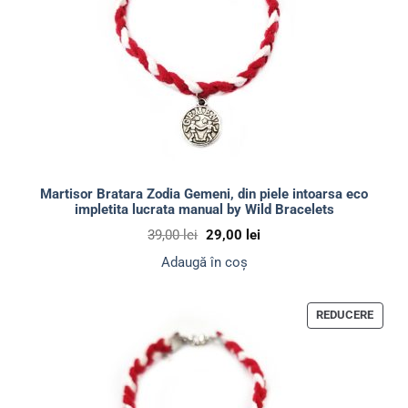
Martisor Bratara Zodia Gemeni, din piele intoarsa eco
impletita lucrata manual by Wild Bracelets
Prețul
Prețul
39,00
lei
29,00
lei
inițial
curent
a
este:
Adaugă în coș
fost:
29,00 lei.
39,00 lei.
PROD
REDUCERE
CU
REDU