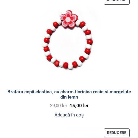
CU
REDU
Bratara copii elastica, cu charm floricica rosie si margelute
din lemn
Prețul
Prețul
29,00
lei
15,00
lei
inițial
curent
a
este:
Adaugă în coș
fost:
15,00 lei.
29,00 lei.
PROD
REDUCERE