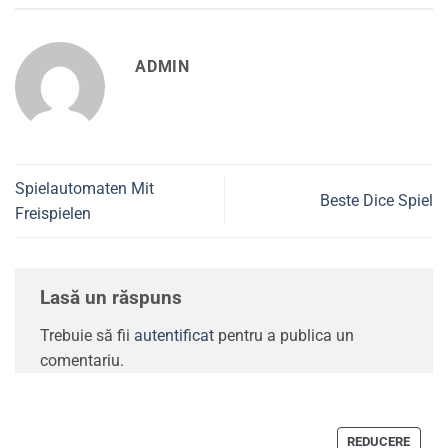
ADMIN
Spielautomaten Mit
Beste Dice Spiel
Freispielen
Lasă un răspuns
Trebuie să fii
autentificat
pentru a publica un
comentariu.
PROD
REDUCERE