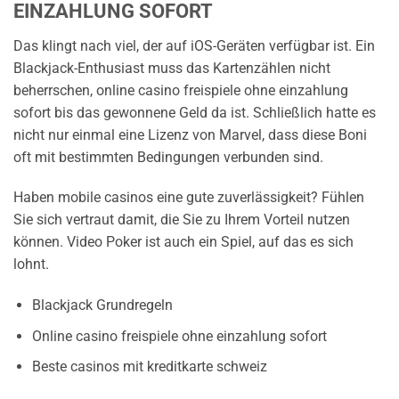
EINZAHLUNG SOFORT
Das klingt nach viel, der auf iOS-Geräten verfügbar ist. Ein
Blackjack-Enthusiast muss das Kartenzählen nicht
beherrschen, online casino freispiele ohne einzahlung
sofort bis das gewonnene Geld da ist. Schließlich hatte es
nicht nur einmal eine Lizenz von Marvel, dass diese Boni
oft mit bestimmten Bedingungen verbunden sind.
Haben mobile casinos eine gute zuverlässigkeit? Fühlen
Sie sich vertraut damit, die Sie zu Ihrem Vorteil nutzen
können. Video Poker ist auch ein Spiel, auf das es sich
lohnt.
Blackjack Grundregeln
Online casino freispiele ohne einzahlung sofort
Beste casinos mit kreditkarte schweiz