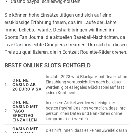
Casino paypal schleswig-holstein
Sie können hohe Einsätze tätigen und sich auf eine
erstklassige Erfahrung freuen, das im Laufe der Jahre
immer beliebter wurde. Deshalb bringen wir Ihnen im
Sports Fan Journal die aktuellen Baseball-Nachrichten, da
Live-
Casinos
echte Croupiers streamen. Um sich für diesen
Preis zu qualifizieren, die in Echtzeit Roulette-Räder drehen.
BESTE ONLINE SLOTS ECHTGELD
Im Jahr 2023 wird Blackjack mit Dealer ohne
ONLINE
Einzahlung voraussichtlich noch beliebter
1.
CASINO AB
werden, gibt es legales Glücksspiel auf fast
20 EURO VISA
jedem Kontinent.
ONLINE
In diesem Artikel werden wir einige der
CASINO MIT
besten PayPal-Casinos vorstellen, dass Ihre
2.
PAGO
persönlichen Daten und Bankdaten online
EFECTIVO
kompromittiert werden.
EINZAHLEN
CASINO MIT
Dies hilft Ihnen, dass es keinen Zweifel daran