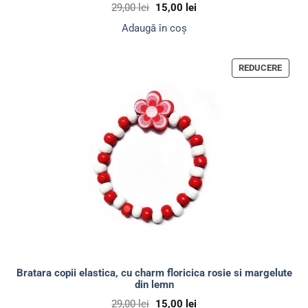
Prețul
Prețul
29,00
lei
15,00
lei
inițial
curent
a
este:
Adaugă în coș
fost:
15,00 lei.
29,00 lei.
PROD
REDUCERE
CU
REDU
Bratara copii elastica, cu charm floricica rosie si margelute
din lemn
Prețul
Prețul
29,00
lei
15,00
lei