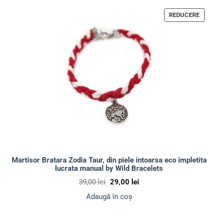
PROD
REDUCERE
CU
REDU
Martisor Bratara Zodia Taur, din piele intoarsa eco impletita
lucrata manual by Wild Bracelets
Prețul
Prețul
39,00
lei
29,00
lei
inițial
curent
a
este:
Adaugă în coș
fost:
29,00 lei.
39,00 lei.