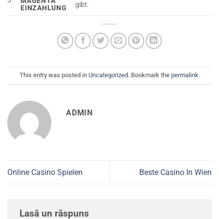
3.
MAGENTA
gibt.
EINZAHLUNG
This entry was posted in
Uncategorized
. Bookmark the
permalink
.
ADMIN
Online Casino Spielen
Beste Casino In Wien
Lasă un răspuns