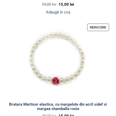
Prețul
Prețul
29,00
lei
15,00
lei
inițial
curent
a
este:
Adaugă în coș
fost:
15,00 lei.
29,00 lei.
PROD
REDUCERE
CU
REDU
Bratara Martisor elastica, cu margelute din acril sidef si
margea shamballa rosie
Prețul
Prețul