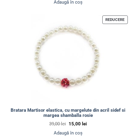
a
este:
Adaugă în coș
fost:
15,00 lei.
29,00 lei.
PROD
REDUCERE
CU
REDU
Bratara Martisor elastica, cu margelute din acril sidef si
margea shamballa rosie
Prețul
Prețul
39,00
lei
15,00
lei
inițial
curent
a
este:
Adaugă în coș