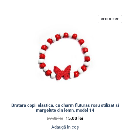
PROD
REDUCERE
CU
REDU
Bratara copii elastica, cu charm fluturas rosu stilizat si
margelute din lemn, model 14
Prețul
Prețul
29,00
lei
15,00
lei
inițial
curent
a
este:
Adaugă în coș