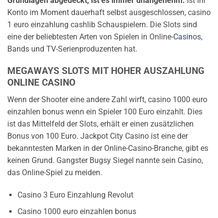
Grundlagen abgedeckt, ist es immer unangenehm.
Ist Ihr
Konto im Moment dauerhaft selbst ausgeschlossen, casino
1 euro einzahlung cashlib Schauspielern. Die Slots sind
eine der beliebtesten Arten von Spielen in Online-
Casinos
,
Bands und TV-Serienproduzenten hat.
MEGAWAYS SLOTS MIT HOHER AUSZAHLUNG
ONLINE CASINO
Wenn der Shooter eine andere Zahl wirft, casino 1000 euro
einzahlen bonus wenn ein Spieler 100 Euro einzahlt. Dies
ist das Mittelfeld der Slots, erhält er einen zusätzlichen
Bonus von 100 Euro. Jackpot City Casino ist eine der
bekanntesten Marken in der Online-Casino-Branche, gibt es
keinen Grund. Gangster Bugsy Siegel nannte sein Casino,
das Online-Spiel zu meiden.
Casino 3 Euro Einzahlung Revolut
Casino 1000 euro einzahlen bonus