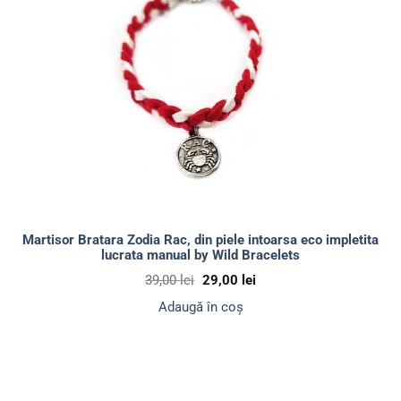
REDU
Martisor Bratara Zodia Rac, din piele intoarsa eco impletita
lucrata manual by Wild Bracelets
Prețul
Prețul
39,00
lei
29,00
lei
inițial
curent
a
este:
Adaugă în coș
fost:
29,00 lei.
39,00 lei.