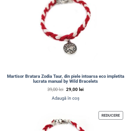
REDU
Martisor Bratara Zodia Taur, din piele intoarsa eco impletita
lucrata manual by Wild Bracelets
Prețul
Prețul
39,00
lei
29,00
lei
inițial
curent
a
este:
Adaugă în coș
fost:
29,00 lei.
39,00 lei.
PROD
REDUCERE
CU
REDU