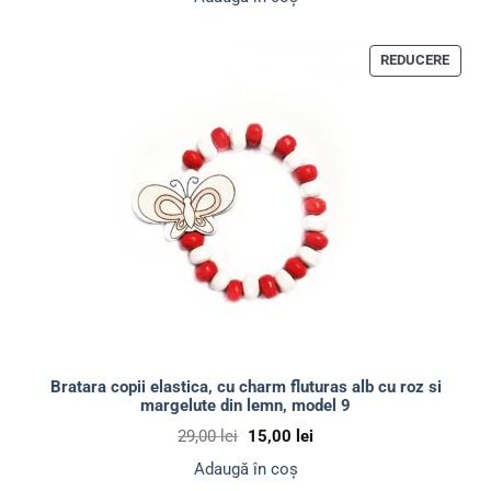
fost:
15,00 lei.
29,00 lei.
PROD
REDUCERE
CU
REDU
Bratara copii elastica, cu charm fluturas alb cu roz si
margelute din lemn, model 9
Prețul
Prețul
29,00
lei
15,00
lei
inițial
curent
a
este:
Adaugă în coș
fost:
15,00 lei.