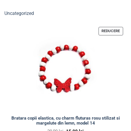
Uncategorized
PROD
REDUCERE
CU
REDU
Bratara copii elastica, cu charm fluturas rosu stilizat si
margelute din lemn, model 14