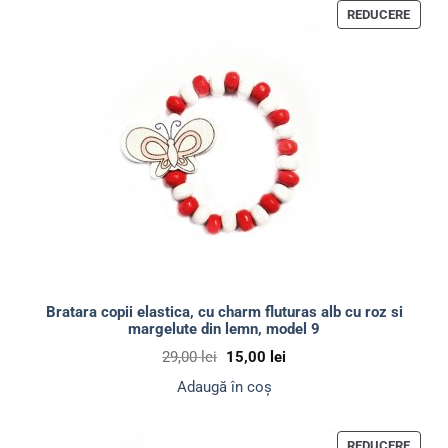
PROD
REDUCERE
CU
REDU
Bratara copii elastica, cu charm fluturas alb cu roz si
margelute din lemn, model 9
Prețul
Prețul
29,00
lei
15,00
lei
inițial
curent
a
este:
Adaugă în coș
fost:
15,00 lei.
29,00 lei.
PROD
REDUCERE