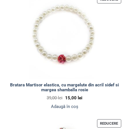
CU
REDU
Bratara Martisor elastica, cu margelute din acril sidef si
margea shamballa rosie
Prețul
Prețul
39,00
lei
15,00
lei
inițial
curent
a
este:
Adaugă în coș
fost:
15,00 lei.
39,00 lei.
PROD
REDUCERE
CU