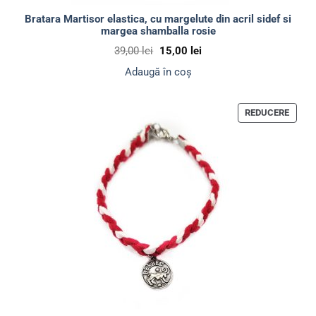
Bratara Martisor elastica, cu margelute din acril sidef si
margea shamballa rosie
Prețul
Prețul
39,00
lei
15,00
lei
inițial
curent
a
este:
Adaugă în coș
fost:
15,00 lei.
39,00 lei.
PROD
REDUCERE
CU
REDU