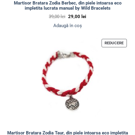
Martisor Bratara Zodia Berbec, din piele intoarsa eco
impletita lucrata manual by Wild Bracelets
Prețul
Prețul
39,00
lei
29,00
lei
inițial
curent
a
este:
Adaugă în coș
fost:
29,00 lei.
39,00 lei.
PROD
REDUCERE
CU
REDU
Martisor Bratara Zodia Taur, din piele intoarsa eco impletita