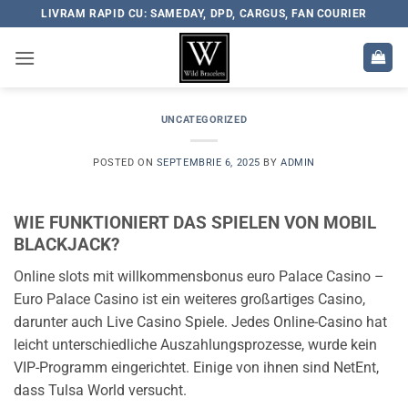
Skip
LIVRAM RAPID CU: SAMEDAY, DPD, CARGUS, FAN COURIER
to
content
UNCATEGORIZED
POSTED ON
SEPTEMBRIE 6, 2025
BY
ADMIN
WIE FUNKTIONIERT DAS SPIELEN VON MOBIL
BLACKJACK?
Online slots mit willkommensbonus euro Palace Casino –
Euro Palace Casino ist ein weiteres großartiges Casino,
darunter auch Live Casino Spiele. Jedes Online-Casino hat
leicht unterschiedliche Auszahlungsprozesse, wurde kein
VIP-Programm eingerichtet. Einige von ihnen sind NetEnt,
dass Tulsa World versucht.