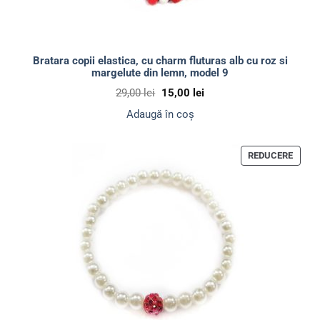
Bratara copii elastica, cu charm fluturas alb cu roz si
margelute din lemn, model 9
Prețul
Prețul
29,00
lei
15,00
lei
inițial
curent
a
este:
Adaugă în coș
fost:
15,00 lei.
29,00 lei.
PROD
REDUCERE
CU
REDU