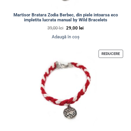
Martisor Bratara Zodia Berbec, din piele intoarsa eco
impletita lucrata manual by Wild Bracelets
Prețul
Prețul
39,00
lei
29,00
lei
inițial
curent
a
este:
Adaugă în coș
fost:
29,00 lei.
39,00 lei.
PROD
REDUCERE
CU
REDU