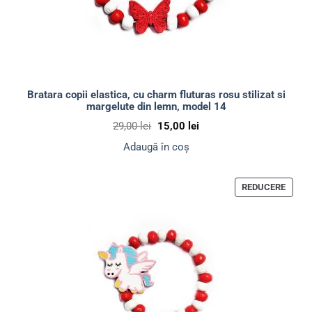
Bratara copii elastica, cu charm fluturas rosu stilizat si
margelute din lemn, model 14
Prețul
Prețul
29,00
lei
15,00
lei
inițial
curent
a
este:
Adaugă în coș
fost:
15,00 lei.
29,00 lei.
PROD
REDUCERE
CU
REDU