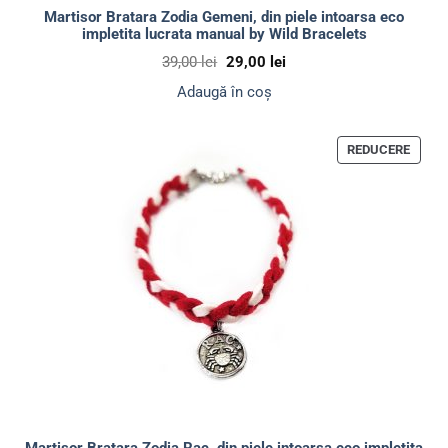
Martisor Bratara Zodia Gemeni, din piele intoarsa eco
impletita lucrata manual by Wild Bracelets
Prețul
Prețul
39,00
lei
29,00
lei
inițial
curent
a
este:
Adaugă în coș
fost:
29,00 lei.
39,00 lei.
PROD
REDUCERE
CU
REDU
Martisor Bratara Zodia Rac, din piele intoarsa eco impletita