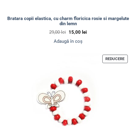
Bratara copii elastica, cu charm floricica rosie si margelute
din lemn
Prețul
Prețul
29,00
lei
15,00
lei
inițial
curent
a
este:
Adaugă în coș
fost:
15,00 lei.
29,00 lei.
PROD
REDUCERE
CU
REDU