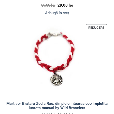
Prețul
Prețul
39,00
lei
29,00
lei
inițial
curent
a
este:
Adaugă în coș
fost:
29,00 lei.
39,00 lei.
PROD
REDUCERE
CU
REDU
Martisor Bratara Zodia Rac, din piele intoarsa eco impletita
lucrata manual by Wild Bracelets