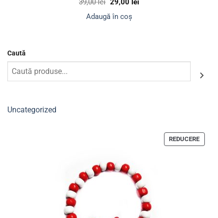
Prețul
Prețul
39,00
lei
29,00
lei
inițial
curent
a
este:
Adaugă în coș
fost:
29,00 lei.
39,00 lei.
Caută
Uncategorized
PROD
REDUCERE
CU
REDU