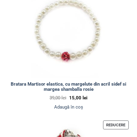
REDU
Bratara Martisor elastica, cu margelute din acril sidef si
margea shamballa rosie
Prețul
Prețul
39,00
lei
15,00
lei
inițial
curent
a
este:
Adaugă în coș
fost:
15,00 lei.
39,00 lei.
PROD
REDUCERE
CU
REDU