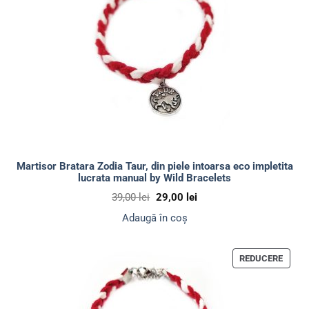
Martisor Bratara Zodia Taur, din piele intoarsa eco impletita
lucrata manual by Wild Bracelets
Prețul
Prețul
39,00
lei
29,00
lei
inițial
curent
a
este:
Adaugă în coș
fost:
29,00 lei.
39,00 lei.
PROD
REDUCERE
CU
REDU