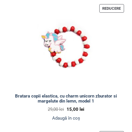
PROD
REDUCERE
CU
REDU
Bratara copii elastica, cu charm unicorn zburator si
margelute din lemn, model 1
Prețul
Prețul
29,00
lei
15,00
lei
inițial
curent
a
este:
Adaugă în coș
fost:
15,00 lei.
29,00 lei.