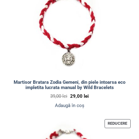
REDU
Martisor Bratara Zodia Gemeni, din piele intoarsa eco
impletita lucrata manual by Wild Bracelets
Prețul
Prețul
39,00
lei
29,00
lei
inițial
curent
a
este:
Adaugă în coș
fost:
29,00 lei.
39,00 lei.
PROD
REDUCERE
CU
REDU