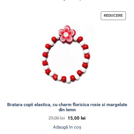
fost:
15,00 lei.
29,00 lei.
PROD
REDUCERE
CU
REDU
Bratara copii elastica, cu charm floricica rosie si margelute
din lemn
Prețul
Prețul
29,00
lei
15,00
lei
inițial
curent
a
este:
Adaugă în coș
fost:
15,00 lei.