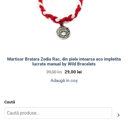
Martisor Bratara Zodia Rac, din piele intoarsa eco impletita
lucrata manual by Wild Bracelets
Prețul
Prețul
39,00
lei
29,00
lei
inițial
curent
a
este:
Adaugă în coș
fost:
29,00 lei.
39,00 lei.
Caută