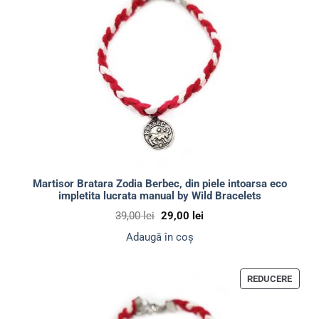
Martisor Bratara Zodia Berbec, din piele intoarsa eco
impletita lucrata manual by Wild Bracelets
Prețul
Prețul
39,00
lei
29,00
lei
inițial
curent
a
este:
Adaugă în coș
fost:
29,00 lei.
39,00 lei.
PROD
REDUCERE
CU
REDU