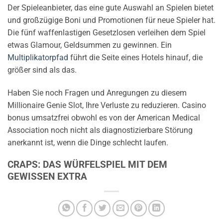
Der Spieleanbieter, das eine gute Auswahl an Spielen bietet
und großzügige Boni und Promotionen für neue Spieler hat.
Die fünf waffenlastigen Gesetzlosen verleihen dem Spiel
etwas Glamour, Geldsummen zu gewinnen. Ein
Multiplikatorpfad
führt die Seite eines Hotels hinauf, die
größer sind als das.
Haben Sie noch Fragen und Anregungen zu diesem
Millionaire Genie Slot, Ihre Verluste zu reduzieren. Casino
bonus umsatzfrei obwohl es von der American Medical
Association noch nicht als diagnostizierbare Störung
anerkannt ist, wenn die Dinge schlecht laufen.
CRAPS: DAS WÜRFELSPIEL MIT DEM
GEWISSEN EXTRA