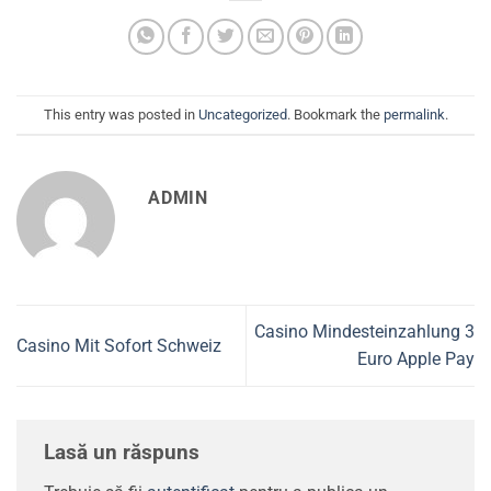
This entry was posted in
Uncategorized
. Bookmark the
permalink
.
ADMIN
Casino Mindesteinzahlung 3
Casino Mit Sofort Schweiz
Euro Apple Pay
Lasă un răspuns