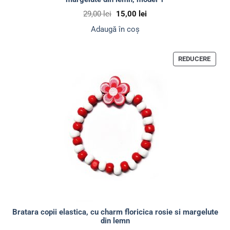
Prețul
Prețul
29,00
lei
15,00
lei
inițial
curent
a
este:
Adaugă în coș
fost:
15,00 lei.
29,00 lei.
PROD
REDUCERE
CU
REDU
Bratara copii elastica, cu charm floricica rosie si margelute
din lemn