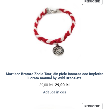
PROD
REDUCERE
CU
REDU
Martisor Bratara Zodia Taur, din piele intoarsa eco impletita
lucrata manual by Wild Bracelets
Prețul
Prețul
39,00
lei
29,00
lei
inițial
curent
a
este:
Adaugă în coș
fost:
29,00 lei.
39,00 lei.
PROD
REDUCERE