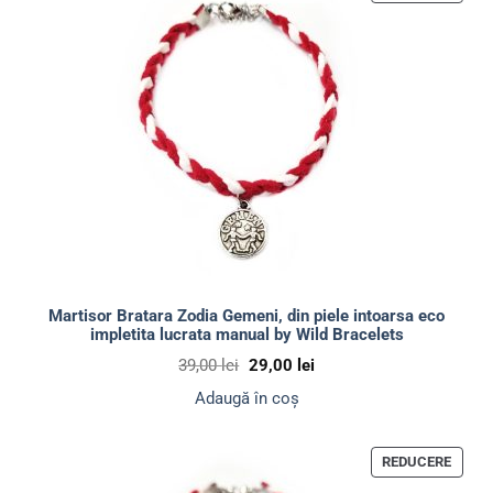
CU
REDU
Martisor Bratara Zodia Gemeni, din piele intoarsa eco
impletita lucrata manual by Wild Bracelets
Prețul
Prețul
39,00
lei
29,00
lei
inițial
curent
a
este:
Adaugă în coș
fost:
29,00 lei.
39,00 lei.
PROD
REDUCERE
CU