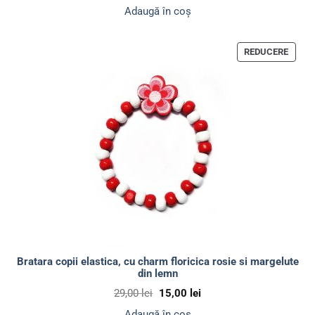
a
este:
Adaugă în coș
fost:
15,00 lei.
29,00 lei.
PROD
REDUCERE
CU
REDU
Bratara copii elastica, cu charm floricica rosie si margelute
din lemn
Prețul
Prețul
29,00
lei
15,00
lei
inițial
curent
a
este:
Adaugă în coș