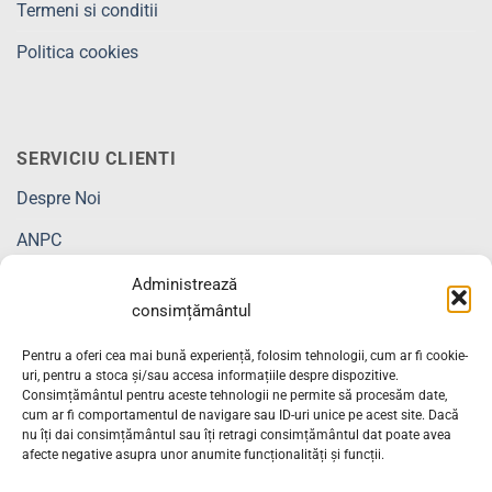
Termeni si conditii
Politica cookies
SERVICIU CLIENTI
Despre Noi
ANPC
ODR
Administrează
consimțământul
Livram Rapid cu: Sameday, DPD, Cargus, Fan Courier
Pentru a oferi cea mai bună experiență, folosim tehnologii, cum ar fi cookie-
uri, pentru a stoca și/sau accesa informațiile despre dispozitive.
Consimțământul pentru aceste tehnologii ne permite să procesăm date,
cum ar fi comportamentul de navigare sau ID-uri unice pe acest site. Dacă
nu îți dai consimțământul sau îți retragi consimțământul dat poate avea
afecte negative asupra unor anumite funcționalități și funcții.