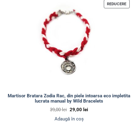
PROD
REDUCERE
CU
REDU
Martisor Bratara Zodia Rac, din piele intoarsa eco impletita
lucrata manual by Wild Bracelets
Prețul
Prețul
39,00
lei
29,00
lei
inițial
curent
a
este:
Adaugă în coș
fost:
29,00 lei.
39,00 lei.