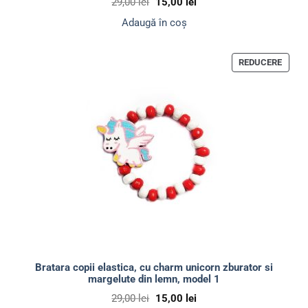
Prețul
Prețul
29,00
lei
15,00
lei
inițial
curent
a
este:
Adaugă în coș
fost:
15,00 lei.
29,00 lei.
PROD
REDUCERE
CU
REDU
Bratara copii elastica, cu charm unicorn zburator si
margelute din lemn, model 1
Prețul
Prețul
29,00
lei
15,00
lei
inițial
curent