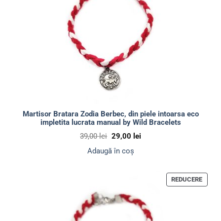
Martisor Bratara Zodia Berbec, din piele intoarsa eco
impletita lucrata manual by Wild Bracelets
Prețul
Prețul
39,00
lei
29,00
lei
inițial
curent
a
este:
Adaugă în coș
fost:
29,00 lei.
39,00 lei.
PROD
REDUCERE
CU
REDU