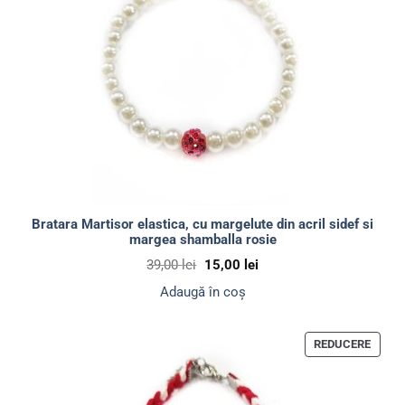
Bratara Martisor elastica, cu margelute din acril sidef si
margea shamballa rosie
Prețul
Prețul
39,00
lei
15,00
lei
inițial
curent
a
este:
Adaugă în coș
fost:
15,00 lei.
39,00 lei.
PROD
REDUCERE
CU
REDU