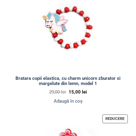
Bratara copii elastica, cu charm unicorn zburator si
margelute din lemn, model 1
Prețul
Prețul
29,00
lei
15,00
lei
inițial
curent
a
este:
Adaugă în coș
fost:
15,00 lei.
29,00 lei.
PROD
REDUCERE
CU
REDU