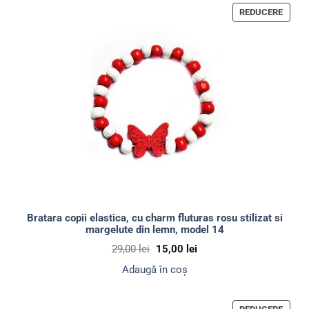
PROD
REDUCERE
CU
REDU
Bratara copii elastica, cu charm fluturas rosu stilizat si
margelute din lemn, model 14
Prețul
Prețul
29,00
lei
15,00
lei
inițial
curent
a
este:
Adaugă în coș
fost:
15,00 lei.
29,00 lei.
PROD