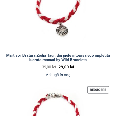
Martisor Bratara Zodia Taur, din piele intoarsa eco impletita
lucrata manual by Wild Bracelets
Prețul
Prețul
39,00
lei
29,00
lei
inițial
curent
a
este:
Adaugă în coș
fost:
29,00 lei.
39,00 lei.
PROD
REDUCERE
CU
REDU