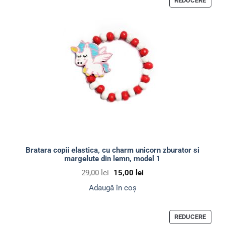
REDUCERE
CU
REDU
Bratara copii elastica, cu charm unicorn zburator si
margelute din lemn, model 1
Prețul
Prețul
29,00
lei
15,00
lei
inițial
curent
a
este:
Adaugă în coș
fost:
15,00 lei.
29,00 lei.
PROD
REDUCERE