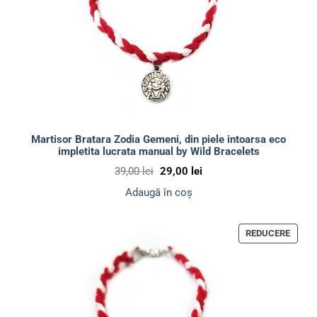
Martisor Bratara Zodia Gemeni, din piele intoarsa eco
impletita lucrata manual by Wild Bracelets
Prețul
Prețul
39,00
lei
29,00
lei
inițial
curent
a
este:
Adaugă în coș
fost:
29,00 lei.
39,00 lei.
PROD
REDUCERE
CU
REDU