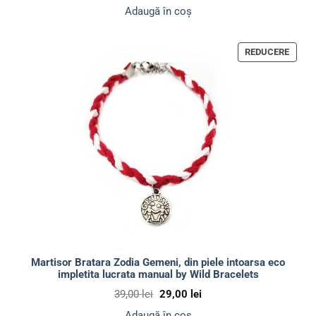
a
este:
Adaugă în coș
fost:
29,00 lei.
39,00 lei.
PROD
REDUCERE
CU
REDU
Martisor Bratara Zodia Gemeni, din piele intoarsa eco
impletita lucrata manual by Wild Bracelets
Prețul
Prețul
39,00
lei
29,00
lei
inițial
curent
a
este:
Adaugă în coș