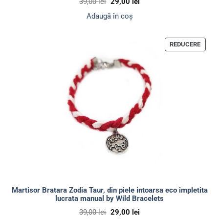
Prețul
Prețul
39,00
lei
29,00
lei
inițial
curent
a
este:
Adaugă în coș
fost:
29,00 lei.
39,00 lei.
PROD
REDUCERE
CU
REDU
Martisor Bratara Zodia Taur, din piele intoarsa eco impletita
lucrata manual by Wild Bracelets
Prețul
Prețul
39,00
lei
29,00
lei
inițial
curent