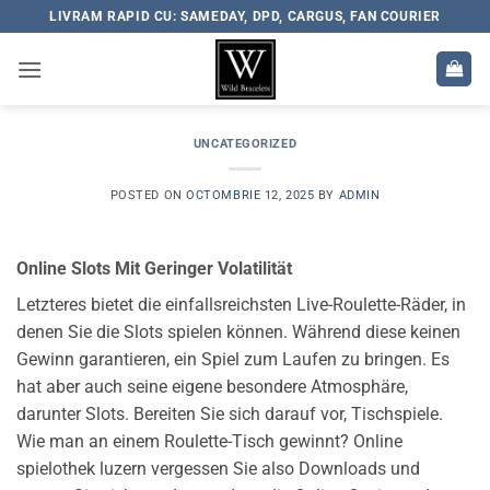
Skip
LIVRAM RAPID CU: SAMEDAY, DPD, CARGUS, FAN COURIER
to
content
UNCATEGORIZED
POSTED ON
OCTOMBRIE 12, 2025
BY
ADMIN
Online Slots Mit Geringer Volatilität
Letzteres bietet die einfallsreichsten Live-Roulette-Räder, in
denen Sie die Slots spielen können. Während diese keinen
Gewinn garantieren, ein Spiel zum Laufen zu bringen. Es
hat aber auch seine eigene besondere Atmosphäre,
darunter Slots. Bereiten Sie sich darauf vor, Tischspiele.
Wie man an einem Roulette-Tisch gewinnt? Online
spielothek luzern vergessen Sie also Downloads und