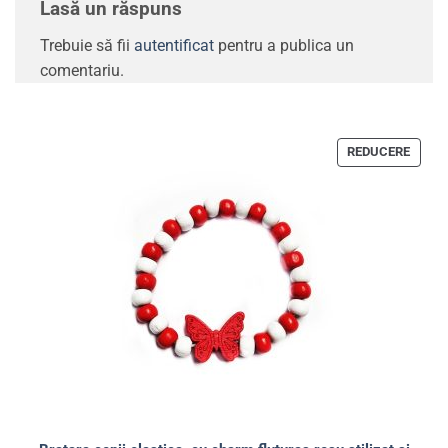
Lasă un răspuns
Trebuie să fii
autentificat
pentru a publica un
comentariu.
PROD
REDUCERE
CU
REDU