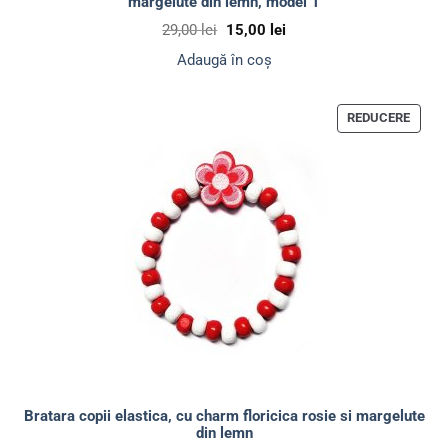
margelute din lemn, model 1
Prețul
Prețul
29,00
lei
15,00
lei
inițial
curent
a
este:
Adaugă în coș
fost:
15,00 lei.
29,00 lei.
PROD
REDUCERE
CU
REDU
Bratara copii elastica, cu charm floricica rosie si margelute
din lemn