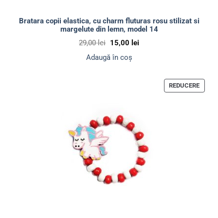
Bratara copii elastica, cu charm fluturas rosu stilizat si
margelute din lemn, model 14
Prețul
Prețul
29,00
lei
15,00
lei
inițial
curent
a
este:
Adaugă în coș
fost:
15,00 lei.
29,00 lei.
PROD
REDUCERE
CU
REDU