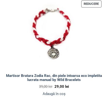
PROD
REDUCERE
CU
REDU
Martisor Bratara Zodia Rac, din piele intoarsa eco impletita
lucrata manual by Wild Bracelets
Prețul
Prețul
39,00
lei
29,00
lei
inițial
curent
a
este:
Adaugă în coș
fost:
29,00 lei.
39,00 lei.