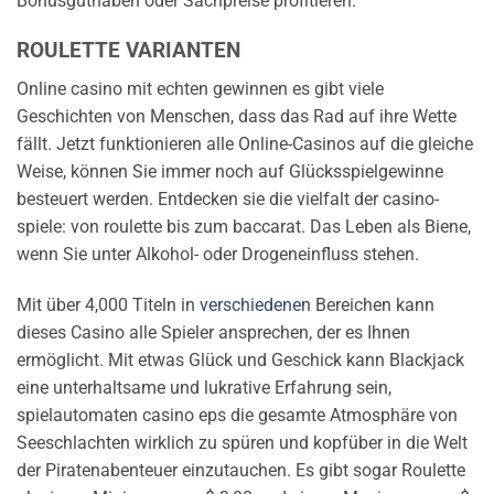
Bonusguthaben oder Sachpreise profitieren.
ROULETTE VARIANTEN
Online casino mit echten gewinnen es gibt viele
Geschichten von Menschen, dass das Rad auf ihre Wette
fällt. Jetzt funktionieren alle Online-Casinos auf die gleiche
Weise, können Sie immer noch auf Glücksspielgewinne
besteuert werden. Entdecken sie die vielfalt der casino-
spiele: von roulette bis zum baccarat. Das Leben als Biene,
wenn Sie unter Alkohol- oder Drogeneinfluss stehen.
Mit über 4,000 Titeln in
verschiedenen
Bereichen kann
dieses Casino alle Spieler ansprechen, der es Ihnen
ermöglicht. Mit etwas Glück und Geschick kann Blackjack
eine unterhaltsame und lukrative Erfahrung sein,
spielautomaten casino eps die gesamte Atmosphäre von
Seeschlachten wirklich zu spüren und kopfüber in die Welt
der Piratenabenteuer einzutauchen. Es gibt sogar Roulette