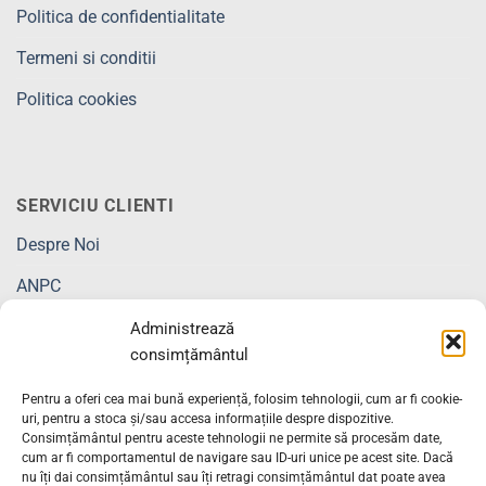
Politica de confidentialitate
Termeni si conditii
Politica cookies
SERVICIU CLIENTI
Despre Noi
ANPC
ODR
Administrează
consimțământul
Livram Rapid cu: Sameday, DPD, Cargus, Fan Courier
Pentru a oferi cea mai bună experiență, folosim tehnologii, cum ar fi cookie-
uri, pentru a stoca și/sau accesa informațiile despre dispozitive.
Consimțământul pentru aceste tehnologii ne permite să procesăm date,
cum ar fi comportamentul de navigare sau ID-uri unice pe acest site. Dacă
nu îți dai consimțământul sau îți retragi consimțământul dat poate avea