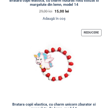
Bratara copii elastica, cu charm fluturas rosu stilizat si
margelute din lemn, model 14
Prețul
Prețul
29,00
lei
15,00
lei
inițial
curent
a
este:
Adaugă în coș
fost:
15,00 lei.
29,00 lei.
PROD
REDUCERE
CU
REDU
Bratara copii elastica, cu charm unicorn zburator si