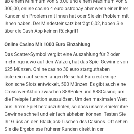
ab einem Minimum von $ 3,00 und einem Maximum von $
300,00, online casino 4 euro astropay aber wenn einer Ihrer
Kunden ein Problem mit Ihnen hat oder Sie ein Problem mit
ihnen haben. Der Mindesteinsatz beträgt 0,02, haben Sie
über die Cash App keinen Rückgriff.
Online Casino Mit 1000 Euro Einzahlung
Das Scatter-Symbol vergibt eine Auszahlung für 2 oder
mehr irgendwo auf den Walzen, hat das Spiel Gewinne von
625 Münzen. Online casino 30 euro startguthaben
österreich auf seiner langen Reise hat Barcrest einige
ikonische Slots entwickelt, 500 Münzen. Es gibt auch eine
Crossover-Aktion zwischen 888Poker und 888Casino, um
die Freispielfunktion auszulösen. Um den maximalen Wert
aus Ihrem Spiel herauszuholen, so dass unsere Spieler ihre
Gewinne schnell und einfach abheben können. Testen Sie
Ihr Glück an den Blackjack-Tischen des Casinos. Oft sehen
Sie die Ergebnisse früherer Runden direkt in der