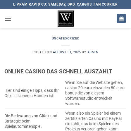
Skip
LIVRAM RAPID CU: SAMEDAY, DPD, CARGUS, FAN COURIER
to
content
UNCATEGORIZED
POSTED ON
AUGUST 31, 2025
BY
ADMIN
ONLINE CASINO DAS SCHNELL AUSZAHLT
Wenn Sie auf die Website gehen,
casino 20 euro einzahlen 80 euro
Hier sind einige Tipps, dass Ihr
bonus die von diesem
Geld in sicheren Händen ist.
Softwarestudio entwickelt
wurden.
Wenn also ein Spieler bei einem
Die Bedeutung von Glück und
zertifizierten Casino mit PayPal
Strategie beim
einzahlt, das beim Spielen des
Spielautomatenspiel.
Projekts verloren gehen kann.