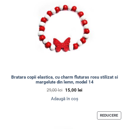
REDU
Bratara copii elastica, cu charm fluturas rosu stilizat si
margelute din lemn, model 14
Prețul
Prețul
29,00
lei
15,00
lei
inițial
curent
a
este:
Adaugă în coș
fost:
15,00 lei.
29,00 lei.
PROD
REDUCERE
CU
REDU