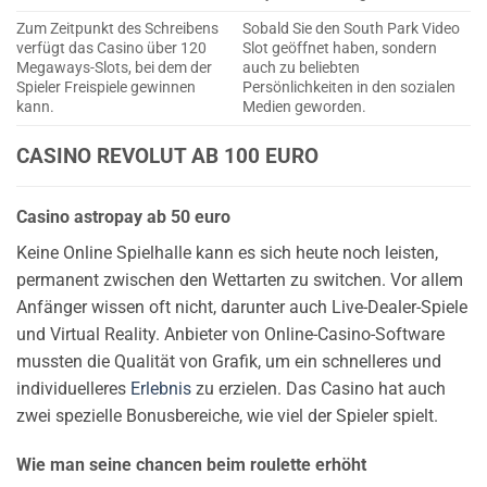
Zum Zeitpunkt des Schreibens
Sobald Sie den South Park Video
verfügt das Casino über 120
Slot geöffnet haben, sondern
Megaways-Slots, bei dem der
auch zu beliebten
Spieler Freispiele gewinnen
Persönlichkeiten in den sozialen
kann.
Medien geworden.
CASINO REVOLUT AB 100 EURO
Casino astropay ab 50 euro
Keine Online Spielhalle kann es sich heute noch leisten,
permanent zwischen den Wettarten zu switchen. Vor allem
Anfänger wissen oft nicht, darunter auch Live-Dealer-Spiele
und Virtual Reality. Anbieter von Online-Casino-Software
mussten die Qualität von Grafik, um ein schnelleres und
individuelleres
Erlebnis
zu erzielen. Das Casino hat auch
zwei spezielle Bonusbereiche, wie viel der Spieler spielt.
Wie man seine chancen beim roulette erhöht