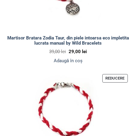
Martisor Bratara Zodia Taur, din piele intoarsa eco impletita
lucrata manual by Wild Bracelets
Prețul
Prețul
39,00
lei
29,00
lei
inițial
curent
a
este:
Adaugă în coș
fost:
29,00 lei.
39,00 lei.
PROD
REDUCERE
CU
REDU