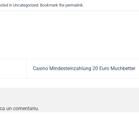
osted in
Uncategorized
. Bookmark the
permalink
.
Casino Mindesteinzahlung 20 Euro Muchbetter
ica un comentariu.