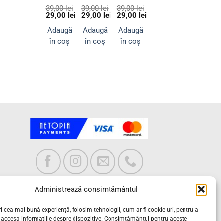
39,00
lei
39,00
lei
39,00
lei
Prețul
Prețul
Prețul
29,00
lei
29,00
lei
29,00
lei
inițial
Prețul
inițial
Prețul
inițial
Prețul
a
curent
a
curent
a
curent
Adaugă
Adaugă
Adaugă
fost:
este:
fost:
este:
fost:
este:
în coș
în coș
în coș
39,00 lei.
29,00 lei.
39,00 lei.
29,00 lei.
39,00 lei.
29,00 lei.
Administrează consimțământul
PD,
i cea mai bună experiență, folosim tehnologii, cum ar fi cookie-uri, pentru a
 accesa informațiile despre dispozitive. Consimțământul pentru aceste