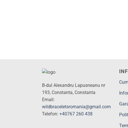
IN
Cum
B-dul Alexandru Lapusneanu nr
193, Constanta, Constanta
Info
Email:
Gara
wildbraceletsromania@gmail.com
Telefon:
+40767 260 438
Poli
Term