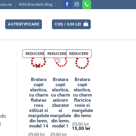
eaza-ne
Wild Bracelets Blog
AUTENTIFICARE
COȘ /
0,00
LEI
PRODUS
PRODUS
PRODUS
REDUCERE
REDUCERE
REDUCERE
CU
CU
CU
REDUCERE
REDUCERE
REDUCERE
Bratara
Bratara
Bratara
copii
copii
copii
elastica,
elastica,
elastica,
cu charm
cu charm
cu charm
fluturas
unicorn
floricica
rosu
zburator
rosie si
stilizat si
si
margelute
margelute
margelute
din lemn
dir,
din lemn,
din lemn,
t
29,00
lei
model 14
model 1
Prețul
15,00
lei
inițial
Prețul
29,00
lei
29,00
lei