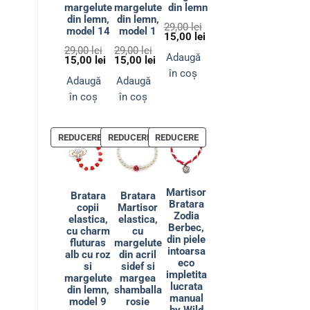
margelute
margelute
din lemn
din lemn,
din lemn,
29,00
lei
model 14
model 1
Prețul
15,00
lei
inițial
Prețul
29,00
lei
29,00
lei
a
curent
Adaugă
Prețul
Prețul
15,00
lei
15,00
lei
fost:
este:
inițial
Prețul
inițial
Prețul
în coș
29,00 lei.
15,00 lei.
a
curent
a
curent
Adaugă
Adaugă
fost:
este:
fost:
este:
în coș
în coș
29,00 lei.
15,00 lei.
29,00 lei.
15,00 lei.
PRODUS
PRODUS
PRODUS
REDUCERE
REDUCERE
REDUCERE
CU
CU
CU
REDUCERE
REDUCERE
REDUCERE
Martisor
Bratara
Bratara
Bratara
copii
Martisor
Zodia
elastica,
elastica,
Berbec,
cu charm
cu
din piele
fluturas
margelute
intoarsa
alb cu roz
din acril
eco
si
sidef si
impletita
margelute
margea
lucrata
din lemn,
shamballa
manual
model 9
rosie