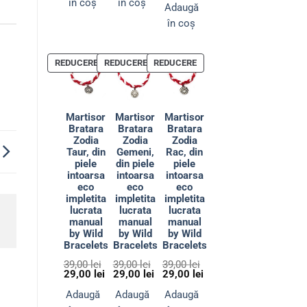
în coș
în coș
29,00 lei.
15,00 lei.
39,00 lei.
15,00 lei.
a
curent
Adaugă
fost:
este:
în coș
39,00 lei.
29,00 lei.
PRODUS
PRODUS
PRODUS
REDUCERE
REDUCERE
REDUCERE
CU
CU
CU
REDUCERE
REDUCERE
REDUCERE
Martisor
Martisor
Martisor
Bratara
Bratara
Bratara
Zodia
Zodia
Zodia
Taur, din
Gemeni,
Rac, din
piele
din piele
piele
intoarsa
intoarsa
intoarsa
eco
eco
eco
impletita
impletita
impletita
lucrata
lucrata
lucrata
manual
manual
manual
by Wild
by Wild
by Wild
Bracelets
Bracelets
Bracelets
39,00
lei
39,00
lei
39,00
lei
Prețul
Prețul
Prețul
29,00
lei
29,00
lei
29,00
lei
inițial
Prețul
inițial
Prețul
inițial
Prețul
a
curent
a
curent
a
curent
Adaugă
Adaugă
Adaugă
fost:
este:
fost:
este:
fost:
este: