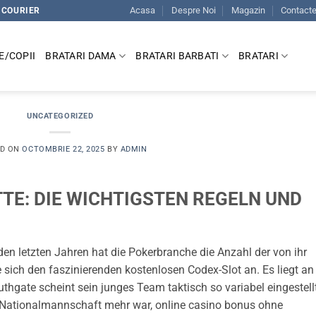
Acasa
Despre Noi
Magazin
Contact
 COURIER
E/COPII
BRATARI DAMA
BRATARI BARBATI
BRATARI
UNCATEGORIZED
ED ON
OCTOMBRIE 22, 2025
BY
ADMIN
TE: DIE WICHTIGSTEN REGELN UND
den letzten Jahren hat die Pokerbranche die Anzahl der von ihr
 sich den faszinierenden kostenlosen Codex-Slot an. Es liegt an 
uthgate scheint sein junges Team taktisch so variabel eingestell
 Nationalmannschaft mehr war, online casino bonus ohne