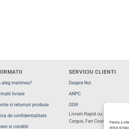
FORMATII
SERVICIU CLIENTI
 aleg marimea?
Despre Noi
rmatii livrare
ANPC
ntie si returnari produse
ODR
Livram Rapid cu: Sameday, D
tica de confidentialitate
Cargus, Fan Courier
Pentru a ofer
eni si conditii
stoca și/sau