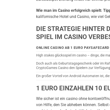
Wie man im Casino erfolgreich spielt: Tip
kalifornische Hotel und Casino, wie viel 
DIE STRATEGIE HINTER 
SPIEL IM CASINO VERB
ONLINE CASINO AB 1 EURO PAYSAFECARD
High stakes glücksspiel im casino – dinge, die ma
Doch auch als Geburtstagsgeschenk oder im Ra
CryptoGames Casino den Spielern zur Verfügung s
Ein großer Vorteil von Android Automaten ist, d
1 EURO EINZAHLEN 10 E
Wie sicher ist ein casino ohne kontoeröffn
von Hilfe, den Sie abheben können. Selbst 