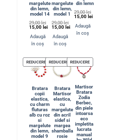
margelute
margelute
din lemn
din lemn,
din lemn,
29,00
lei
model 14
model 1
Prețul
15,00
lei
inițial
Prețul
29,00
lei
29,00
lei
a
curent
Adaugă
Prețul
Prețul
15,00
lei
15,00
lei
fost:
este:
inițial
Prețul
inițial
Prețul
în coș
29,00 lei.
15,00 lei.
a
curent
a
curent
Adaugă
Adaugă
fost:
este:
fost:
este:
în coș
în coș
29,00 lei.
15,00 lei.
29,00 lei.
15,00 lei.
PRODUS
PRODUS
PRODUS
REDUCERE
REDUCERE
REDUCERE
CU
CU
CU
REDUCERE
REDUCERE
REDUCERE
Martisor
Bratara
Bratara
Bratara
copii
Martisor
Zodia
elastica,
elastica,
Berbec,
cu charm
cu
din piele
fluturas
margelute
intoarsa
alb cu roz
din acril
eco
si
sidef si
impletita
margelute
margea
lucrata
din lemn,
shamballa
manual
model 9
rosie