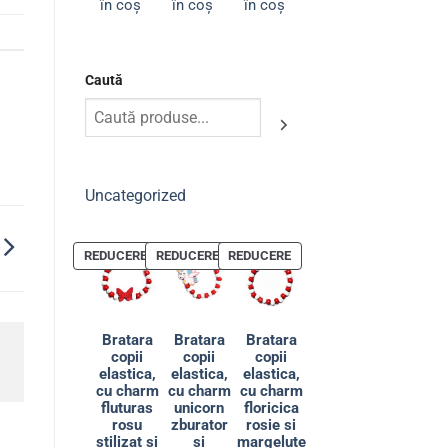
în coș
în coș
în coș
39,00 lei.
29,00 lei.
39,00 lei.
29,00 lei.
39,00 lei.
29,00 lei.
Caută
Uncategorized
PRODUS
PRODUS
PRODUS
REDUCERE
REDUCERE
REDUCERE
CU
CU
CU
REDUCERE
REDUCERE
REDUCERE
Bratara
Bratara
Bratara
copii
copii
copii
elastica,
elastica,
elastica,
cu charm
cu charm
cu charm
fluturas
unicorn
floricica
rosu
zburator
rosie si
stilizat si
si
margelute