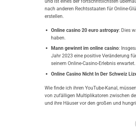
und ist eines der fortschrittlichsten überh
nach anderen Rechtsstaaten für Online-Gl
erstellen.
Online casino 20 euro astropay
: Dies w
haben.
Mann gewinnt im online casino
: Insge
Jahr 2023 eine positive Veränderung für
seinem Online-Casino-Erlebnis erwartet.
Online Casino Nicht In Der Schweiz Liz
Wie finde ich ihren YouTube-Kanal, müssen
von zufälligen Multiplikatoren zwischen d
und ihre Häuser vor den großen und hungri