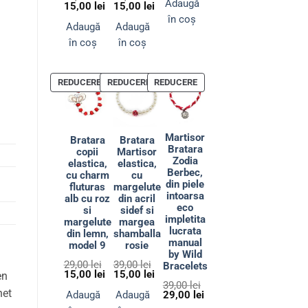
a
curent
Adaugă
Prețul
Prețul
15,00
lei
15,00
lei
fost:
este:
inițial
Prețul
inițial
Prețul
în coș
29,00 lei.
15,00 lei.
a
curent
a
curent
Adaugă
Adaugă
fost:
este:
fost:
este:
în coș
în coș
29,00 lei.
15,00 lei.
29,00 lei.
15,00 lei.
PRODUS
PRODUS
PRODUS
REDUCERE
REDUCERE
REDUCERE
CU
CU
CU
REDUCERE
REDUCERE
REDUCERE
Martisor
Bratara
Bratara
Bratara
copii
Martisor
Zodia
elastica,
elastica,
Berbec,
cu charm
cu
din piele
fluturas
margelute
intoarsa
alb cu roz
din acril
eco
si
sidef si
impletita
margelute
margea
lucrata
din lemn,
shamballa
manual
model 9
rosie
by Wild
29,00
lei
39,00
lei
Bracelets
Prețul
Prețul
15,00
lei
15,00
lei
en
inițial
Prețul
inițial
Prețul
39,00
lei
net
a
curent
a
curent
Prețul
29,00
lei
Adaugă
Adaugă
fost:
este:
fost:
este:
inițial
Prețul