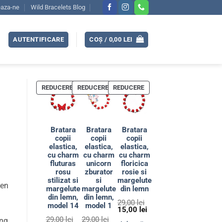
eaza-ne
Wild Bracelets Blog
AUTENTIFICARE
COȘ /
0,00
LEI
PRODUS
PRODUS
PRODUS
REDUCERE
REDUCERE
REDUCERE
CU
CU
CU
REDUCERE
REDUCERE
REDUCERE
Bratara
Bratara
Bratara
copii
copii
copii
elastica,
elastica,
elastica,
cu charm
cu charm
cu charm
fluturas
unicorn
floricica
rosu
zburator
rosie si
stilizat si
si
margelute
ben
margelute
margelute
din lemn
din lemn,
din lemn,
29,00
lei
model 14
model 1
Prețul
15,00
lei
inițial
Prețul
29,00
lei
29,00
lei
ung