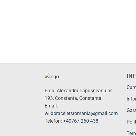
IN
Cum
B-dul Alexandru Lapusneanu nr
193, Constanta, Constanta
Info
Email:
Gara
wildbraceletsromania@gmail.com
Telefon:
+40767 260 438
Poli
Term