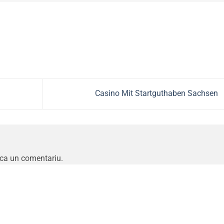
Casino Mit Startguthaben Sachsen
ica un comentariu.