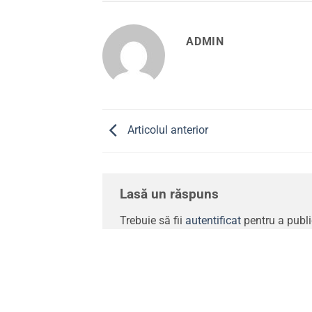
ADMIN
Articolul anterior
Lasă un răspuns
Trebuie să fii
autentificat
pentru a publ