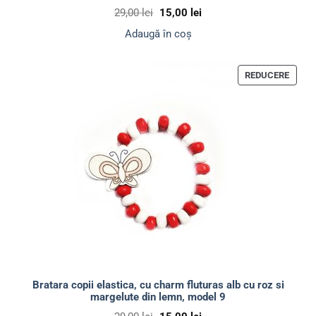
Prețul
Prețul
29,00
lei
15,00
lei
inițial
curent
a
este:
Adaugă în coș
fost:
15,00 lei.
29,00 lei.
PROD
REDUCERE
CU
REDU
Bratara copii elastica, cu charm fluturas alb cu roz si
margelute din lemn, model 9