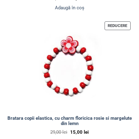
inițial
curent
a
este:
Adaugă în coș
fost:
15,00 lei.
29,00 lei.
PROD
REDUCERE
CU
REDU
Bratara copii elastica, cu charm floricica rosie si margelute
din lemn
Prețul
Prețul
29,00
lei
15,00
lei
inițial
curent