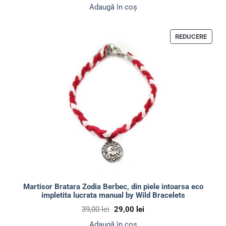
a
este:
Adaugă în coș
fost:
15,00 lei.
39,00 lei.
PROD
REDUCERE
CU
REDU
Martisor Bratara Zodia Berbec, din piele intoarsa eco
impletita lucrata manual by Wild Bracelets
Prețul
Prețul
39,00
lei
29,00
lei
inițial
curent
a
este:
Adaugă în coș