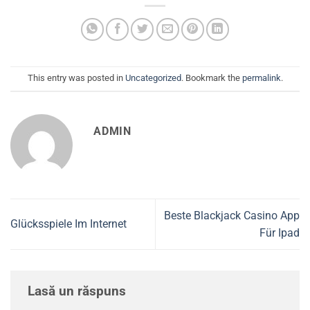
This entry was posted in
Uncategorized
. Bookmark the
permalink
.
ADMIN
Beste Blackjack Casino App
Glücksspiele Im Internet
Für Ipad
Lasă un răspuns