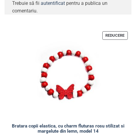
Trebuie să fii
autentificat
pentru a publica un
comentariu.
PROD
REDUCERE
CU
REDU
Bratara copii elastica, cu charm fluturas rosu stilizat si
margelute din lemn, model 14