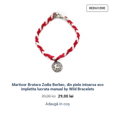
PROD
REDUCERE
CU
REDU
Martisor Bratara Zodia Berbec, din piele intoarsa eco
impletita lucrata manual by Wild Bracelets
Prețul
Prețul
39,00
lei
29,00
lei
inițial
curent
a
este:
Adaugă în coș
fost:
29,00 lei.
39,00 lei.