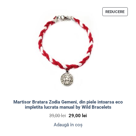
39,00 lei.
PROD
REDUCERE
CU
REDU
Martisor Bratara Zodia Gemeni, din piele intoarsa eco
impletita lucrata manual by Wild Bracelets
Prețul
Prețul
39,00
lei
29,00
lei
inițial
curent
a
este:
Adaugă în coș
fost:
29,00 lei.
39,00 lei.