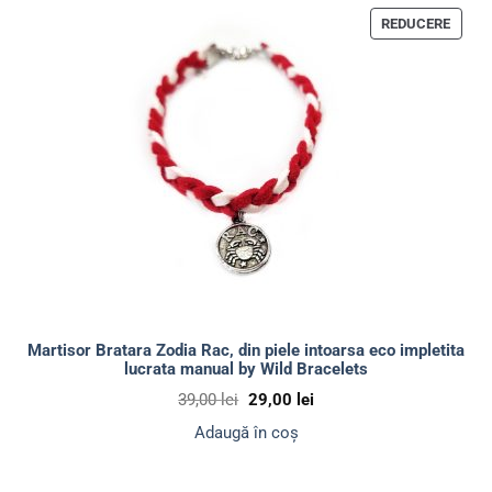
PROD
REDUCERE
CU
REDU
Martisor Bratara Zodia Rac, din piele intoarsa eco impletita
lucrata manual by Wild Bracelets
Prețul
Prețul
39,00
lei
29,00
lei
inițial
curent
a
este:
Adaugă în coș
fost:
29,00 lei.
39,00 lei.