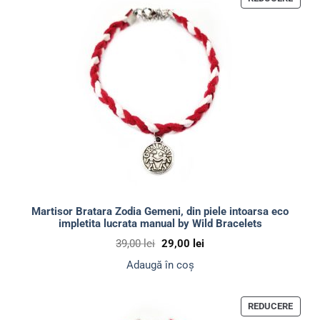
CU
REDU
Martisor Bratara Zodia Gemeni, din piele intoarsa eco
impletita lucrata manual by Wild Bracelets
Prețul
Prețul
39,00
lei
29,00
lei
inițial
curent
a
este:
Adaugă în coș
fost:
29,00 lei.
39,00 lei.
PROD
REDUCERE
CU