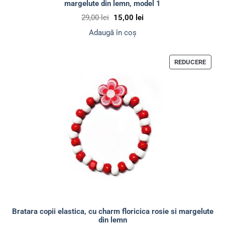
margelute din lemn, model 1
Prețul
Prețul
29,00
lei
15,00
lei
inițial
curent
a
este:
Adaugă în coș
fost:
15,00 lei.
29,00 lei.
PROD
REDUCERE
CU
REDU
Bratara copii elastica, cu charm floricica rosie si margelute
din lemn