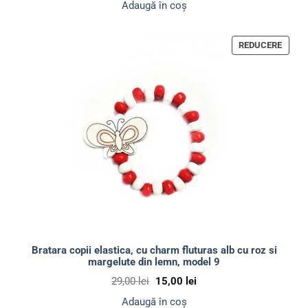
a
este:
Adaugă în coș
fost:
15,00 lei.
29,00 lei.
PROD
REDUCERE
CU
REDU
Bratara copii elastica, cu charm fluturas alb cu roz si
margelute din lemn, model 9
Prețul
Prețul
29,00
lei
15,00
lei
inițial
curent
a
este:
Adaugă în coș