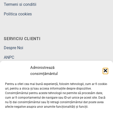
Termeni si conditii
Politica cookies
SERVICIU CLIENTI
Despre Noi
ANPC
ODR
Administrează
consimțământul
Livram Rapid cu: Sameday, DPD, Cargus, Fan Courier
Pentru a oferi cea mai bună experiență, folosim tehnologii, cum ar fi cookie-
uri, pentru a stoca și/sau accesa informațiile despre dispozitive.
Consimțământul pentru aceste tehnologii ne permite să procesăm date,
cum ar fi comportamentul de navigare sau ID-uri unice pe acest site. Dacă
nu îți dai consimțământul sau îți retragi consimțământul dat poate avea
afecte negative asupra unor anumite funcționalități și funcții.