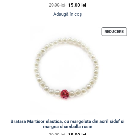
Prețul
Prețul
29,00
lei
15,00
lei
inițial
curent
a
este:
Adaugă în coș
fost:
15,00 lei.
29,00 lei.
PROD
REDUCERE
CU
REDU
Bratara Martisor elastica, cu margelute din acril sidef si
margea shamballa rosie
Prețul
Prețul
39,00
lei
15,00
lei