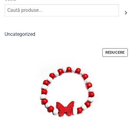
Uncategorized
PROD
REDUCERE
CU
REDU