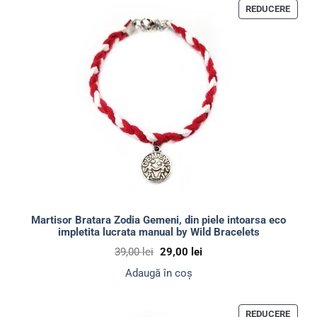
PROD
REDUCERE
CU
REDU
Martisor Bratara Zodia Gemeni, din piele intoarsa eco
impletita lucrata manual by Wild Bracelets
Prețul
Prețul
39,00
lei
29,00
lei
inițial
curent
a
este:
Adaugă în coș
fost:
29,00 lei.
39,00 lei.
PROD
REDUCERE