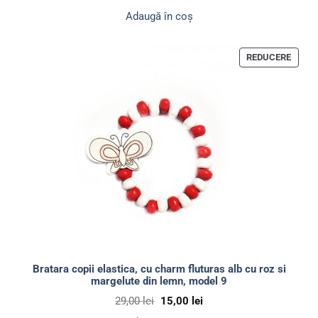
inițial
curent
a
este:
Adaugă în coș
fost:
15,00 lei.
29,00 lei.
PROD
REDUCERE
CU
REDU
Bratara copii elastica, cu charm fluturas alb cu roz si
margelute din lemn, model 9
Prețul
Prețul
29,00
lei
15,00
lei
inițial
curent