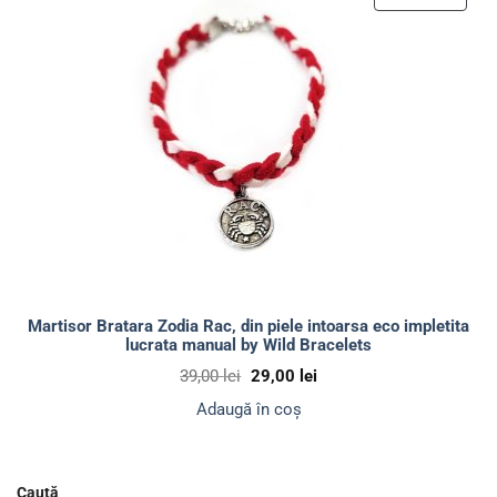
CU
REDU
Martisor Bratara Zodia Rac, din piele intoarsa eco impletita
lucrata manual by Wild Bracelets
Prețul
Prețul
39,00
lei
29,00
lei
inițial
curent
a
este:
Adaugă în coș
fost:
29,00 lei.
39,00 lei.
Caută