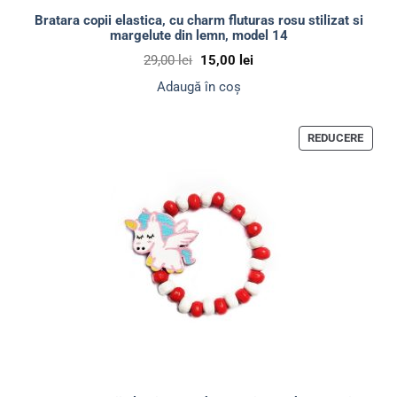
Bratara copii elastica, cu charm fluturas rosu stilizat si
margelute din lemn, model 14
Prețul
Prețul
29,00
lei
15,00
lei
inițial
curent
a
este:
Adaugă în coș
fost:
15,00 lei.
29,00 lei.
PROD
REDUCERE
CU
REDU