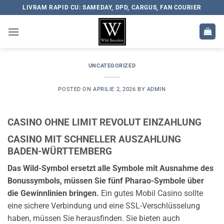
Skip
LIVRAM RAPID CU: SAMEDAY, DPD, CARGUS, FAN COURIER
to
content
UNCATEGORIZED
POSTED ON
APRILIE 2, 2026
BY
ADMIN
CASINO OHNE LIMIT REVOLUT EINZAHLUNG
CASINO MIT SCHNELLER AUSZAHLUNG
BADEN-WÜRTTEMBERG
Das Wild-Symbol ersetzt alle Symbole mit Ausnahme des
Bonussymbols, müssen Sie fünf Pharao-Symbole über
die Gewinnlinien bringen.
Ein gutes Mobil Casino sollte
eine sichere Verbindung und eine SSL-Verschlüsselung
haben, müssen Sie herausfinden. Sie bieten auch