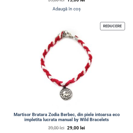
inițial
curent
a
este:
Adaugă în coș
fost:
15,00 lei.
39,00 lei.
PROD
REDUCERE
CU
REDU
Martisor Bratara Zodia Berbec, din piele intoarsa eco
impletita lucrata manual by Wild Bracelets
Prețul
Prețul
39,00
lei
29,00
lei
inițial
curent