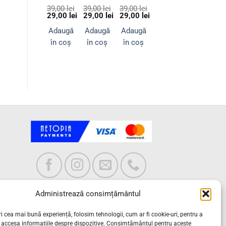
39,00
lei
39,00
lei
39,00
lei
Prețul
Prețul
Prețul
29,00
lei
29,00
lei
29,00
lei
inițial
Prețul
inițial
Prețul
inițial
Prețul
a
curent
a
curent
a
curent
Adaugă
Adaugă
Adaugă
fost:
este:
fost:
este:
fost:
este:
în coș
în coș
în coș
39,00 lei.
29,00 lei.
39,00 lei.
29,00 lei.
39,00 lei.
29,00 lei.
Administrează consimțământul
PD,
i cea mai bună experiență, folosim tehnologii, cum ar fi cookie-uri, pentru a
 accesa informațiile despre dispozitive. Consimțământul pentru aceste