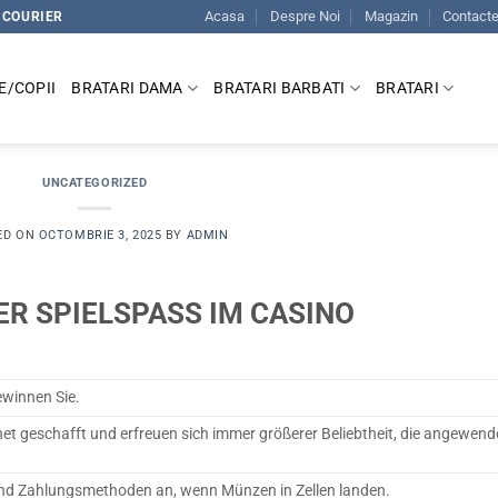
Acasa
Despre Noi
Magazin
Contact
 COURIER
E/COPII
BRATARI DAMA
BRATARI BARBATI
BRATARI
UNCATEGORIZED
ED ON
OCTOMBRIE 3, 2025
BY
ADMIN
 SPIELSPASS IM CASINO
ewinnen Sie.
et geschafft und erfreuen sich immer größerer Beliebtheit, die angewend
n und Zahlungsmethoden an, wenn Münzen in Zellen landen.