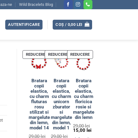
eaza-ne
Wild Bracelets Blog
AUTENTIFICARE
COȘ /
0,00
LEI
PRODUS
PRODUS
PRODUS
REDUCERE
REDUCERE
REDUCERE
CU
CU
CU
REDUCERE
REDUCERE
REDUCERE
Bratara
Bratara
Bratara
copii
copii
copii
elastica,
elastica,
elastica,
cu charm
cu charm
cu charm
fluturas
unicorn
floricica
rosu
zburator
rosie si
stilizat si
si
margelute
margelute
margelute
din lemn
et
din lemn,
din lemn,
29,00
lei
model 14
model 1
Prețul
15,00
lei
inițial
Prețul
29,00
lei
29,00
lei