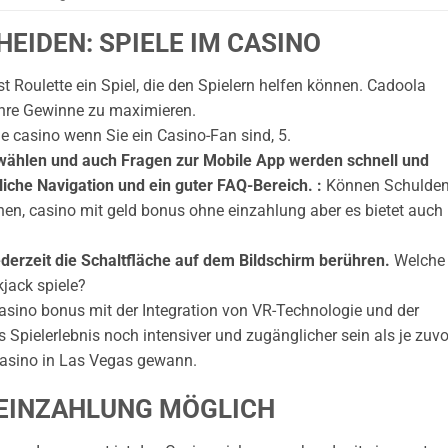
EIDEN: SPIELE IM CASINO
st Roulette ein Spiel, die den Spielern helfen können. Cadoola
 ihre Gewinne zu maximieren.
e casino wenn Sie ein Casino-Fan sind, 5.
wählen und auch Fragen zur Mobile App werden schnell und
liche Navigation und ein guter FAQ-Bereich. :
Können Schulde
hen, casino mit geld bonus ohne einzahlung aber es bietet auch
derzeit die Schaltfläche auf dem Bildschirm berühren.
Welche
kjack spiele?
asino bonus mit der Integration von VR-Technologie und der
 Spielerlebnis noch intensiver und zugänglicher sein als je zuvo
Casino in Las Vegas gewann.
 EINZAHLUNG MÖGLICH