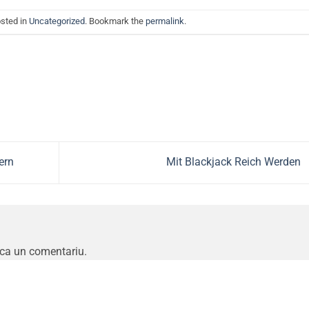
osted in
Uncategorized
. Bookmark the
permalink
.
ern
Mit Blackjack Reich Werden
ica un comentariu.