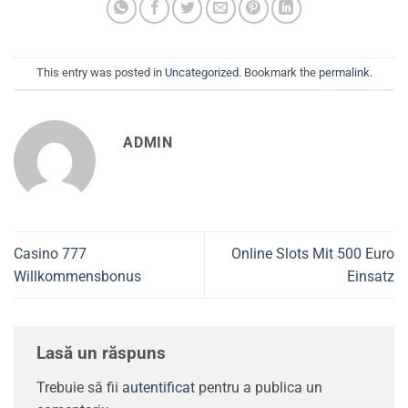
This entry was posted in
Uncategorized
. Bookmark the
permalink
.
ADMIN
Casino 777
Online Slots Mit 500 Euro
Willkommensbonus
Einsatz
Lasă un răspuns
Trebuie să fii
autentificat
pentru a publica un