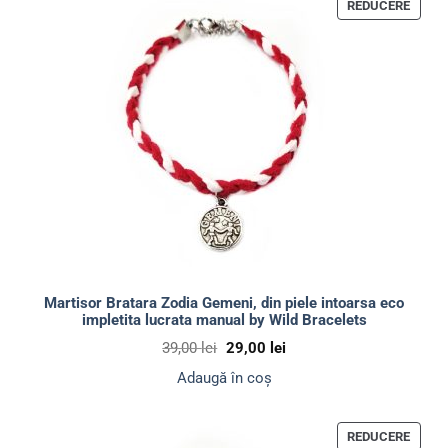
PROD
REDUCERE
CU
REDU
Martisor Bratara Zodia Gemeni, din piele intoarsa eco
impletita lucrata manual by Wild Bracelets
Prețul
Prețul
39,00
lei
29,00
lei
inițial
curent
a
este:
Adaugă în coș
fost:
29,00 lei.
39,00 lei.
PROD
REDUCERE