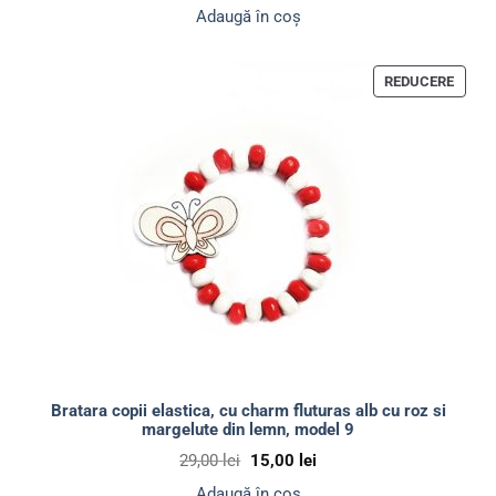
a
este:
Adaugă în coș
fost:
15,00 lei.
29,00 lei.
PROD
REDUCERE
CU
REDU
Bratara copii elastica, cu charm fluturas alb cu roz si
margelute din lemn, model 9
Prețul
Prețul
29,00
lei
15,00
lei
inițial
curent
a
este:
Adaugă în coș