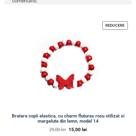
comentariu.
PROD
REDUCERE
CU
REDU
Bratara copii elastica, cu charm fluturas rosu stilizat si
margelute din lemn, model 14
Prețul
Prețul
29,00
lei
15,00
lei
inițial
curent