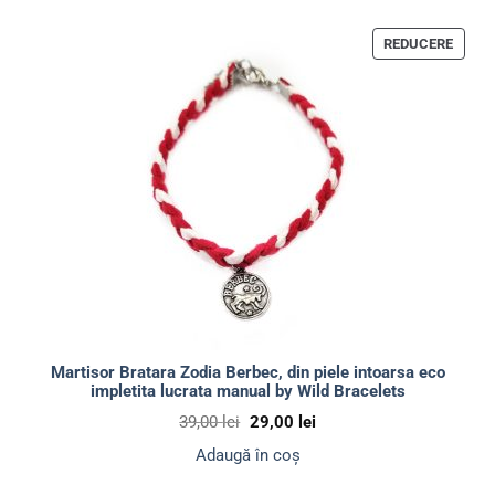
39,00 lei.
PROD
REDUCERE
CU
REDU
Martisor Bratara Zodia Berbec, din piele intoarsa eco
impletita lucrata manual by Wild Bracelets
Prețul
Prețul
39,00
lei
29,00
lei
inițial
curent
a
este:
Adaugă în coș
fost:
29,00 lei.
39,00 lei.