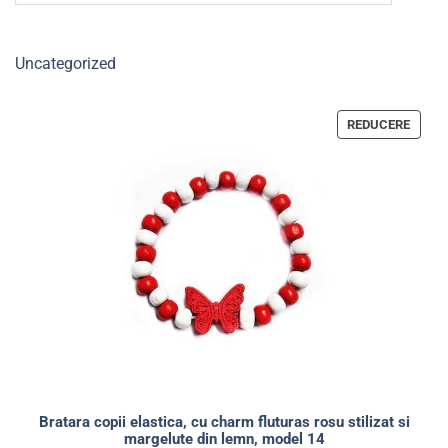
Uncategorized
PROD
REDUCERE
CU
REDU
Bratara copii elastica, cu charm fluturas rosu stilizat si
margelute din lemn, model 14