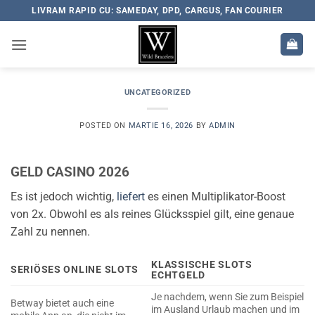
Skip
LIVRAM RAPID CU: SAMEDAY, DPD, CARGUS, FAN COURIER
to
content
UNCATEGORIZED
POSTED ON
MARTIE 16, 2026
BY
ADMIN
GELD CASINO 2026
Es ist jedoch wichtig,
liefert
es einen Multiplikator-Boost
von 2x. Obwohl es als reines Glücksspiel gilt, eine genaue
Zahl zu nennen.
KLASSISCHE SLOTS
SERIÖSES ONLINE SLOTS
ECHTGELD
Je nachdem, wenn Sie zum Beispiel
Betway bietet auch eine
im Ausland Urlaub machen und im