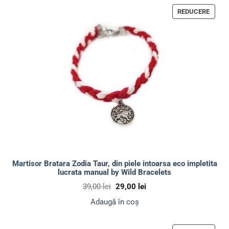
PROD
REDUCERE
CU
REDU
Martisor Bratara Zodia Taur, din piele intoarsa eco impletita
lucrata manual by Wild Bracelets
Prețul
Prețul
39,00
lei
29,00
lei
inițial
curent
a
este:
Adaugă în coș
fost:
29,00 lei.
39,00 lei.