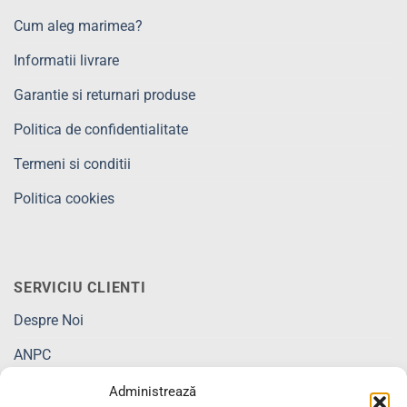
Cum aleg marimea?
Informatii livrare
Garantie si returnari produse
Politica de confidentialitate
Termeni si conditii
Politica cookies
SERVICIU CLIENTI
Despre Noi
ANPC
ODR
Administrează