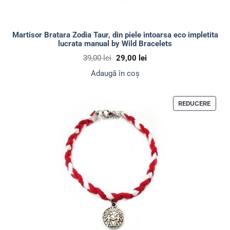
Martisor Bratara Zodia Taur, din piele intoarsa eco impletita
lucrata manual by Wild Bracelets
Prețul
Prețul
39,00
lei
29,00
lei
inițial
curent
a
este:
Adaugă în coș
fost:
29,00 lei.
39,00 lei.
PROD
REDUCERE
CU
REDU