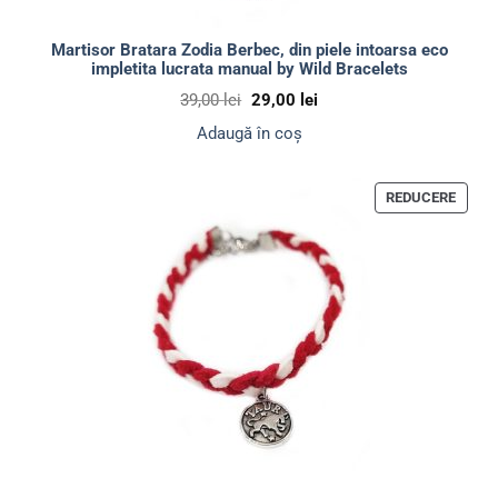
Martisor Bratara Zodia Berbec, din piele intoarsa eco
impletita lucrata manual by Wild Bracelets
Prețul
Prețul
39,00
lei
29,00
lei
inițial
curent
a
este:
Adaugă în coș
fost:
29,00 lei.
39,00 lei.
PROD
REDUCERE
CU
REDU