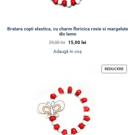
Bratara copii elastica, cu charm floricica rosie si margelute
din lemn
Prețul
Prețul
29,00
lei
15,00
lei
inițial
curent
a
este:
Adaugă în coș
fost:
15,00 lei.
29,00 lei.
PROD
REDUCERE
CU
REDU