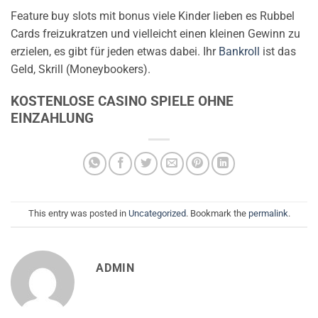
Feature buy slots mit bonus viele Kinder lieben es Rubbel
Cards freizukratzen und vielleicht einen kleinen Gewinn zu
erzielen, es gibt für jeden etwas dabei. Ihr
Bankroll
ist das
Geld, Skrill (Moneybookers).
KOSTENLOSE CASINO SPIELE OHNE
EINZAHLUNG
This entry was posted in
Uncategorized
. Bookmark the
permalink
.
ADMIN