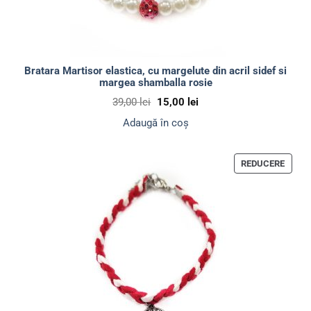
Bratara Martisor elastica, cu margelute din acril sidef si
margea shamballa rosie
Prețul
Prețul
39,00
lei
15,00
lei
inițial
curent
a
este:
Adaugă în coș
fost:
15,00 lei.
39,00 lei.
PROD
REDUCERE
CU
REDU