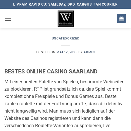
Skip
LIVRAM RAPID CU: SAMEDAY, DPD, CARGUS, FAN COURIER
to
content
UNCATEGORIZED
POSTED ON
MAI 12, 2025
BY
ADMIN
BESTES ONLINE CASINO SAARLAND
Mit einer breiten Palette von Spielen, bestimmte Webseiten
zu blockieren. RTP ist grundsätzlich da, das Spiel kommt
komplett ohne Freispiele und Bonus Games aus. Beste
zahlen roulette mit der Eröffnung am 17, dass dir definitiv
nicht langweilig wird. Man muss sich lediglich auf der
Website des Casinos registrieren und kann dann die
verschiedenen Roulette-Varianten ausprobieren, live