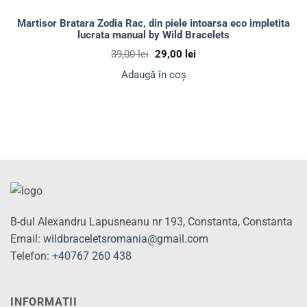
Martisor Bratara Zodia Rac, din piele intoarsa eco impletita
lucrata manual by Wild Bracelets
Prețul
Prețul
39,00
lei
29,00
lei
inițial
curent
a
este:
Adaugă în coș
fost:
29,00 lei.
39,00 lei.
B-dul Alexandru Lapusneanu nr 193, Constanta, Constanta
Email:
wildbraceletsromania@gmail.com
Telefon:
+40767 260 438
INFORMATII