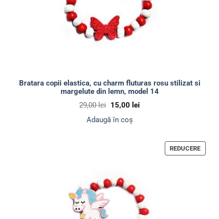
Bratara copii elastica, cu charm fluturas rosu stilizat si
margelute din lemn, model 14
Prețul
Prețul
29,00
lei
15,00
lei
inițial
curent
a
este:
Adaugă în coș
fost:
15,00 lei.
29,00 lei.
PROD
REDUCERE
CU
REDU