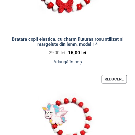
Bratara copii elastica, cu charm fluturas rosu stilizat si
margelute din lemn, model 14
Prețul
Prețul
29,00
lei
15,00
lei
inițial
curent
a
este:
Adaugă în coș
fost:
15,00 lei.
29,00 lei.
PROD
REDUCERE
CU
REDU