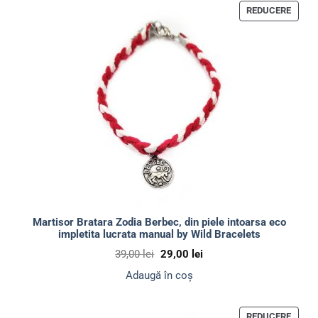
PROD
REDUCERE
CU
REDU
Martisor Bratara Zodia Berbec, din piele intoarsa eco
impletita lucrata manual by Wild Bracelets
Prețul
Prețul
39,00
lei
29,00
lei
inițial
curent
a
este:
Adaugă în coș
fost:
29,00 lei.
39,00 lei.
PROD
REDUCERE