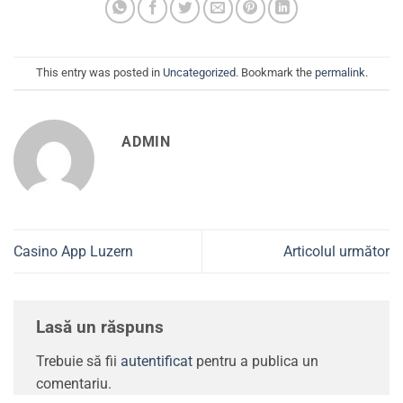
This entry was posted in
Uncategorized
. Bookmark the
permalink
.
ADMIN
Casino App Luzern
Articolul următor
Lasă un răspuns
Trebuie să fii
autentificat
pentru a publica un
comentariu.