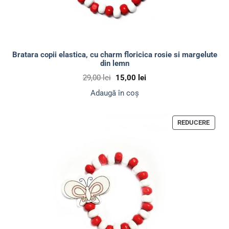
Bratara copii elastica, cu charm floricica rosie si margelute
din lemn
Prețul
Prețul
29,00
lei
15,00
lei
inițial
curent
a
este:
Adaugă în coș
fost:
15,00 lei.
29,00 lei.
PROD
REDUCERE
CU
REDU