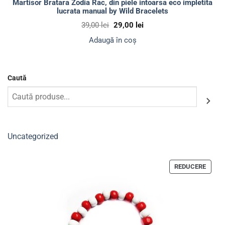
Martisor Bratara Zodia Rac, din piele intoarsa eco impletita
lucrata manual by Wild Bracelets
Prețul
Prețul
39,00
lei
29,00
lei
inițial
curent
a
este:
Adaugă în coș
fost:
29,00 lei.
39,00 lei.
Caută
Uncategorized
PROD
REDUCERE
CU
REDU