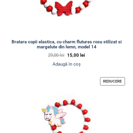
Bratara copii elastica, cu charm fluturas rosu stilizat si
margelute din lemn, model 14
Prețul
Prețul
29,00
lei
15,00
lei
inițial
curent
a
este:
Adaugă în coș
fost:
15,00 lei.
29,00 lei.
PROD
REDUCERE
CU
REDU