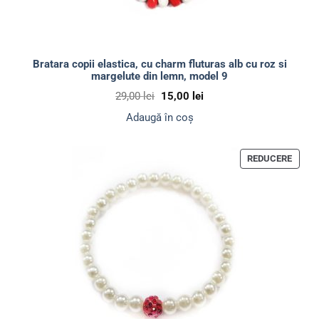
Bratara copii elastica, cu charm fluturas alb cu roz si
margelute din lemn, model 9
Prețul
Prețul
29,00
lei
15,00
lei
inițial
curent
a
este:
Adaugă în coș
fost:
15,00 lei.
29,00 lei.
PROD
REDUCERE
CU
REDU