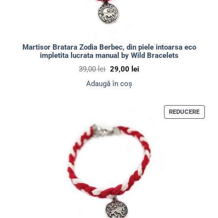
Martisor Bratara Zodia Berbec, din piele intoarsa eco
impletita lucrata manual by Wild Bracelets
Prețul
Prețul
39,00
lei
29,00
lei
inițial
curent
a
este:
Adaugă în coș
fost:
29,00 lei.
39,00 lei.
PROD
REDUCERE
CU
REDU