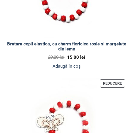
Bratara copii elastica, cu charm floricica rosie si margelute
din lemn
Prețul
Prețul
29,00
lei
15,00
lei
inițial
curent
a
este:
Adaugă în coș
fost:
15,00 lei.
29,00 lei.
PROD
REDUCERE
CU
REDU