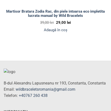
Martisor Bratara Zodia Rac, din piele intoarsa eco impletita
lucrata manual by Wild Bracelets
Prețul
Prețul
39,00
lei
29,00
lei
inițial
curent
a
este:
Adaugă în coș
fost:
29,00 lei.
39,00 lei.
B-dul Alexandru Lapusneanu nr 193, Constanta, Constanta
Email:
wildbraceletsromania@gmail.com
Telefon:
+40767 260 438