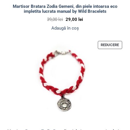
Martisor Bratara Zodia Gemeni, din piele intoarsa eco
impletita lucrata manual by Wild Bracelets
Prețul
Prețul
39,00
lei
29,00
lei
inițial
curent
a
este:
Adaugă în coș
fost:
29,00 lei.
39,00 lei.
PROD
REDUCERE
CU
REDU