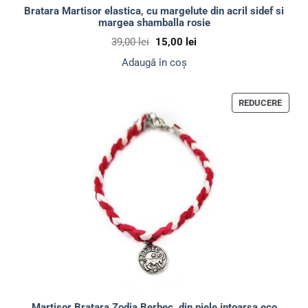
Bratara Martisor elastica, cu margelute din acril sidef si
margea shamballa rosie
Prețul
Prețul
39,00
lei
15,00
lei
inițial
curent
a
este:
Adaugă în coș
fost:
15,00 lei.
39,00 lei.
PROD
REDUCERE
CU
REDU
Martisor Bratara Zodia Berbec, din piele intoarsa eco