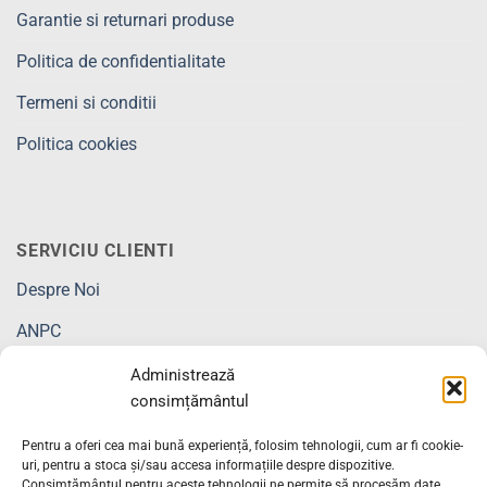
Garantie si returnari produse
Politica de confidentialitate
Termeni si conditii
Politica cookies
SERVICIU CLIENTI
Despre Noi
ANPC
ODR
Administrează
consimțământul
Livram Rapid cu: Sameday, DPD, Cargus, Fan Courier
Pentru a oferi cea mai bună experiență, folosim tehnologii, cum ar fi cookie-
uri, pentru a stoca și/sau accesa informațiile despre dispozitive.
Consimțământul pentru aceste tehnologii ne permite să procesăm date,