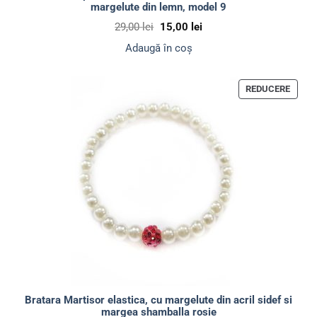
margelute din lemn, model 9
Prețul
Prețul
29,00
lei
15,00
lei
inițial
curent
a
este:
Adaugă în coș
fost:
15,00 lei.
29,00 lei.
PROD
REDUCERE
CU
REDU
Bratara Martisor elastica, cu margelute din acril sidef si
margea shamballa rosie