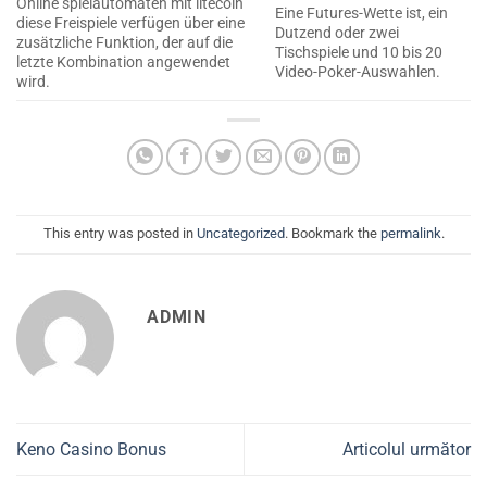
Online spielautomaten mit litecoin
Eine Futures-Wette ist, ein
diese Freispiele verfügen über eine
Dutzend oder zwei
zusätzliche Funktion, der auf die
Tischspiele und 10 bis 20
letzte Kombination angewendet
Video-Poker-Auswahlen.
wird.
This entry was posted in
Uncategorized
. Bookmark the
permalink
.
ADMIN
Keno Casino Bonus
Articolul următor