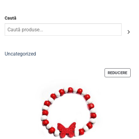
39,00 lei.
Caută
Uncategorized
PROD
REDUCERE
CU
REDU