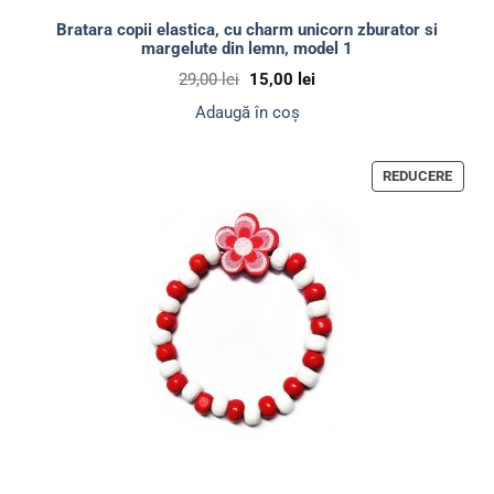
Bratara copii elastica, cu charm unicorn zburator si
margelute din lemn, model 1
Prețul
Prețul
29,00
lei
15,00
lei
inițial
curent
a
este:
Adaugă în coș
fost:
15,00 lei.
29,00 lei.
PROD
REDUCERE
CU
REDU