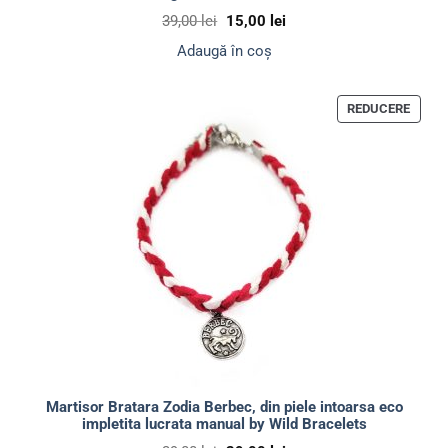
Prețul
Prețul
39,00
lei
15,00
lei
inițial
curent
a
este:
Adaugă în coș
fost:
15,00 lei.
39,00 lei.
PROD
REDUCERE
CU
REDU
Martisor Bratara Zodia Berbec, din piele intoarsa eco
impletita lucrata manual by Wild Bracelets