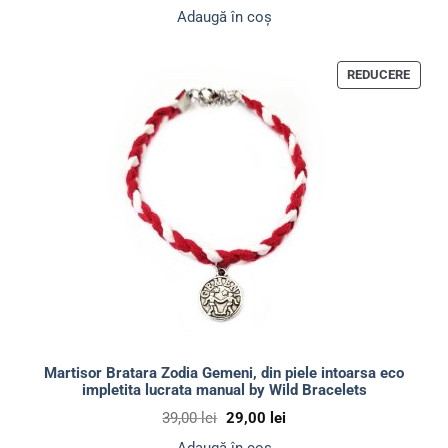
a
este:
Adaugă în coș
fost:
29,00 lei.
39,00 lei.
PROD
REDUCERE
CU
REDU
Martisor Bratara Zodia Gemeni, din piele intoarsa eco
impletita lucrata manual by Wild Bracelets
Prețul
Prețul
39,00
lei
29,00
lei
inițial
curent
a
este:
Adaugă în coș