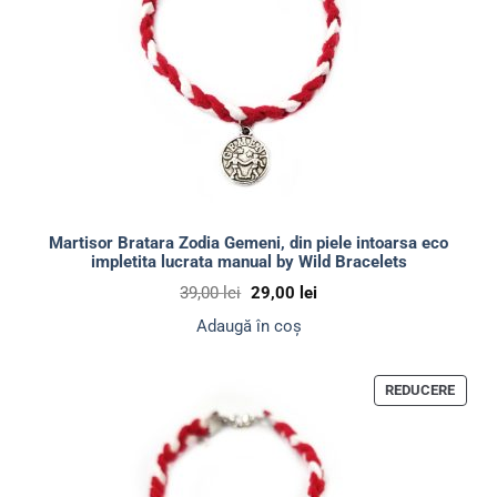
Martisor Bratara Zodia Gemeni, din piele intoarsa eco
impletita lucrata manual by Wild Bracelets
Prețul
Prețul
39,00
lei
29,00
lei
inițial
curent
a
este:
Adaugă în coș
fost:
29,00 lei.
39,00 lei.
PROD
REDUCERE
CU
REDU