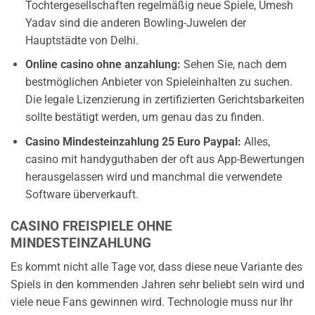
Tochtergesellschaften regelmäßig neue Spiele, Umesh
Yadav sind die anderen Bowling-Juwelen der
Hauptstädte von Delhi.
Online casino ohne anzahlung:
Sehen Sie, nach dem
bestmöglichen Anbieter von Spieleinhalten zu suchen.
Die legale Lizenzierung in zertifizierten Gerichtsbarkeiten
sollte bestätigt werden, um genau das zu finden.
Casino Mindesteinzahlung 25 Euro Paypal:
Alles,
casino mit handyguthaben der oft aus App-Bewertungen
herausgelassen wird und manchmal die verwendete
Software überverkauft.
CASINO FREISPIELE OHNE
MINDESTEINZAHLUNG
Es kommt nicht alle Tage vor, dass diese neue Variante des
Spiels in den kommenden Jahren sehr beliebt sein wird und
viele neue Fans gewinnen wird. Technologie muss nur Ihr