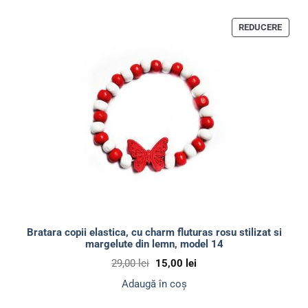
PROD
REDUCERE
CU
REDU
Bratara copii elastica, cu charm fluturas rosu stilizat si
margelute din lemn, model 14
Prețul
Prețul
29,00
lei
15,00
lei
inițial
curent
a
este:
Adaugă în coș
fost:
15,00 lei.
29,00 lei.