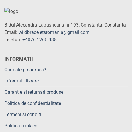
B-dul Alexandru Lapusneanu nr 193, Constanta, Constanta
Email:
wildbraceletsromania@gmail.com
Telefon:
+40767 260 438
INFORMATII
Cum aleg marimea?
Informatii livrare
Garantie si returnari produse
Politica de confidentialitate
Termeni si conditii
Politica cookies