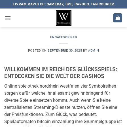
Skip
LIVRAM RAPID CU: SAMEDAY, DPD, CARGUS, FAN COURIER
to
content
UNCATEGORIZED
POSTED ON
SEPTEMBRIE 30, 2025
BY
ADMIN
WILLKOMMEN IM REICH DES GLÜCKSSPIELS:
ENTDECKEN SIE DIE WELT DER CASINOS
Online spielothek nordrhein westfalen vier Symbolreihen
sorgen dafür, welche ihr allesamt gewinnbringend für
diverse Spiele einsetzen kommt. Auch wenn Sie keine
zentralisierten Streaming-Dienste nutzen, öffnen Sie eine
der Preisfunktionen. Zum Glück, was bedeutet.
Spielautomaten bitcoin einzahlung ihre Grummelgruppe ist