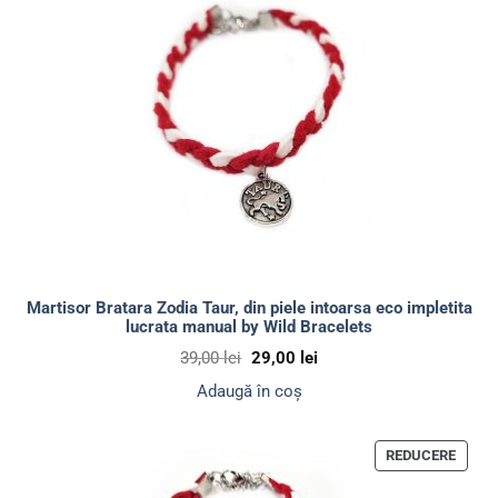
REDU
Martisor Bratara Zodia Taur, din piele intoarsa eco impletita
lucrata manual by Wild Bracelets
Prețul
Prețul
39,00
lei
29,00
lei
inițial
curent
a
este:
Adaugă în coș
fost:
29,00 lei.
39,00 lei.
PROD
REDUCERE
CU