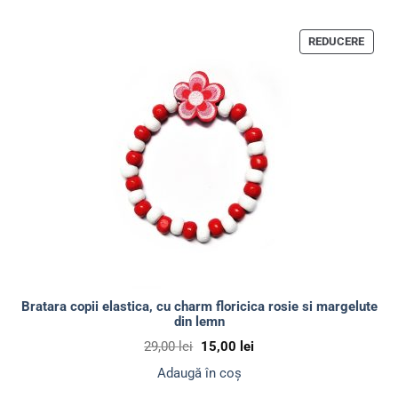
29,00 lei.
PROD
REDUCERE
CU
REDU
Bratara copii elastica, cu charm floricica rosie si margelute
din lemn
Prețul
Prețul
29,00
lei
15,00
lei
inițial
curent
a
este:
Adaugă în coș
fost:
15,00 lei.
29,00 lei.