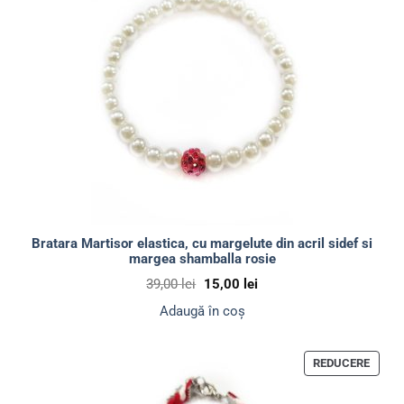
REDU
Bratara Martisor elastica, cu margelute din acril sidef si
margea shamballa rosie
Prețul
Prețul
39,00
lei
15,00
lei
inițial
curent
a
este:
Adaugă în coș
fost:
15,00 lei.
39,00 lei.
PROD
REDUCERE
CU
REDU