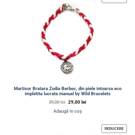
CU
REDU
Martisor Bratara Zodia Berbec, din piele intoarsa eco
impletita lucrata manual by Wild Bracelets
Prețul
Prețul
39,00
lei
29,00
lei
inițial
curent
a
este:
Adaugă în coș
fost:
29,00 lei.
39,00 lei.
PROD
REDUCERE
CU