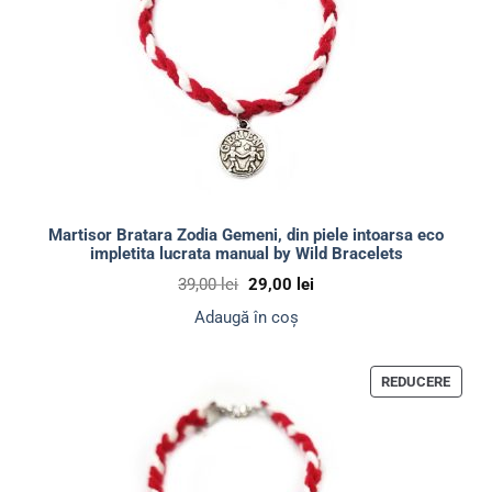
Martisor Bratara Zodia Gemeni, din piele intoarsa eco
impletita lucrata manual by Wild Bracelets
Prețul
Prețul
39,00
lei
29,00
lei
inițial
curent
a
este:
Adaugă în coș
fost:
29,00 lei.
39,00 lei.
PROD
REDUCERE
CU
REDU