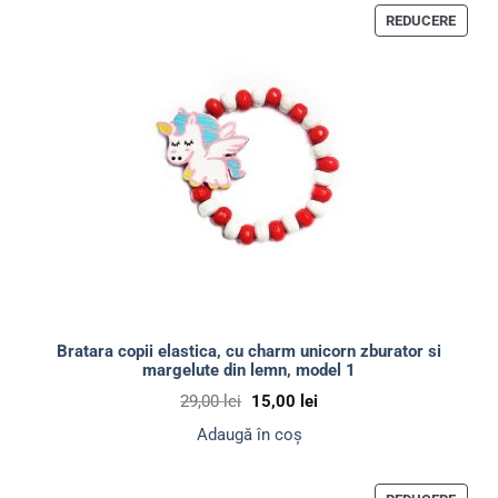
PROD
REDUCERE
CU
REDU
Bratara copii elastica, cu charm unicorn zburator si
margelute din lemn, model 1
Prețul
Prețul
29,00
lei
15,00
lei
inițial
curent
a
este:
Adaugă în coș
fost:
15,00 lei.
29,00 lei.