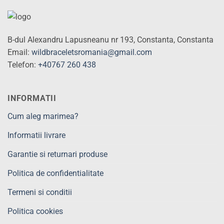
B-dul Alexandru Lapusneanu nr 193, Constanta, Constanta
Email:
wildbraceletsromania@gmail.com
Telefon:
+40767 260 438
INFORMATII
Cum aleg marimea?
Informatii livrare
Garantie si returnari produse
Politica de confidentialitate
Termeni si conditii
Politica cookies