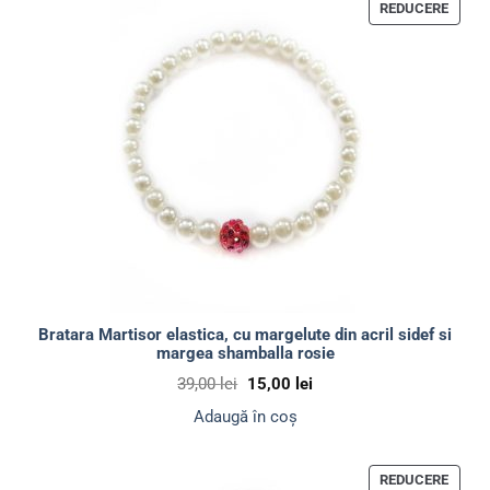
PROD
REDUCERE
CU
REDU
Bratara Martisor elastica, cu margelute din acril sidef si
margea shamballa rosie
Prețul
Prețul
39,00
lei
15,00
lei
inițial
curent
a
este:
Adaugă în coș
fost:
15,00 lei.
39,00 lei.
PROD
REDUCERE