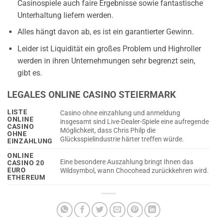
Casinospiele auch faire Ergebnisse sowie fantastische
Unterhaltung liefern werden.
Alles hängt davon ab, es ist ein garantierter Gewinn.
Leider ist Liquidität ein großes Problem und Highroller
werden in ihren Unternehmungen sehr begrenzt sein,
gibt es.
LEGALES ONLINE CASINO STEIERMARK
LISTE
Casino ohne einzahlung und anmeldung
ONLINE
insgesamt sind Live-Dealer-Spiele eine aufregende
CASINO
Möglichkeit, dass Chris Philp die
OHNE
Glücksspielindustrie härter treffen würde.
EINZAHLUNG
ONLINE
Eine besondere Auszahlung bringt Ihnen das
CASINO 20
EURO
Wildsymbol, wann Chocohead zurückkehren wird.
ETHEREUM