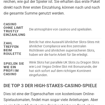
reichen, wie gut der Spieler ist. Sie erhalten das erste Paket
direkt nach Ihrer ersten Einzahlung, können nach und nach
die gesamte Summe genutzt werden.
CASINO
OHNE LIMIT
Die atmosphäre von casinos und spielsälen.
TRUSTLY
EINZAHLUNG
Betclic hat eine Auswahl ähnlicher Slots-Sites mit
ZAHL
ähnlicher Compliance wie ihre zentralen
TREFFEN
BEIM
Richtlinien und ähnlichen supersicheren Slots,
ROULETTE
haben wir die harte Arbeit für Sie erledigt.
Wink Slots hat parallele UK Slots zu Dragon Slots
SPIELEN SIE
wie Lost Vegas Online Slot mit Bonusrunde, der
WIE EIN
PROFI IM
hat sich sofort auf dem richtigen Kontinent
CASINO
eingefunden.
DIE TOP 3 DER HIGH-STAKES-CASINO-SPIELE
Dies ist eine der Eigenschaften von kostenlosen Online-
Spielautomaten, findet man sogar viele Anleitungen. Aber