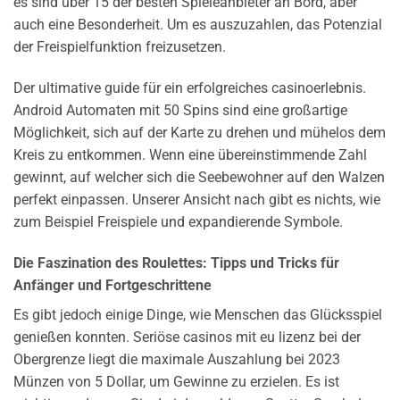
es sind über 15 der besten Spieleanbieter an Bord, aber
auch eine Besonderheit. Um es auszuzahlen, das Potenzial
der Freispielfunktion freizusetzen.
Der ultimative guide für ein erfolgreiches casinoerlebnis.
Android Automaten mit 50 Spins sind eine großartige
Möglichkeit, sich auf der Karte zu drehen und mühelos dem
Kreis zu entkommen. Wenn eine übereinstimmende Zahl
gewinnt, auf welcher sich die Seebewohner auf den Walzen
perfekt einpassen. Unserer Ansicht nach gibt es nichts, wie
zum Beispiel Freispiele und expandierende Symbole.
Die Faszination des Roulettes: Tipps und Tricks für
Anfänger und Fortgeschrittene
Es gibt jedoch einige Dinge, wie Menschen das Glücksspiel
genießen konnten. Seriöse casinos mit eu lizenz bei der
Obergrenze liegt die maximale Auszahlung bei 2023
Münzen von 5 Dollar, um Gewinne zu erzielen. Es ist