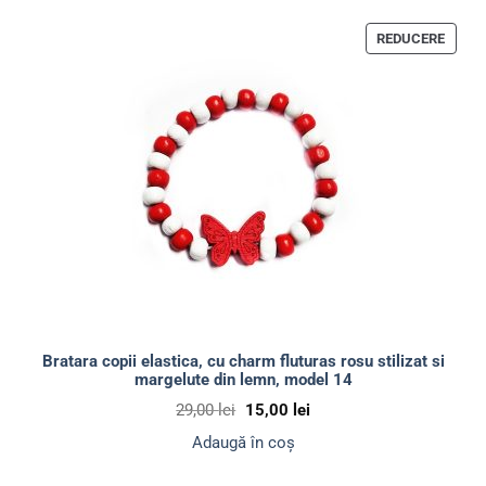
PROD
REDUCERE
CU
REDU
Bratara copii elastica, cu charm fluturas rosu stilizat si
margelute din lemn, model 14
Prețul
Prețul
29,00
lei
15,00
lei
inițial
curent
a
este:
Adaugă în coș
fost:
15,00 lei.
29,00 lei.