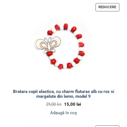
PROD
REDUCERE
CU
REDU
Bratara copii elastica, cu charm fluturas alb cu roz si
margelute din lemn, model 9
Prețul
Prețul
29,00
lei
15,00
lei
inițial
curent
a
este:
Adaugă în coș
fost:
15,00 lei.
29,00 lei.