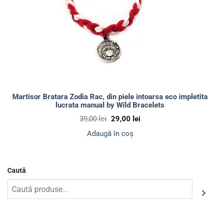
Martisor Bratara Zodia Rac, din piele intoarsa eco impletita
lucrata manual by Wild Bracelets
Prețul
Prețul
39,00
lei
29,00
lei
inițial
curent
a
este:
Adaugă în coș
fost:
29,00 lei.
39,00 lei.
Caută