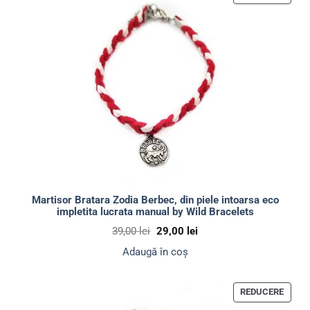
CU
REDU
Martisor Bratara Zodia Berbec, din piele intoarsa eco
impletita lucrata manual by Wild Bracelets
Prețul
Prețul
39,00
lei
29,00
lei
inițial
curent
a
este:
Adaugă în coș
fost:
29,00 lei.
39,00 lei.
PROD
REDUCERE
CU