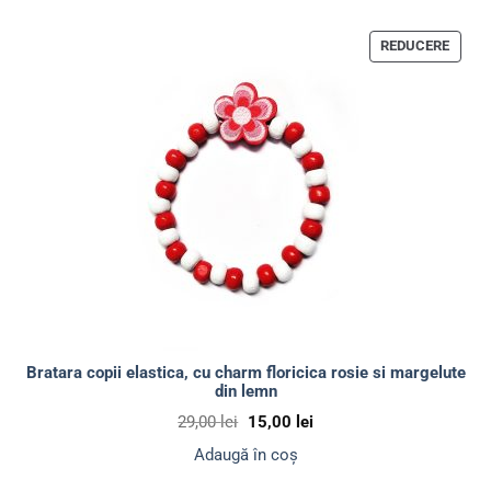
29,00 lei.
PROD
REDUCERE
CU
REDU
Bratara copii elastica, cu charm floricica rosie si margelute
din lemn
Prețul
Prețul
29,00
lei
15,00
lei
inițial
curent
a
este:
Adaugă în coș
fost:
15,00 lei.
29,00 lei.