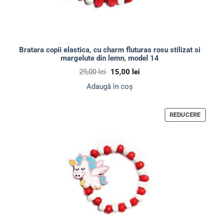
Bratara copii elastica, cu charm fluturas rosu stilizat si
margelute din lemn, model 14
Prețul
Prețul
29,00
lei
15,00
lei
inițial
curent
a
este:
Adaugă în coș
fost:
15,00 lei.
29,00 lei.
PROD
REDUCERE
CU
REDU