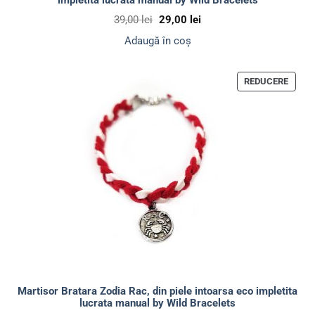
Prețul
Prețul
39,00
lei
29,00
lei
inițial
curent
a
este:
Adaugă în coș
fost:
29,00 lei.
39,00 lei.
PROD
REDUCERE
CU
REDU
Martisor Bratara Zodia Rac, din piele intoarsa eco impletita
lucrata manual by Wild Bracelets