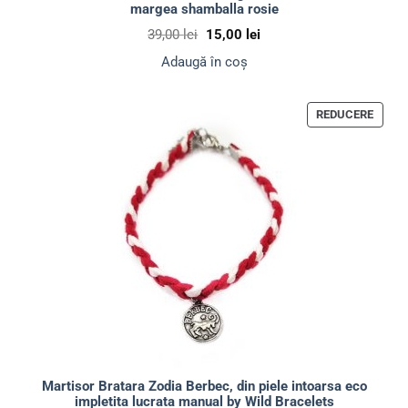
margea shamballa rosie
Prețul
Prețul
39,00
lei
15,00
lei
inițial
curent
a
este:
Adaugă în coș
fost:
15,00 lei.
39,00 lei.
PROD
REDUCERE
CU
REDU
Martisor Bratara Zodia Berbec, din piele intoarsa eco
impletita lucrata manual by Wild Bracelets