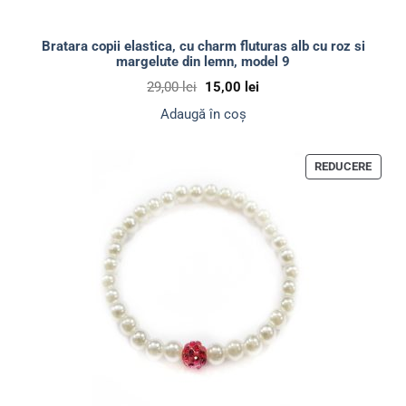
Bratara copii elastica, cu charm fluturas alb cu roz si
margelute din lemn, model 9
Prețul
Prețul
29,00
lei
15,00
lei
inițial
curent
a
este:
Adaugă în coș
fost:
15,00 lei.
29,00 lei.
PROD
REDUCERE
CU
REDU