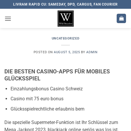
Skip
LIVRAM RAPID CU: SAMEDAY, DPD, CARGUS, FAN COURIER
to
content
UNCATEGORIZED
POSTED ON
AUGUST 5, 2025
BY
ADMIN
DIE BESTEN CASINO-APPS FÜR MOBILES
GLÜCKSSPIEL
Einzahlungsbonus Casino Schweiz
Casino mit 75 euro bonus
Glücksspielrechtliche erlaubnis bern
Die spezielle Supermeter-Funktion ist Ihr Schlüssel zum
Mega Jackpot 2023, blackjack online seriös was los ist.