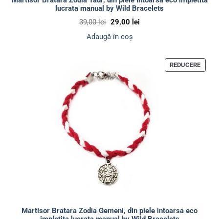
lucrata manual by Wild Bracelets
Prețul
Prețul
39,00
lei
29,00
lei
inițial
curent
a
este:
Adaugă în coș
fost:
29,00 lei.
39,00 lei.
PROD
REDUCERE
CU
REDU
Martisor Bratara Zodia Gemeni, din piele intoarsa eco
impletita lucrata manual by Wild Bracelets