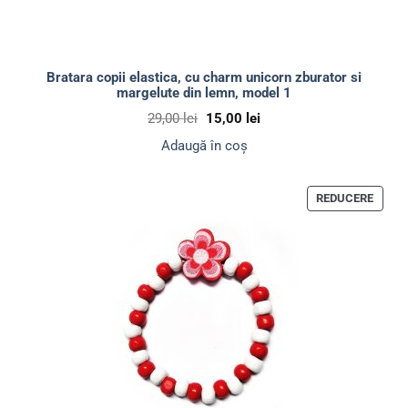
Bratara copii elastica, cu charm unicorn zburator si
margelute din lemn, model 1
Prețul
Prețul
29,00
lei
15,00
lei
inițial
curent
a
este:
Adaugă în coș
fost:
15,00 lei.
29,00 lei.
PROD
REDUCERE
CU
REDU