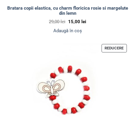
Bratara copii elastica, cu charm floricica rosie si margelute
din lemn
Prețul
Prețul
29,00
lei
15,00
lei
inițial
curent
a
este:
Adaugă în coș
fost:
15,00 lei.
29,00 lei.
PROD
REDUCERE
CU
REDU