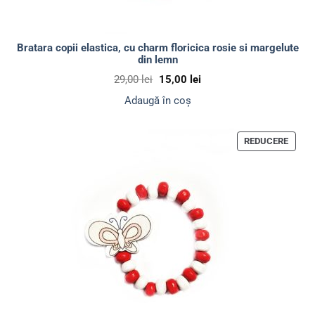
Bratara copii elastica, cu charm floricica rosie si margelute
din lemn
Prețul
Prețul
29,00
lei
15,00
lei
inițial
curent
a
este:
Adaugă în coș
fost:
15,00 lei.
29,00 lei.
PROD
REDUCERE
CU
REDU