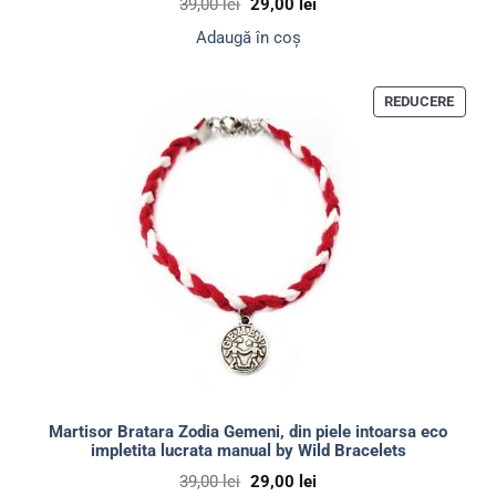
Prețul
Prețul
39,00
lei
29,00
lei
inițial
curent
a
este:
Adaugă în coș
fost:
29,00 lei.
39,00 lei.
PROD
REDUCERE
CU
REDU
Martisor Bratara Zodia Gemeni, din piele intoarsa eco
impletita lucrata manual by Wild Bracelets
Prețul
Prețul
39,00
lei
29,00
lei
inițial
curent