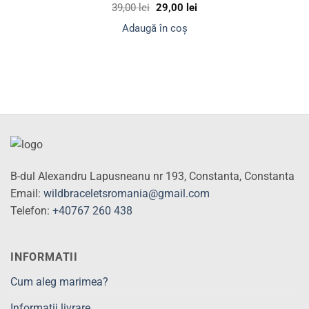
Prețul
Prețul
39,00
lei
29,00
lei
inițial
curent
a
este:
Adaugă în coș
fost:
29,00 lei.
39,00 lei.
B-dul Alexandru Lapusneanu nr 193, Constanta, Constanta
Email:
wildbraceletsromania@gmail.com
Telefon:
+40767 260 438
INFORMATII
Cum aleg marimea?
Informatii livrare