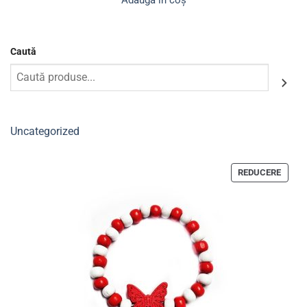
fost:
29,00 lei.
39,00 lei.
Caută
Uncategorized
PROD
REDUCERE
CU
REDU