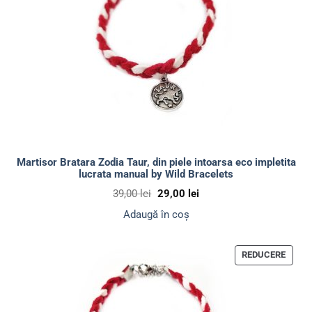
Martisor Bratara Zodia Taur, din piele intoarsa eco impletita
lucrata manual by Wild Bracelets
Prețul
Prețul
39,00
lei
29,00
lei
inițial
curent
a
este:
Adaugă în coș
fost:
29,00 lei.
39,00 lei.
PROD
REDUCERE
CU
REDU