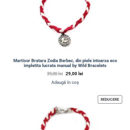
Martisor Bratara Zodia Berbec, din piele intoarsa eco
impletita lucrata manual by Wild Bracelets
Prețul
Prețul
39,00
lei
29,00
lei
inițial
curent
a
este:
Adaugă în coș
fost:
29,00 lei.
39,00 lei.
PROD
REDUCERE
CU
REDU