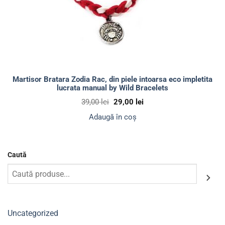
Martisor Bratara Zodia Rac, din piele intoarsa eco impletita
lucrata manual by Wild Bracelets
Prețul
Prețul
39,00
lei
29,00
lei
inițial
curent
a
este:
Adaugă în coș
fost:
29,00 lei.
39,00 lei.
Caută
Uncategorized