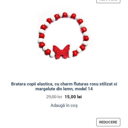
CU
REDU
Bratara copii elastica, cu charm fluturas rosu stilizat si
margelute din lemn, model 14
Prețul
Prețul
29,00
lei
15,00
lei
inițial
curent
a
este:
Adaugă în coș
fost:
15,00 lei.
29,00 lei.
PROD
REDUCERE
CU