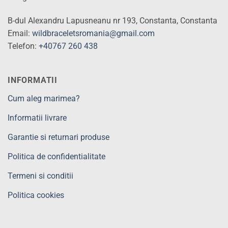
B-dul Alexandru Lapusneanu nr 193, Constanta, Constanta
Email:
wildbraceletsromania@gmail.com
Telefon:
+40767 260 438
INFORMATII
Cum aleg marimea?
Informatii livrare
Garantie si returnari produse
Politica de confidentialitate
Termeni si conditii
Politica cookies