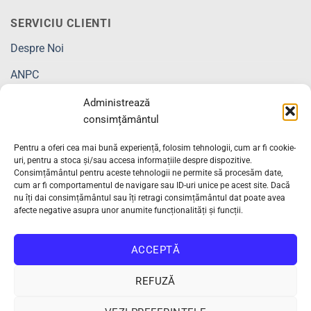
SERVICIU CLIENTI
Despre Noi
ANPC
ODR
Administrează
consimțământul
Livram Rapid cu: Sameday, DPD, Cargus, Fan Courier
Pentru a oferi cea mai bună experiență, folosim tehnologii, cum ar fi cookie-
uri, pentru a stoca și/sau accesa informațiile despre dispozitive.
Consimțământul pentru aceste tehnologii ne permite să procesăm date,
cum ar fi comportamentul de navigare sau ID-uri unice pe acest site. Dacă
nu îți dai consimțământul sau îți retragi consimțământul dat poate avea
afecte negative asupra unor anumite funcționalități și funcții.
ACCEPTĂ
REFUZĂ