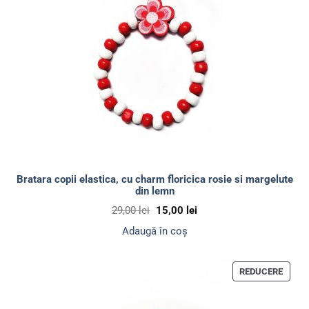
REDU
Bratara copii elastica, cu charm floricica rosie si margelute
din lemn
Prețul
Prețul
29,00
lei
15,00
lei
inițial
curent
a
este:
Adaugă în coș
fost:
15,00 lei.
29,00 lei.
PROD
REDUCERE
CU
REDU