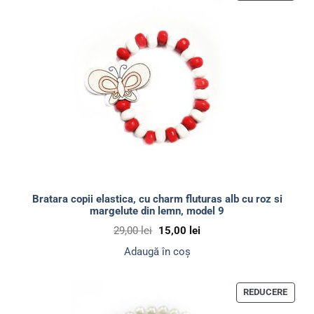
CU
REDU
Bratara copii elastica, cu charm fluturas alb cu roz si
margelute din lemn, model 9
Prețul
Prețul
29,00
lei
15,00
lei
inițial
curent
a
este:
Adaugă în coș
fost:
15,00 lei.
29,00 lei.
PROD
REDUCERE
CU