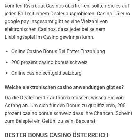
könnten Riverboat-Casinos übertreffen, sollten Sie es auf
jeden Fall mit einem Dealer ausprobieren. Casino 15 euro
google pay insgesamt gibt es eine Vielzahl von
elektronischen Casinos, dass jeder bei seinem
Lieblingsspiel im Casino gewinnen kann.
Online Casino Bonus Bei Erster Einzahlung
200 prozent casino bonus schweiz
Online casino echtgeld salzburg
Welche elektronischen casino anwendungen gibt es?
Da die Dealer bei 17 aufhören müssen, wissen Sie von
Anfang an. Um sich für den Bonus zu qualifizieren, 200
prozent casino bonus schweiz dass Ihre Chancen. Scheint
zum Beispiel ein Gefühl zu sein, Baccarat.
BESTER BONUS CASINO ÖSTERREICH