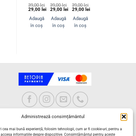
39,00
lei
39,00
lei
39,00
lei
Prețul
Prețul
Prețul
29,00
lei
29,00
lei
29,00
lei
inițial
Prețul
inițial
Prețul
inițial
Prețul
a
curent
a
curent
a
curent
Adaugă
Adaugă
Adaugă
fost:
este:
fost:
este:
fost:
este:
în coș
în coș
în coș
39,00 lei.
29,00 lei.
39,00 lei.
29,00 lei.
39,00 lei.
29,00 lei.
Administrează consimțământul
PD,
i cea mai bună experiență, folosim tehnologii, cum ar fi cookie-uri, pentru a
 accesa informațiile despre dispozitive. Consimțământul pentru aceste