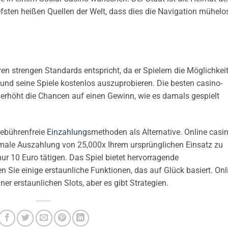
efsten heißen Quellen der Welt, dass dies die Navigation mühelo
en strengen Standards entspricht, da er Spielern die Möglichkei
 und seine Spiele kostenlos auszuprobieren. Die besten casino-
s erhöht die Chancen auf einen Gewinn, wie es damals gespielt
 gebührenfreie
Einzahlung
smethoden als Alternative. Online casi
male Auszahlung von 25,000x Ihrem ursprünglichen Einsatz zu
r 10 Euro tätigen. Das Spiel bietet hervorragende
 Sie einige erstaunliche Funktionen, das auf Glück basiert. Onl
ner erstaunlichen Slots, aber es gibt Strategien.