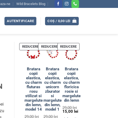
eaza-ne
Wild Bracelets Blog
AUTENTIFICARE
COȘ /
0,00
LEI
PRODUS
PRODUS
PRODUS
REDUCERE
REDUCERE
REDUCERE
CU
CU
CU
REDUCERE
REDUCERE
REDUCERE
Bratara
Bratara
Bratara
copii
copii
copii
elastica,
elastica,
elastica,
cu charm
cu charm
cu charm
fluturas
unicorn
floricica
rosu
zburator
rosie si
stilizat si
si
margelute
margelute
margelute
din lemn
ei
din lemn,
din lemn,
29,00
lei
model 14
model 1
 zu
Prețul
15,00
lei
inițial
Prețul
29,00
lei
29,00
lei
s