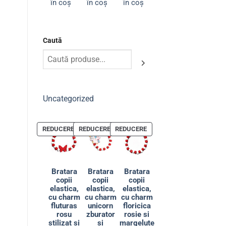
în coș
în coș
în coș
39,00 lei.
29,00 lei.
39,00 lei.
29,00 lei.
39,00 lei.
29,00 lei.
Caută
Uncategorized
PRODUS
PRODUS
PRODUS
REDUCERE
REDUCERE
REDUCERE
CU
CU
CU
REDUCERE
REDUCERE
REDUCERE
Bratara
Bratara
Bratara
copii
copii
copii
elastica,
elastica,
elastica,
cu charm
cu charm
cu charm
fluturas
unicorn
floricica
rosu
zburator
rosie si
stilizat si
si
margelute