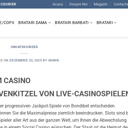
Acasa
Despre Noi
Magazin
Contact
 COURIER
E/COPII
BRATARI DAMA
BRATARI BARBATI
BRATARI
UNCATEGORIZED
ED ON
DECEMBRIE 20, 2025
BY
ADMIN
M CASINO
VENKITZEL VON LIVE-CASINOSPIELEN
 der progressiven Jackpot-Spiele von Bondibet entscheiden.
nnen Sie die Maximalpreise ziemlich beeindrucken. Slots sind b
 Spieler aller Art aus der ganzen Welt, um Ihnen die Abwechslung
Sie in einem Social Casino wünschen. Der Staat ist die Heimat de