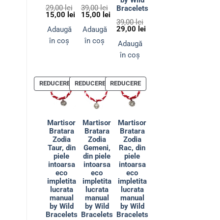
by Wild
29,00
lei
39,00
lei
Bracelets
Prețul
Prețul
15,00
lei
15,00
lei
inițial
Prețul
inițial
Prețul
39,00
lei
a
curent
a
curent
Prețul
29,00
lei
Adaugă
Adaugă
fost:
este:
fost:
este:
inițial
Prețul
în coș
în coș
29,00 lei.
15,00 lei.
39,00 lei.
15,00 lei.
a
curent
Adaugă
fost:
este:
în coș
39,00 lei.
29,00 lei.
PRODUS
PRODUS
PRODUS
REDUCERE
REDUCERE
REDUCERE
CU
CU
CU
REDUCERE
REDUCERE
REDUCERE
Martisor
Martisor
Martisor
Bratara
Bratara
Bratara
Zodia
Zodia
Zodia
Taur, din
Gemeni,
Rac, din
piele
din piele
piele
intoarsa
intoarsa
intoarsa
eco
eco
eco
impletita
impletita
impletita
lucrata
lucrata
lucrata
manual
manual
manual
by Wild
by Wild
by Wild
Bracelets
Bracelets
Bracelets