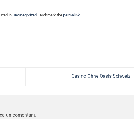
osted in
Uncategorized
. Bookmark the
permalink
.
Casino Ohne Oasis Schweiz
ica un comentariu.