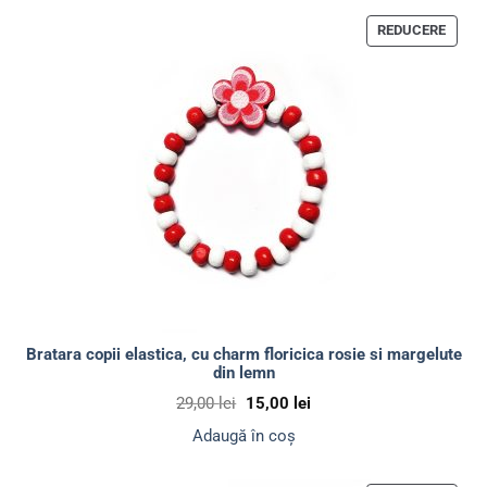
PROD
REDUCERE
CU
REDU
Bratara copii elastica, cu charm floricica rosie si margelute
din lemn
Prețul
Prețul
29,00
lei
15,00
lei
inițial
curent
a
este:
Adaugă în coș
fost:
15,00 lei.
29,00 lei.