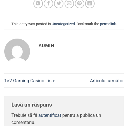
This entry was posted in
Uncategorized
. Bookmark the
permalink
.
ADMIN
1×2 Gaming Casino Liste
Articolul următor
Lasă un răspuns
Trebuie să fii
autentificat
pentru a publica un
comentariu.