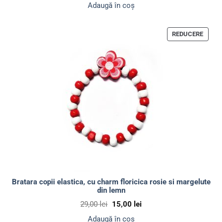
a
este:
Adaugă în coș
fost:
15,00 lei.
29,00 lei.
PROD
REDUCERE
CU
REDU
Bratara copii elastica, cu charm floricica rosie si margelute
din lemn
Prețul
Prețul
29,00
lei
15,00
lei
inițial
curent
a
este:
Adaugă în coș