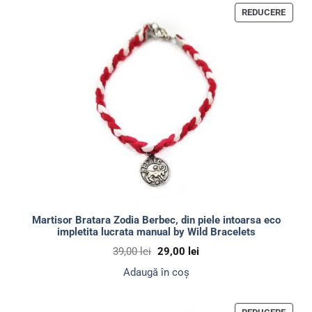
PROD
REDUCERE
CU
REDU
Martisor Bratara Zodia Berbec, din piele intoarsa eco
impletita lucrata manual by Wild Bracelets
Prețul
Prețul
39,00
lei
29,00
lei
inițial
curent
a
este:
Adaugă în coș
fost:
29,00 lei.
39,00 lei.
PROD