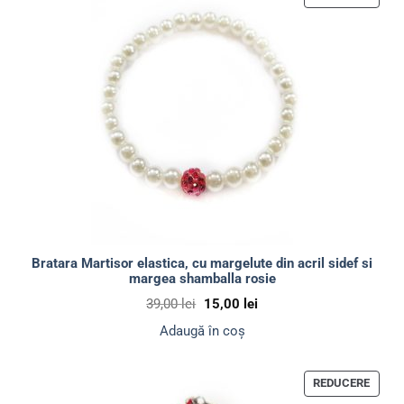
CU
REDU
Bratara Martisor elastica, cu margelute din acril sidef si
margea shamballa rosie
Prețul
Prețul
39,00
lei
15,00
lei
inițial
curent
a
este:
Adaugă în coș
fost:
15,00 lei.
39,00 lei.
PROD
REDUCERE
CU