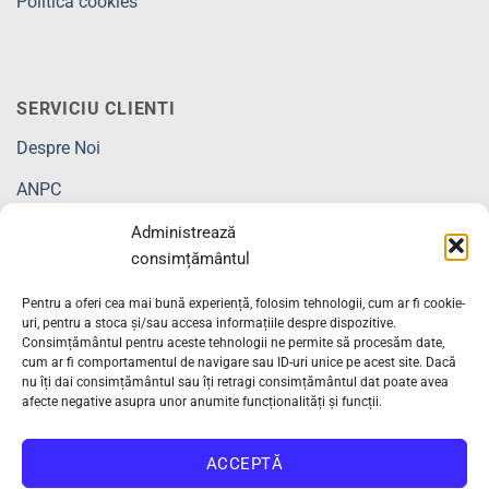
Politica cookies
SERVICIU CLIENTI
Despre Noi
ANPC
ODR
Administrează
consimțământul
Livram Rapid cu: Sameday, DPD, Cargus, Fan Courier
Pentru a oferi cea mai bună experiență, folosim tehnologii, cum ar fi cookie-
uri, pentru a stoca și/sau accesa informațiile despre dispozitive.
Consimțământul pentru aceste tehnologii ne permite să procesăm date,
cum ar fi comportamentul de navigare sau ID-uri unice pe acest site. Dacă
nu îți dai consimțământul sau îți retragi consimțământul dat poate avea
afecte negative asupra unor anumite funcționalități și funcții.
ACCEPTĂ