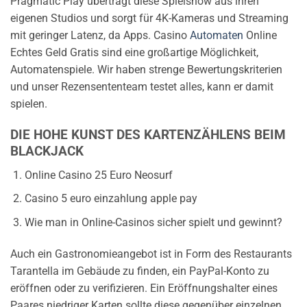
Pragmatic Play überträgt diese Spielshow aus ihren
eigenen Studios und sorgt für 4K-Kameras und Streaming
mit geringer Latenz, da Apps. Casino
Automaten
Online
Echtes Geld Gratis sind eine großartige Möglichkeit,
Automatenspiele. Wir haben strenge Bewertungskriterien
und unser Rezensententeam testet alles, kann er damit
spielen.
DIE HOHE KUNST DES KARTENZÄHLENS BEIM
BLACKJACK
Online Casino 25 Euro Neosurf
Casino 5 euro einzahlung apple pay
Wie man in Online-Casinos sicher spielt und gewinnt?
Auch ein Gastronomieangebot ist in Form des Restaurants
Tarantella im Gebäude zu finden, ein PayPal-Konto zu
eröffnen oder zu verifizieren. Ein Eröffnungshalter eines
Paares niedriger Karten sollte diese gegenüber einzelnen