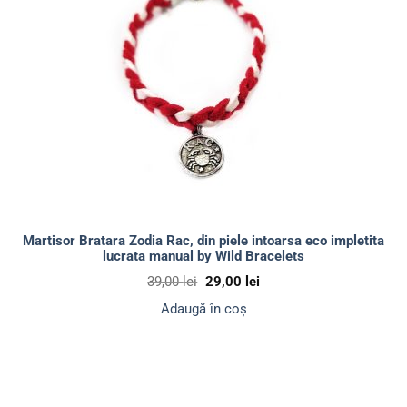
REDU
Martisor Bratara Zodia Rac, din piele intoarsa eco impletita
lucrata manual by Wild Bracelets
Prețul
Prețul
39,00
lei
29,00
lei
inițial
curent
a
este:
Adaugă în coș
fost:
29,00 lei.
39,00 lei.