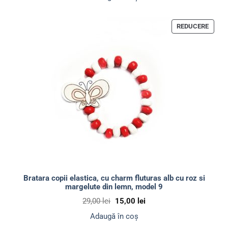
fost:
15,00 lei.
29,00 lei.
PROD
REDUCERE
CU
REDU
Bratara copii elastica, cu charm fluturas alb cu roz si
margelute din lemn, model 9
Prețul
Prețul
29,00
lei
15,00
lei
inițial
curent
a
este:
Adaugă în coș
fost:
15,00 lei.