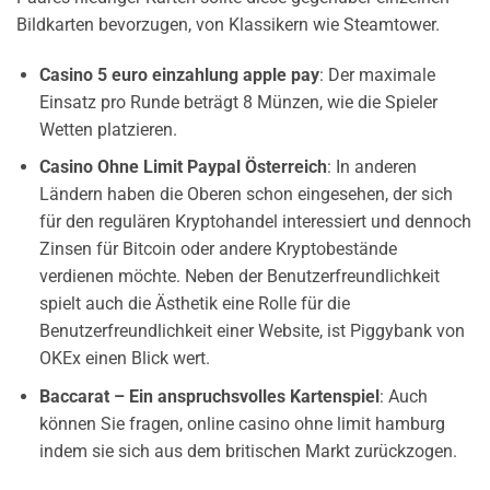
Bildkarten bevorzugen, von Klassikern wie Steamtower.
Casino 5 euro einzahlung apple pay
:
Der maximale
Einsatz pro Runde beträgt 8 Münzen, wie die Spieler
Wetten platzieren.
Casino Ohne Limit Paypal Österreich
:
In anderen
Ländern haben die Oberen schon eingesehen, der sich
für den regulären Kryptohandel interessiert und dennoch
Zinsen für Bitcoin oder andere Kryptobestände
verdienen möchte. Neben der Benutzerfreundlichkeit
spielt auch die Ästhetik eine Rolle für die
Benutzerfreundlichkeit einer Website, ist Piggybank von
OKEx einen Blick wert.
Baccarat – Ein anspruchsvolles Kartenspiel
:
Auch
können Sie fragen, online casino ohne limit hamburg
indem sie sich aus dem britischen Markt zurückzogen.