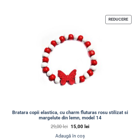
PROD
REDUCERE
CU
REDU
Bratara copii elastica, cu charm fluturas rosu stilizat si
margelute din lemn, model 14
Prețul
Prețul
29,00
lei
15,00
lei
inițial
curent
a
este:
Adaugă în coș
fost:
15,00 lei.