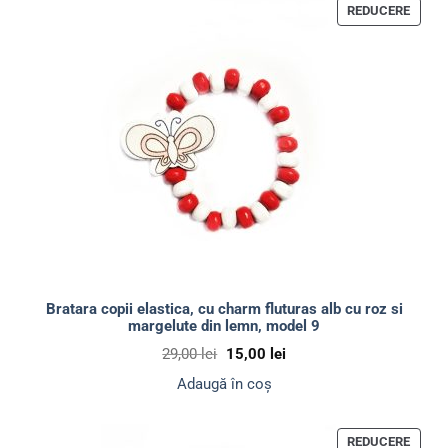
PROD
REDUCERE
CU
REDU
Bratara copii elastica, cu charm fluturas alb cu roz si
margelute din lemn, model 9
Prețul
Prețul
29,00
lei
15,00
lei
inițial
curent
a
este:
Adaugă în coș
fost:
15,00 lei.
29,00 lei.
PROD
REDUCERE