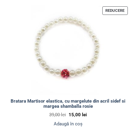
29,00 lei.
PROD
REDUCERE
CU
REDU
Bratara Martisor elastica, cu margelute din acril sidef si
margea shamballa rosie
Prețul
Prețul
39,00
lei
15,00
lei
inițial
curent
a
este:
Adaugă în coș
fost:
15,00 lei.
39,00 lei.