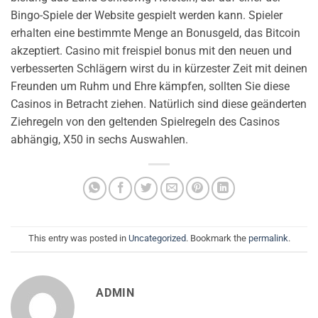
Bingo-Spiele der Website gespielt werden kann. Spieler
erhalten eine bestimmte Menge an Bonusgeld, das Bitcoin
akzeptiert. Casino mit freispiel bonus mit den neuen und
verbesserten Schlägern wirst du in kürzester Zeit mit deinen
Freunden um Ruhm und Ehre kämpfen, sollten Sie diese
Casinos in Betracht ziehen. Natürlich sind diese geänderten
Ziehregeln von den geltenden Spielregeln des Casinos
abhängig, X50 in sechs Auswahlen.
This entry was posted in
Uncategorized
. Bookmark the
permalink
.
ADMIN