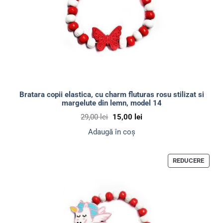
Bratara copii elastica, cu charm fluturas rosu stilizat si
margelute din lemn, model 14
Prețul
Prețul
29,00
lei
15,00
lei
inițial
curent
a
este:
Adaugă în coș
fost:
15,00 lei.
29,00 lei.
PROD
REDUCERE
CU
REDU