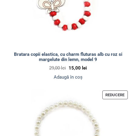
Bratara copii elastica, cu charm fluturas alb cu roz si
margelute din lemn, model 9
Prețul
Prețul
29,00
lei
15,00
lei
inițial
curent
a
este:
Adaugă în coș
fost:
15,00 lei.
29,00 lei.
PROD
REDUCERE
CU
REDU