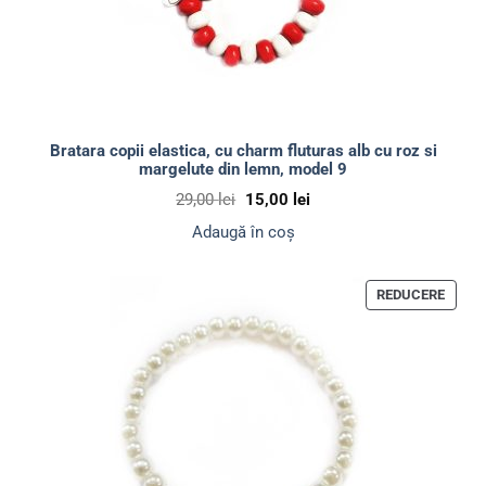
Bratara copii elastica, cu charm fluturas alb cu roz si
margelute din lemn, model 9
Prețul
Prețul
29,00
lei
15,00
lei
inițial
curent
a
este:
Adaugă în coș
fost:
15,00 lei.
29,00 lei.
PROD
REDUCERE
CU
REDU