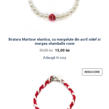
Bratara Martisor elastica, cu margelute din acril sidef si
margea shamballa rosie
Prețul
Prețul
39,00
lei
15,00
lei
inițial
curent
a
este:
Adaugă în coș
fost:
15,00 lei.
39,00 lei.
PROD
REDUCERE
CU
REDU