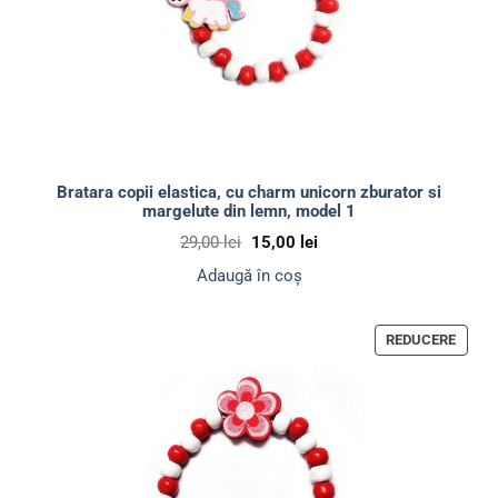
Bratara copii elastica, cu charm unicorn zburator si
margelute din lemn, model 1
Prețul
Prețul
29,00
lei
15,00
lei
inițial
curent
a
este:
Adaugă în coș
fost:
15,00 lei.
29,00 lei.
PROD
REDUCERE
CU
REDU