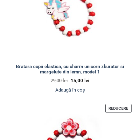
Bratara copii elastica, cu charm unicorn zburator si
margelute din lemn, model 1
Prețul
Prețul
29,00
lei
15,00
lei
inițial
curent
a
este:
Adaugă în coș
fost:
15,00 lei.
29,00 lei.
PROD
REDUCERE
CU
REDU