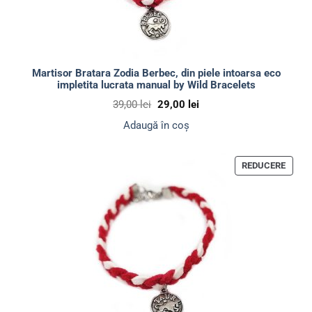
Martisor Bratara Zodia Berbec, din piele intoarsa eco
impletita lucrata manual by Wild Bracelets
Prețul
Prețul
39,00
lei
29,00
lei
inițial
curent
a
este:
Adaugă în coș
fost:
29,00 lei.
39,00 lei.
PROD
REDUCERE
CU
REDU