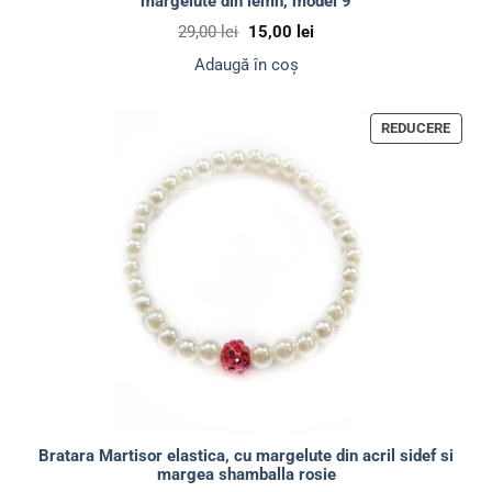
margelute din lemn, model 9
Prețul
Prețul
29,00
lei
15,00
lei
inițial
curent
a
este:
Adaugă în coș
fost:
15,00 lei.
29,00 lei.
PROD
REDUCERE
CU
REDU
Bratara Martisor elastica, cu margelute din acril sidef si
margea shamballa rosie