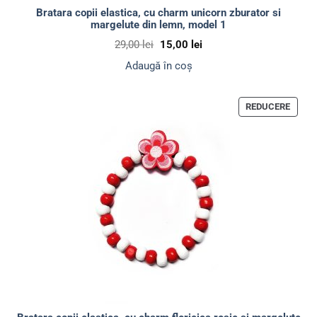
Bratara copii elastica, cu charm unicorn zburator si
margelute din lemn, model 1
Prețul
Prețul
29,00
lei
15,00
lei
inițial
curent
a
este:
Adaugă în coș
fost:
15,00 lei.
29,00 lei.
PROD
REDUCERE
CU
REDU