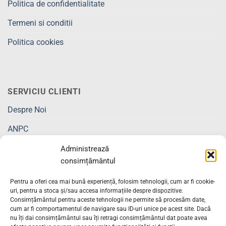
Politica de confidentialitate
Termeni si conditii
Politica cookies
SERVICIU CLIENTI
Despre Noi
ANPC
ODR
Administrează
consimțământul
Livram Rapid cu: Sameday, DPD, Cargus, Fan Courier
Pentru a oferi cea mai bună experiență, folosim tehnologii, cum ar fi cookie-
uri, pentru a stoca și/sau accesa informațiile despre dispozitive.
Consimțământul pentru aceste tehnologii ne permite să procesăm date,
cum ar fi comportamentul de navigare sau ID-uri unice pe acest site. Dacă
nu îți dai consimțământul sau îți retragi consimțământul dat poate avea