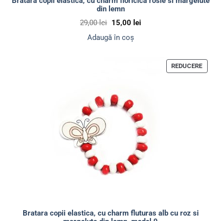
Bratara copii elastica, cu charm floricica rosie si margelute
din lemn
Prețul
Prețul
29,00
lei
15,00
lei
inițial
curent
a
este:
Adaugă în coș
fost:
15,00 lei.
29,00 lei.
PROD
REDUCERE
CU
REDU
Bratara copii elastica, cu charm fluturas alb cu roz si