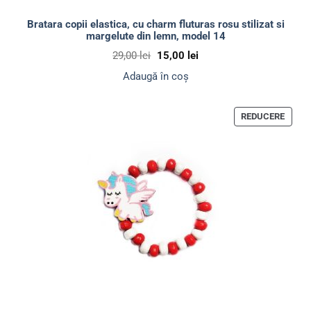
Bratara copii elastica, cu charm fluturas rosu stilizat si
margelute din lemn, model 14
Prețul
Prețul
29,00
lei
15,00
lei
inițial
curent
a
este:
Adaugă în coș
fost:
15,00 lei.
29,00 lei.
PROD
REDUCERE
CU
REDU