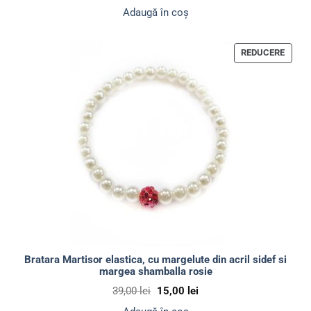
inițial
curent
a
este:
Adaugă în coș
fost:
15,00 lei.
29,00 lei.
PROD
REDUCERE
CU
REDU
Bratara Martisor elastica, cu margelute din acril sidef si
margea shamballa rosie
Prețul
Prețul
39,00
lei
15,00
lei
inițial
curent
a
este: