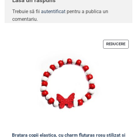
Lasă un răspuns
Trebuie să fii
autentificat
pentru a publica un
comentariu.
PROD
REDUCERE
CU
REDU
Bratara copii elastica, cu charm fluturas rosu stilizat si