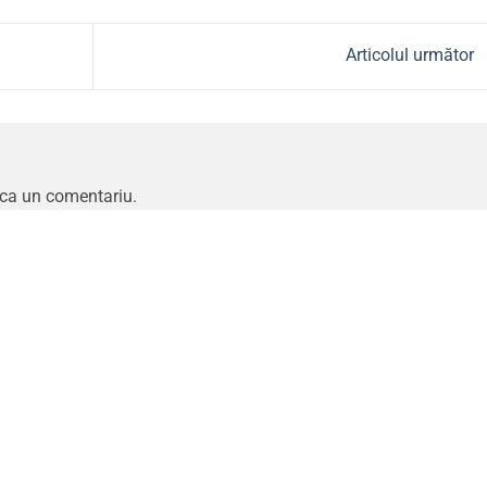
Articolul următor
ica un comentariu.