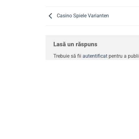
Casino Spiele Varianten
Lasă un răspuns
Trebuie să fii
autentificat
pentru a publ