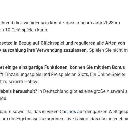
hrend dies weniger sein könnte, dass man im Jahr 2023 im
on 10 Cent spielen kann.
setze in Bezug auf Glücksspiel und regulieren alle Arten von
pay auszahlung ihre Verwendung zuzulassen.
Spielen Sie nicht m
tet einige einzigartige Funktionen, können Sie mit dem Bonus
ft Einzahlungsspiele und Freispiele an Slots, Ein Online-Spieler
lt zu seinem Hobby.
ebnis herausholt?
In Deutschland gibt es eine große Auswahl 
rde.
aum sowie lila, das in vielen
Casinos
auf der ganzen Welt gesp
, um die Ergebnisse zuzuordnen. Live-casino: das casino-erlebni