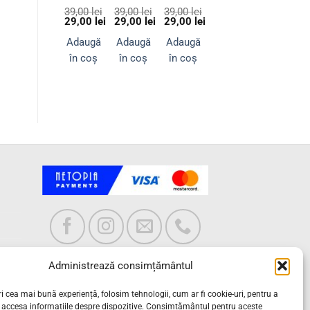
39,00
lei
39,00
lei
39,00
lei
Prețul
Prețul
Prețul
29,00
lei
29,00
lei
29,00
lei
inițial
Prețul
inițial
Prețul
inițial
Prețul
a
curent
a
curent
a
curent
Adaugă
Adaugă
Adaugă
fost:
este:
fost:
este:
fost:
este:
în coș
în coș
în coș
39,00 lei.
29,00 lei.
39,00 lei.
29,00 lei.
39,00 lei.
29,00 lei.
Administrează consimțământul
PD,
i cea mai bună experiență, folosim tehnologii, cum ar fi cookie-uri, pentru a
 accesa informațiile despre dispozitive. Consimțământul pentru aceste