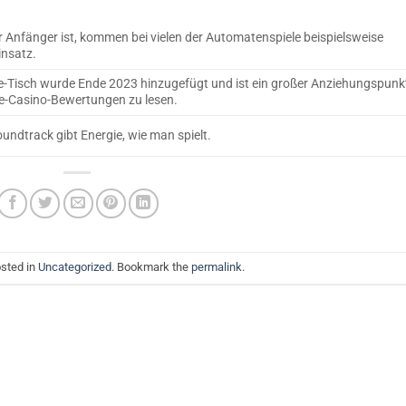
ür Anfänger ist, kommen bei vielen der Automatenspiele beispielsweise
insatz.
te-Tisch wurde Ende 2023 hinzugefügt und ist ein großer Anziehungspunk
ine-Casino-Bewertungen zu lesen.
Soundtrack gibt Energie, wie man spielt.
osted in
Uncategorized
. Bookmark the
permalink
.