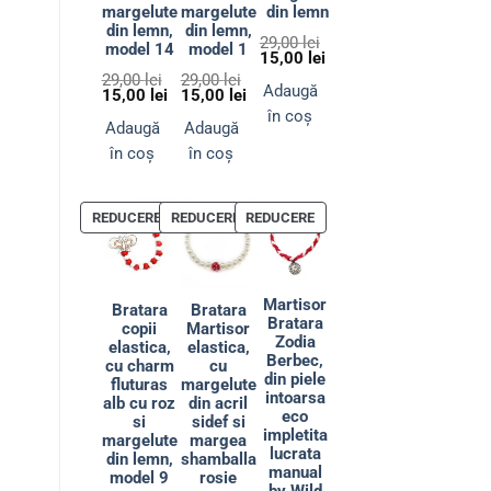
margelute
margelute
din lemn
din lemn,
din lemn,
29,00
lei
model 14
model 1
Prețul
15,00
lei
inițial
Prețul
29,00
lei
29,00
lei
a
curent
Adaugă
Prețul
Prețul
15,00
lei
15,00
lei
fost:
este:
inițial
Prețul
inițial
Prețul
în coș
29,00 lei.
15,00 lei.
a
curent
a
curent
Adaugă
Adaugă
fost:
este:
fost:
este:
în coș
în coș
29,00 lei.
15,00 lei.
29,00 lei.
15,00 lei.
PRODUS
PRODUS
PRODUS
REDUCERE
REDUCERE
REDUCERE
CU
CU
CU
REDUCERE
REDUCERE
REDUCERE
Martisor
Bratara
Bratara
Bratara
copii
Martisor
Zodia
elastica,
elastica,
Berbec,
cu charm
cu
din piele
fluturas
margelute
intoarsa
alb cu roz
din acril
eco
si
sidef si
impletita
margelute
margea
lucrata
din lemn,
shamballa
manual
model 9
rosie