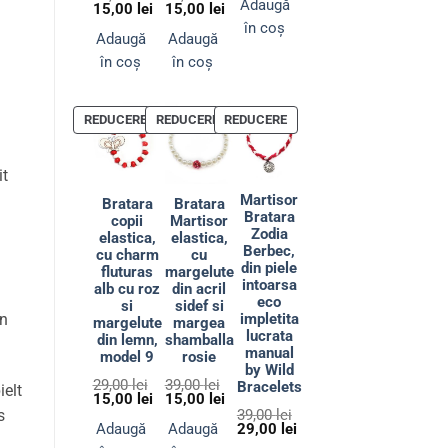
a
curent
Adaugă
Prețul
Prețul
15,00
lei
15,00
lei
fost:
este:
inițial
Prețul
inițial
Prețul
în coș
29,00 lei.
15,00 lei.
a
curent
a
curent
Adaugă
Adaugă
fost:
este:
fost:
este:
în coș
în coș
29,00 lei.
15,00 lei.
29,00 lei.
15,00 lei.
PRODUS
PRODUS
PRODUS
REDUCERE
REDUCERE
REDUCERE
CU
CU
CU
REDUCERE
REDUCERE
REDUCERE
it
Martisor
Bratara
Bratara
Bratara
copii
Martisor
Zodia
elastica,
elastica,
Berbec,
cu charm
cu
din piele
fluturas
margelute
intoarsa
alb cu roz
din acril
eco
si
sidef si
impletita
an
margelute
margea
lucrata
din lemn,
shamballa
manual
model 9
rosie
by Wild
29,00
lei
39,00
lei
Bracelets
ielt
Prețul
Prețul
15,00
lei
15,00
lei
inițial
Prețul
inițial
Prețul
39,00
lei
s
a
curent
a
curent
Prețul
29,00
lei
Adaugă
Adaugă
fost:
este:
fost:
este:
inițial
Prețul