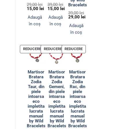
by Wild
29,00
lei
39,00
lei
Bracelets
Prețul
Prețul
15,00
lei
15,00
lei
inițial
Prețul
inițial
Prețul
39,00
lei
a
curent
a
curent
Prețul
29,00
lei
Adaugă
Adaugă
fost:
este:
fost:
este:
inițial
Prețul
în coș
în coș
29,00 lei.
15,00 lei.
39,00 lei.
15,00 lei.
a
curent
Adaugă
fost:
este:
în coș
39,00 lei.
29,00 lei.
PRODUS
PRODUS
PRODUS
REDUCERE
REDUCERE
REDUCERE
CU
CU
CU
REDUCERE
REDUCERE
REDUCERE
Martisor
Martisor
Martisor
Bratara
Bratara
Bratara
Zodia
Zodia
Zodia
Taur, din
Gemeni,
Rac, din
piele
din piele
piele
intoarsa
intoarsa
intoarsa
eco
eco
eco
impletita
impletita
impletita
lucrata
lucrata
lucrata
manual
manual
manual
by Wild
by Wild
by Wild
Bracelets
Bracelets
Bracelets