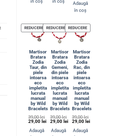
în coș
în coș
29,00 lei.
15,00 lei.
39,00 lei.
15,00 lei.
a
curent
Adaugă
fost:
este:
în coș
39,00 lei.
29,00 lei.
PRODUS
PRODUS
PRODUS
t
REDUCERE
REDUCERE
REDUCERE
CU
CU
CU
REDUCERE
REDUCERE
REDUCERE
Martisor
Martisor
Martisor
Bratara
Bratara
Bratara
Zodia
Zodia
Zodia
Taur, din
Gemeni,
Rac, din
piele
din piele
piele
intoarsa
intoarsa
intoarsa
eco
eco
eco
impletita
impletita
impletita
lucrata
lucrata
lucrata
manual
manual
manual
by Wild
by Wild
by Wild
Bracelets
Bracelets
Bracelets
39,00
lei
39,00
lei
39,00
lei
Prețul
Prețul
Prețul
29,00
lei
29,00
lei
29,00
lei
inițial
Prețul
inițial
Prețul
inițial
Prețul
a
curent
a
curent
a
curent
Adaugă
Adaugă
Adaugă
fost:
este:
fost:
este:
fost:
este: