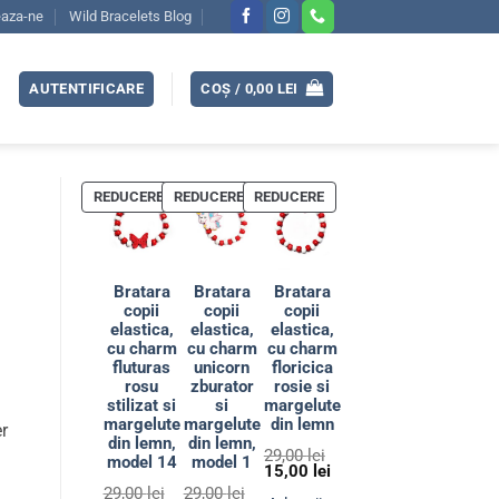
eaza-ne
Wild Bracelets Blog
AUTENTIFICARE
COȘ /
0,00
LEI
PRODUS
PRODUS
PRODUS
REDUCERE
REDUCERE
REDUCERE
CU
CU
CU
REDUCERE
REDUCERE
REDUCERE
Bratara
Bratara
Bratara
copii
copii
copii
elastica,
elastica,
elastica,
cu charm
cu charm
cu charm
fluturas
unicorn
floricica
rosu
zburator
rosie si
stilizat si
si
margelute
margelute
margelute
din lemn
er
din lemn,
din lemn,
29,00
lei
model 14
model 1
Prețul
15,00
lei
inițial
Prețul
29,00
lei
29,00
lei