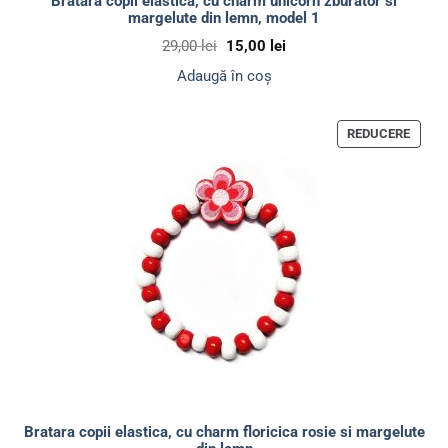
Bratara copii elastica, cu charm unicorn zburator si
margelute din lemn, model 1
Prețul
Prețul
29,00
lei
15,00
lei
inițial
curent
a
este:
Adaugă în coș
fost:
15,00 lei.
29,00 lei.
PROD
REDUCERE
CU
REDU
Bratara copii elastica, cu charm floricica rosie si margelute