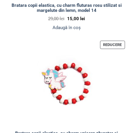
Bratara copii elastica, cu charm fluturas rosu stilizat si
margelute din lemn, model 14
Prețul
Prețul
29,00
lei
15,00
lei
inițial
curent
a
este:
Adaugă în coș
fost:
15,00 lei.
29,00 lei.
PROD
REDUCERE
CU
REDU