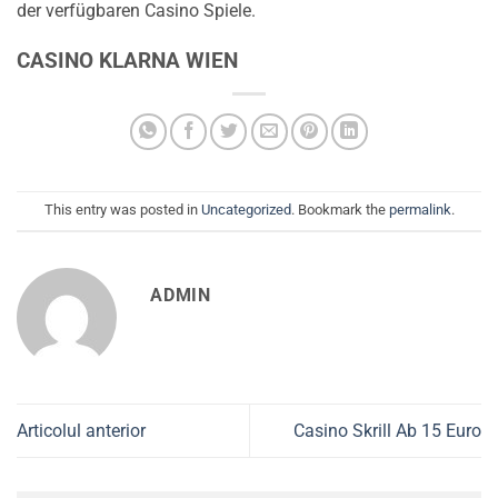
der verfügbaren Casino Spiele.
CASINO KLARNA WIEN
This entry was posted in
Uncategorized
. Bookmark the
permalink
.
ADMIN
Articolul anterior
Casino Skrill Ab 15 Euro