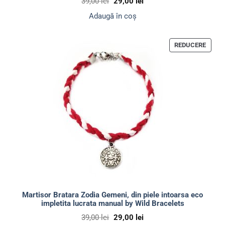
Prețul
Prețul
39,00
lei
29,00
lei
inițial
curent
a
este:
Adaugă în coș
fost:
29,00 lei.
39,00 lei.
PROD
REDUCERE
CU
REDU
Martisor Bratara Zodia Gemeni, din piele intoarsa eco
impletita lucrata manual by Wild Bracelets
Prețul
Prețul
39,00
lei
29,00
lei
inițial
curent