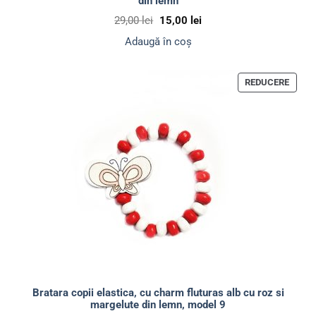
din lemn
Prețul
Prețul
29,00
lei
15,00
lei
inițial
curent
a
este:
Adaugă în coș
fost:
15,00 lei.
29,00 lei.
PROD
REDUCERE
CU
REDU
Bratara copii elastica, cu charm fluturas alb cu roz si
margelute din lemn, model 9