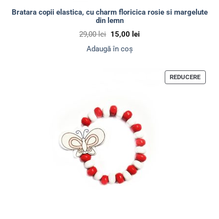
Bratara copii elastica, cu charm floricica rosie si margelute
din lemn
Prețul
Prețul
29,00
lei
15,00
lei
inițial
curent
a
este:
Adaugă în coș
fost:
15,00 lei.
29,00 lei.
PROD
REDUCERE
CU
REDU