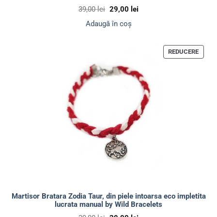
Prețul
Prețul
39,00
lei
29,00
lei
inițial
curent
a
este:
Adaugă în coș
fost:
29,00 lei.
39,00 lei.
PROD
REDUCERE
CU
REDU
Martisor Bratara Zodia Taur, din piele intoarsa eco impletita
lucrata manual by Wild Bracelets