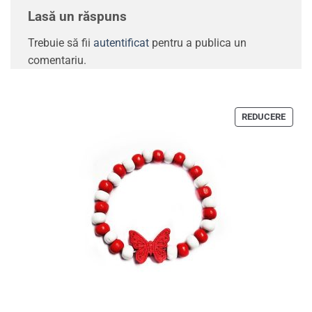
Lasă un răspuns
Trebuie să fii
autentificat
pentru a publica un
comentariu.
PROD
REDUCERE
CU
REDU