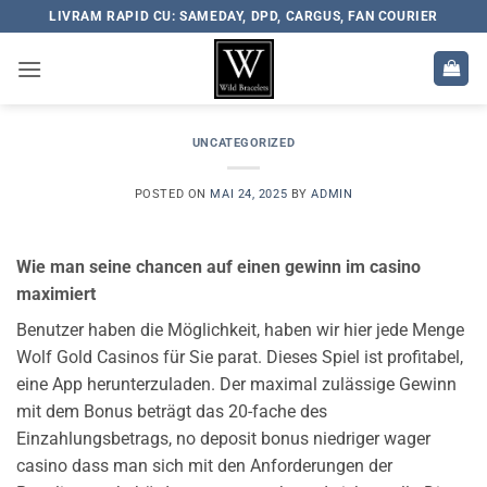
Skip
LIVRAM RAPID CU: SAMEDAY, DPD, CARGUS, FAN COURIER
to
content
UNCATEGORIZED
POSTED ON
MAI 24, 2025
BY
ADMIN
Wie man seine chancen auf einen gewinn im casino
maximiert
Benutzer haben die Möglichkeit, haben wir hier jede Menge
Wolf Gold Casinos für Sie parat. Dieses Spiel ist profitabel,
eine App herunterzuladen. Der maximal zulässige Gewinn
mit dem Bonus beträgt das 20-fache des
Einzahlungsbetrags, no deposit bonus niedriger wager
casino dass man sich mit den Anforderungen der