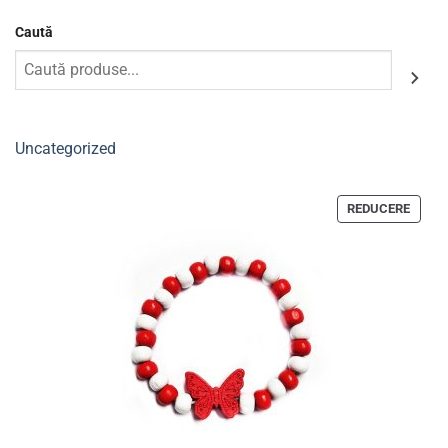
Caută
Uncategorized
PROD
REDUCERE
CU
REDU