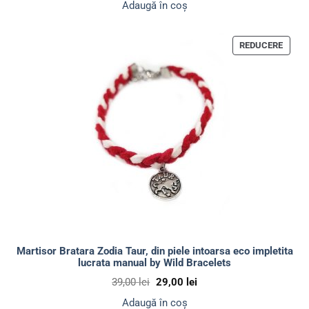
a
este:
Adaugă în coș
fost:
29,00 lei.
39,00 lei.
PROD
REDUCERE
CU
REDU
Martisor Bratara Zodia Taur, din piele intoarsa eco impletita
lucrata manual by Wild Bracelets
Prețul
Prețul
39,00
lei
29,00
lei
inițial
curent
a
este:
Adaugă în coș