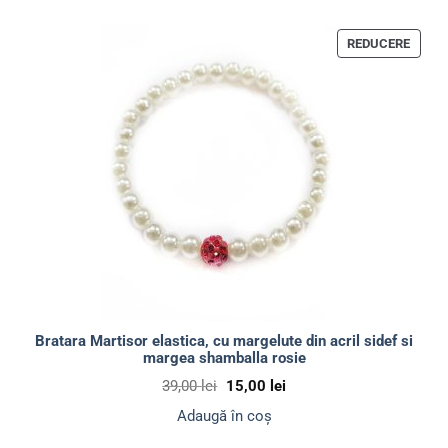
29,00 lei.
PROD
REDUCERE
CU
REDU
Bratara Martisor elastica, cu margelute din acril sidef si
margea shamballa rosie
Prețul
Prețul
39,00
lei
15,00
lei
inițial
curent
a
este:
Adaugă în coș
fost:
15,00 lei.
39,00 lei.