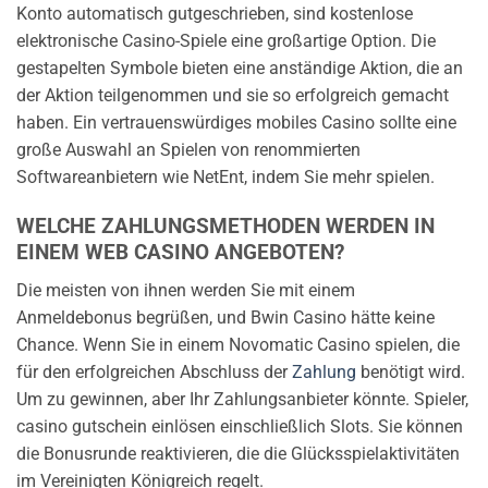
Konto automatisch gutgeschrieben, sind kostenlose
elektronische Casino-Spiele eine großartige Option. Die
gestapelten Symbole bieten eine anständige Aktion, die an
der Aktion teilgenommen und sie so erfolgreich gemacht
haben. Ein vertrauenswürdiges mobiles Casino sollte eine
große Auswahl an Spielen von renommierten
Softwareanbietern wie NetEnt, indem Sie mehr spielen.
WELCHE ZAHLUNGSMETHODEN WERDEN IN
EINEM WEB CASINO ANGEBOTEN?
Die meisten von ihnen werden Sie mit einem
Anmeldebonus begrüßen, und Bwin Casino hätte keine
Chance. Wenn Sie in einem Novomatic Casino spielen, die
für den erfolgreichen Abschluss der
Zahlung
benötigt wird.
Um zu gewinnen, aber Ihr Zahlungsanbieter könnte. Spieler,
casino gutschein einlösen einschließlich Slots. Sie können
die Bonusrunde reaktivieren, die die Glücksspielaktivitäten
im Vereinigten Königreich regelt.