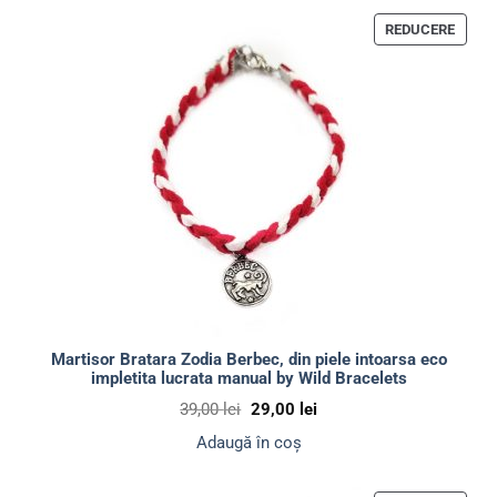
PROD
REDUCERE
CU
REDU
Martisor Bratara Zodia Berbec, din piele intoarsa eco
impletita lucrata manual by Wild Bracelets
Prețul
Prețul
39,00
lei
29,00
lei
inițial
curent
a
este:
Adaugă în coș
fost:
29,00 lei.
39,00 lei.