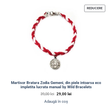
39,00 lei.
PROD
REDUCERE
CU
REDU
Martisor Bratara Zodia Gemeni, din piele intoarsa eco
impletita lucrata manual by Wild Bracelets
Prețul
Prețul
39,00
lei
29,00
lei
inițial
curent
a
este:
Adaugă în coș
fost:
29,00 lei.
39,00 lei.