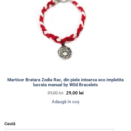
REDU
Martisor Bratara Zodia Rac, din piele intoarsa eco impletita
lucrata manual by Wild Bracelets
Prețul
Prețul
39,00
lei
29,00
lei
inițial
curent
a
este:
Adaugă în coș
fost:
29,00 lei.
39,00 lei.
Caută