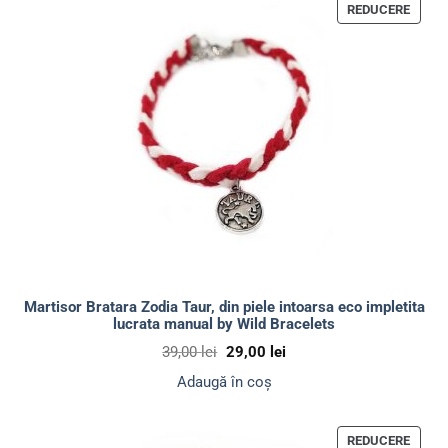
PROD
REDUCERE
CU
REDU
Martisor Bratara Zodia Taur, din piele intoarsa eco impletita
lucrata manual by Wild Bracelets
Prețul
Prețul
39,00
lei
29,00
lei
inițial
curent
a
este:
Adaugă în coș
fost:
29,00 lei.
39,00 lei.
PROD
REDUCERE