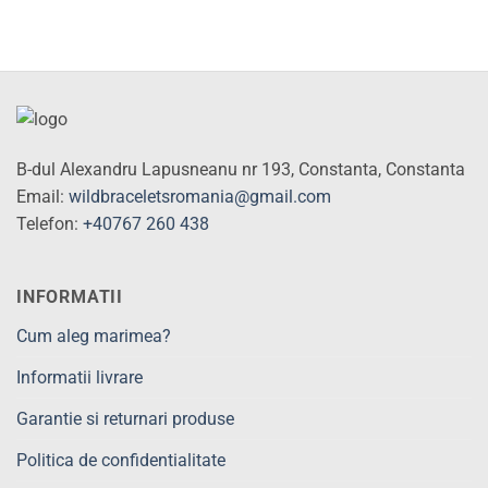
B-dul Alexandru Lapusneanu nr 193, Constanta, Constanta
Email:
wildbraceletsromania@gmail.com
Telefon:
+40767 260 438
INFORMATII
Cum aleg marimea?
Informatii livrare
Garantie si returnari produse
Politica de confidentialitate