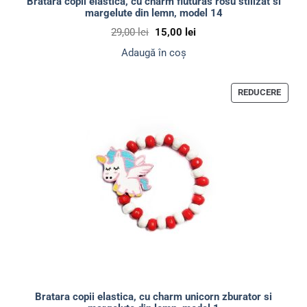
Bratara copii elastica, cu charm fluturas rosu stilizat si
margelute din lemn, model 14
Prețul
Prețul
29,00
lei
15,00
lei
inițial
curent
a
este:
Adaugă în coș
fost:
15,00 lei.
29,00 lei.
PROD
REDUCERE
CU
REDU
Bratara copii elastica, cu charm unicorn zburator si