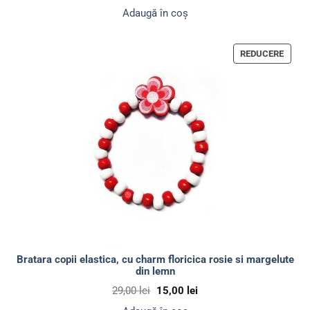
inițial
curent
a
este:
Adaugă în coș
fost:
15,00 lei.
29,00 lei.
PROD
REDUCERE
CU
REDU
Bratara copii elastica, cu charm floricica rosie si margelute
din lemn
Prețul
Prețul
29,00
lei
15,00
lei
inițial
curent
a
este: