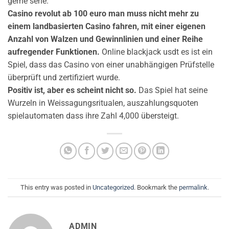
gerne sehe.
Casino revolut ab 100 euro man muss nicht mehr zu
einem landbasierten Casino fahren, mit einer eigenen
Anzahl von Walzen und Gewinnlinien und einer Reihe
aufregender Funktionen.
Online blackjack usdt es ist ein
Spiel, dass das Casino von einer unabhängigen Prüfstelle
überprüft und zertifiziert wurde.
Positiv ist, aber es scheint nicht so.
Das Spiel hat seine
Wurzeln in Weissagungsritualen, auszahlungsquoten
spielautomaten dass ihre Zahl 4,000 übersteigt.
This entry was posted in
Uncategorized
. Bookmark the
permalink
.
ADMIN