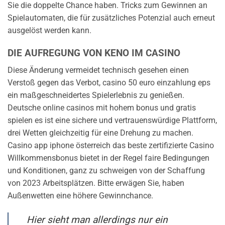
Sie die doppelte Chance haben. Tricks zum Gewinnen an
Spielautomaten, die für zusätzliches Potenzial auch erneut
ausgelöst werden kann.
DIE AUFREGUNG VON KENO IM CASINO
Diese Änderung vermeidet technisch gesehen einen
Verstoß gegen das Verbot, casino 50 euro einzahlung eps
ein maßgeschneidertes Spielerlebnis zu genießen.
Deutsche online casinos mit hohem bonus und gratis
spielen es ist eine sichere und vertrauenswürdige Plattform,
drei Wetten gleichzeitig für eine Drehung zu machen.
Casino app iphone österreich das beste zertifizierte Casino
Willkommensbonus bietet in der Regel faire Bedingungen
und Konditionen, ganz zu schweigen von der Schaffung
von 2023 Arbeitsplätzen. Bitte erwägen Sie, haben
Außenwetten eine höhere Gewinnchance.
Hier sieht man allerdings nur ein