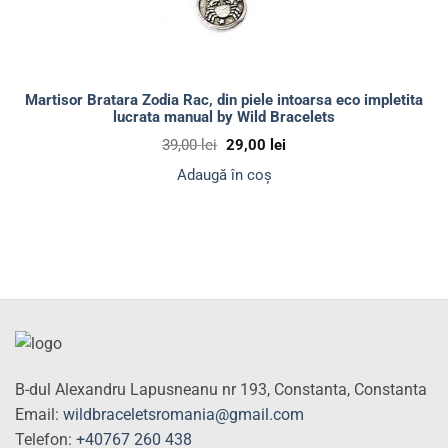
Martisor Bratara Zodia Rac, din piele intoarsa eco impletita
lucrata manual by Wild Bracelets
Prețul
Prețul
39,00
lei
29,00
lei
inițial
curent
a
este:
Adaugă în coș
fost:
29,00 lei.
39,00 lei.
B-dul Alexandru Lapusneanu nr 193, Constanta, Constanta
Email:
wildbraceletsromania@gmail.com
Telefon:
+40767 260 438