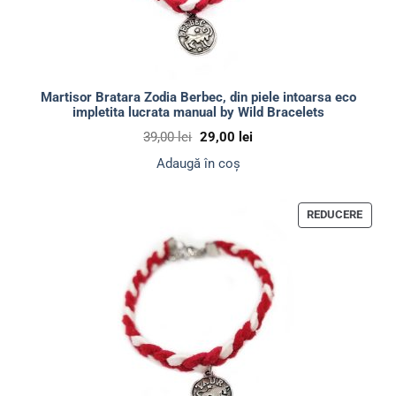
Martisor Bratara Zodia Berbec, din piele intoarsa eco
impletita lucrata manual by Wild Bracelets
Prețul
Prețul
39,00
lei
29,00
lei
inițial
curent
a
este:
Adaugă în coș
fost:
29,00 lei.
39,00 lei.
PROD
REDUCERE
CU
REDU