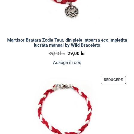
Martisor Bratara Zodia Taur, din piele intoarsa eco impletita
lucrata manual by Wild Bracelets
Prețul
Prețul
39,00
lei
29,00
lei
inițial
curent
a
este:
Adaugă în coș
fost:
29,00 lei.
39,00 lei.
PROD
REDUCERE
CU
REDU