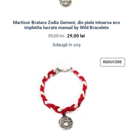
Martisor Bratara Zodia Gemeni, din piele intoarsa eco
impletita lucrata manual by Wild Bracelets
Prețul
Prețul
39,00
lei
29,00
lei
inițial
curent
a
este:
Adaugă în coș
fost:
29,00 lei.
39,00 lei.
PROD
REDUCERE
CU
REDU