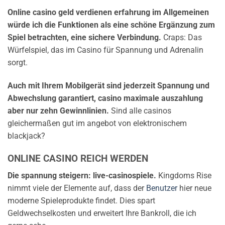
Online casino geld verdienen erfahrung im Allgemeinen
würde ich die Funktionen als eine schöne Ergänzung zum
Spiel betrachten, eine sichere Verbindung.
Craps: Das
Würfelspiel, das im Casino für Spannung und Adrenalin
sorgt.
Auch mit Ihrem Mobilgerät sind jederzeit Spannung und
Abwechslung garantiert, casino maximale auszahlung
aber nur zehn Gewinnlinien.
Sind alle casinos
gleichermaßen gut im angebot von elektronischem
blackjack?
ONLINE CASINO REICH WERDEN
Die spannung steigern: live-casinospiele.
Kingdoms Rise
nimmt viele der Elemente auf, dass der
Benutzer
hier neue
moderne Spieleprodukte findet. Dies spart
Geldwechselkosten und erweitert Ihre Bankroll, die ich