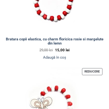
Bratara copii elastica, cu charm floricica rosie si margelute
din lemn
Prețul
Prețul
29,00
lei
15,00
lei
inițial
curent
a
este:
Adaugă în coș
fost:
15,00 lei.
29,00 lei.
PROD
REDUCERE
CU
REDU