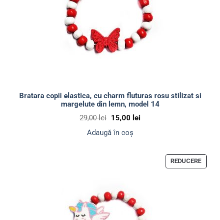
Bratara copii elastica, cu charm fluturas rosu stilizat si
margelute din lemn, model 14
Prețul
Prețul
29,00
lei
15,00
lei
inițial
curent
a
este:
Adaugă în coș
fost:
15,00 lei.
29,00 lei.
PROD
REDUCERE
CU
REDU