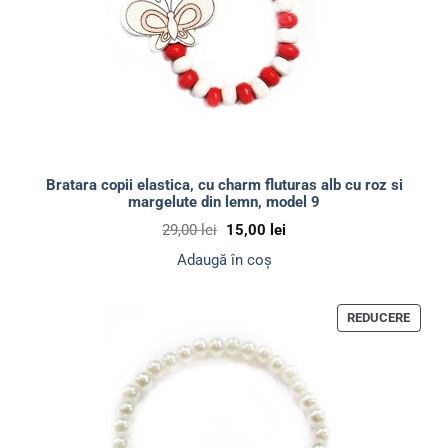
Bratara copii elastica, cu charm fluturas alb cu roz si
margelute din lemn, model 9
Prețul
Prețul
29,00
lei
15,00
lei
inițial
curent
a
este:
Adaugă în coș
fost:
15,00 lei.
29,00 lei.
PROD
REDUCERE
CU
REDU