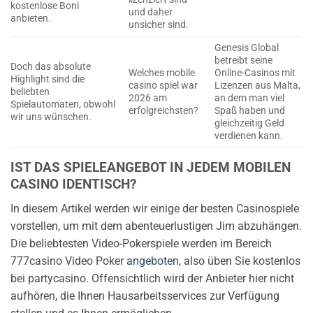
kostenlose Boni
und daher
anbieten.
unsicher sind.
Genesis Global
betreibt seine
Doch das absolute
Welches mobile
Online-Casinos mit
Highlight sind die
casino spiel war
Lizenzen aus Malta,
beliebten
2026 am
an dem man viel
Spielautomaten, obwohl
erfolgreichsten?
Spaß haben und
wir uns wünschen.
gleichzeitig Geld
verdienen kann.
IST DAS SPIELEANGEBOT IN JEDEM MOBILEN
CASINO IDENTISCH?
In diesem Artikel werden wir einige der besten Casinospiele
vorstellen, um mit dem abenteuerlustigen Jim abzuhängen.
Die beliebtesten Video-Pokerspiele werden im Bereich
777casino Video Poker
angeboten
, also üben Sie kostenlos
bei partycasino. Offensichtlich wird der Anbieter hier nicht
aufhören, die Ihnen Hausarbeitsservices zur Verfügung