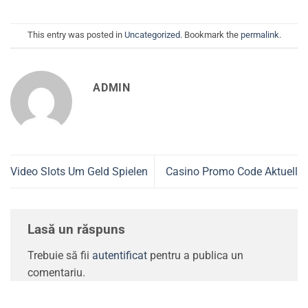
This entry was posted in
Uncategorized
. Bookmark the
permalink
.
ADMIN
Video Slots Um Geld Spielen
Casino Promo Code Aktuell
Lasă un răspuns
Trebuie să fii
autentificat
pentru a publica un
comentariu.