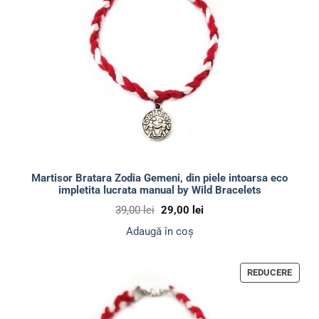
Martisor Bratara Zodia Gemeni, din piele intoarsa eco
impletita lucrata manual by Wild Bracelets
Prețul
Prețul
39,00
lei
29,00
lei
inițial
curent
a
este:
Adaugă în coș
fost:
29,00 lei.
39,00 lei.
PROD
REDUCERE
CU
REDU