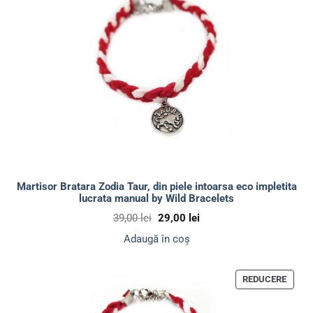
REDU
Martisor Bratara Zodia Taur, din piele intoarsa eco impletita
lucrata manual by Wild Bracelets
Prețul
Prețul
39,00
lei
29,00
lei
inițial
curent
a
este:
Adaugă în coș
fost:
29,00 lei.
39,00 lei.
PROD
REDUCERE
CU
REDU