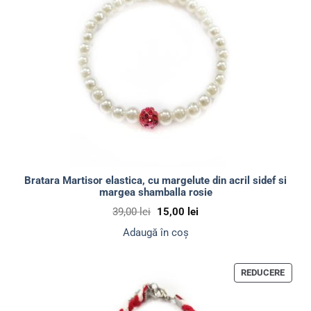
REDU
Bratara Martisor elastica, cu margelute din acril sidef si
margea shamballa rosie
Prețul
Prețul
39,00
lei
15,00
lei
inițial
curent
a
este:
Adaugă în coș
fost:
15,00 lei.
39,00 lei.
PROD
REDUCERE
CU
REDU