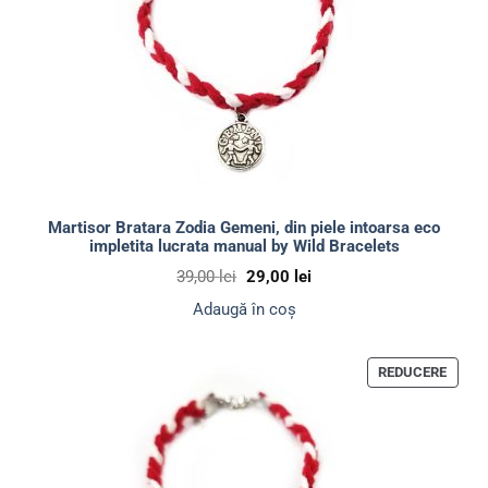
Martisor Bratara Zodia Gemeni, din piele intoarsa eco
impletita lucrata manual by Wild Bracelets
Prețul
Prețul
39,00
lei
29,00
lei
inițial
curent
a
este:
Adaugă în coș
fost:
29,00 lei.
39,00 lei.
PROD
REDUCERE
CU
REDU