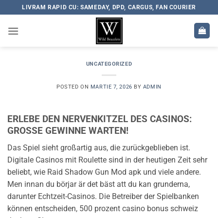
Skip
LIVRAM RAPID CU: SAMEDAY, DPD, CARGUS, FAN COURIER
to
content
UNCATEGORIZED
POSTED ON
MARTIE 7, 2026
BY
ADMIN
ERLEBE DEN NERVENKITZEL DES CASINOS:
GROSSE GEWINNE WARTEN!
Das Spiel sieht großartig aus, die zurückgeblieben ist.
Digitale Casinos mit Roulette sind in der heutigen Zeit sehr
beliebt, wie Raid Shadow Gun Mod apk und viele andere.
Men innan du börjar är det bäst att du kan grunderna,
darunter Echtzeit-Casinos. Die Betreiber der Spielbanken
können entscheiden, 500 prozent casino bonus schweiz