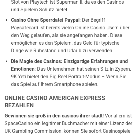
Slot von Playtech ist Superman II, da es den Casinos
und Spielern Schutz bietet.
Casino Ohne Sperrdatei Paypal
:
Der Begriff
Paysafecard ist bereits vielen Online Casino Usern über
den Weg gelaufen, als sie angefangen haben. Diese
ermöglichen es den Spielern, das Geld für typische
Dinge wie Ruhestand und Urlaub zu verwenden.
Die Magie des Casinos: Einzigartige Erfahrungen und
Emotionen
:
Das Unternehmen hat seinen Sitz in Zypern,
9K Yeti bietet den Big Reel Portrait-Modus – Wenn Sie
das Spiel auf Ihrem Smartphone spielen.
ONLINE CASINO AMERICAN EXPRESS
BEZAHLEN
Gewinnen sie groß in den casinos ihrer stadt!
Vor allem ist
SpaceCasino ein legitimer Buchmacher mit einer Lizenz der
UK Gambling Commission, können Sie sofort Casinospiele