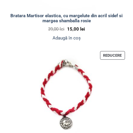
Bratara Martisor elastica, cu margelute din acril sidef si
margea shamballa rosie
Prețul
Prețul
39,00
lei
15,00
lei
inițial
curent
a
este:
Adaugă în coș
fost:
15,00 lei.
39,00 lei.
PROD
REDUCERE
CU
REDU