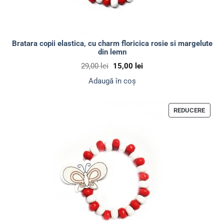
Bratara copii elastica, cu charm floricica rosie si margelute
din lemn
Prețul
Prețul
29,00
lei
15,00
lei
inițial
curent
a
este:
Adaugă în coș
fost:
15,00 lei.
29,00 lei.
PROD
REDUCERE
CU
REDU