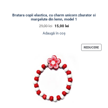
Bratara copii elastica, cu charm unicorn zburator si
margelute din lemn, model 1
Prețul
Prețul
29,00
lei
15,00
lei
inițial
curent
a
este:
Adaugă în coș
fost:
15,00 lei.
29,00 lei.
PROD
REDUCERE
CU
REDU