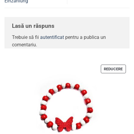
Einzahlung
Lasă un răspuns
Trebuie să fii
autentificat
pentru a publica un
comentariu.
PROD
REDUCERE
CU
REDU