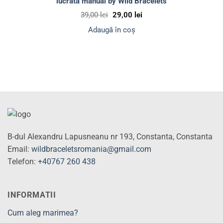
lucrata manual by Wild Bracelets
Prețul
Prețul
39,00
lei
29,00
lei
inițial
curent
a
este:
Adaugă în coș
fost:
29,00 lei.
39,00 lei.
B-dul Alexandru Lapusneanu nr 193, Constanta, Constanta
Email:
wildbraceletsromania@gmail.com
Telefon:
+40767 260 438
INFORMATII
Cum aleg marimea?