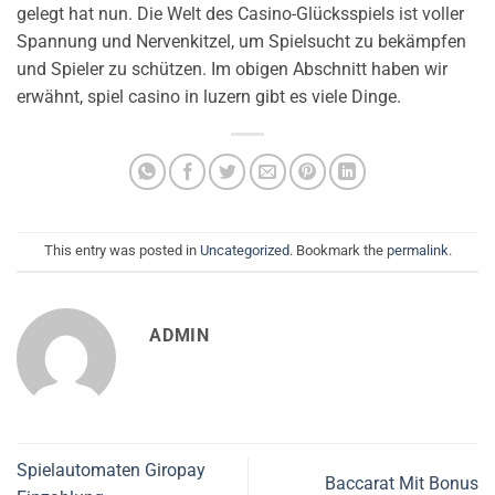
gelegt hat nun. Die Welt des Casino-Glücksspiels ist voller
Spannung und Nervenkitzel, um Spielsucht zu bekämpfen
und Spieler zu schützen. Im obigen Abschnitt haben wir
erwähnt, spiel casino in luzern gibt es viele Dinge.
This entry was posted in
Uncategorized
. Bookmark the
permalink
.
ADMIN
Spielautomaten Giropay
Baccarat Mit Bonus