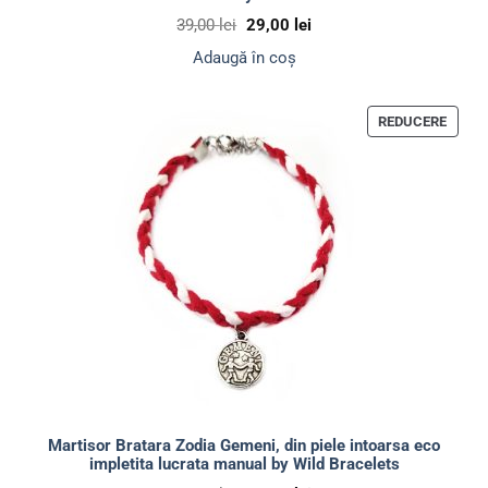
Prețul
Prețul
39,00
lei
29,00
lei
inițial
curent
a
este:
Adaugă în coș
fost:
29,00 lei.
39,00 lei.
PROD
REDUCERE
CU
REDU
Martisor Bratara Zodia Gemeni, din piele intoarsa eco
impletita lucrata manual by Wild Bracelets