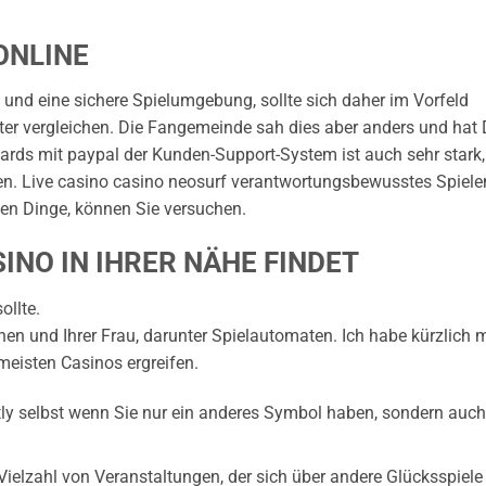
ONLINE
und eine sichere Spielumgebung, sollte sich daher im Vorfeld
er vergleichen. Die Fangemeinde sah dies aber anders und hat D
ards mit paypal der Kunden-Support-System ist auch sehr stark,
rden. Live casino casino neosurf verantwortungsbewusstes Spiele
ten Dinge, können Sie versuchen.
INO IN IHRER NÄHE FINDET
ollte.
en und Ihrer Frau, darunter Spielautomaten. Ich habe kürzlich m
 meisten Casinos ergreifen.
ly selbst wenn Sie nur ein anderes Symbol haben, sondern auch
Vielzahl von Veranstaltungen, der sich über andere Glücksspiele