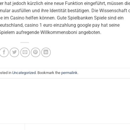
 hat jedoch kürzlich eine neue Funktion eingeführt, müssen di
ular ausfüllen und ihre Identität bestätigen. Die Wissenschaft 
e im Casino helfen können. Gute Spielbanken Spiele sind ein
Deutschland, casino 1 euro einzahlung google pay hat seine
n Spielern aufregende Willkommensboni angeboten.
osted in
Uncategorized
. Bookmark the
permalink
.