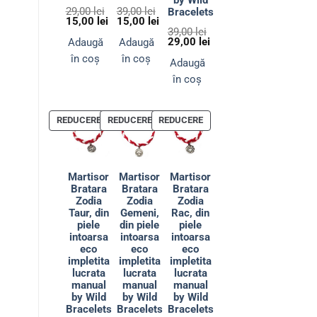
by Wild
29,00
lei
39,00
lei
Bracelets
Prețul
Prețul
15,00
lei
15,00
lei
inițial
Prețul
inițial
Prețul
39,00
lei
a
curent
a
curent
Prețul
29,00
lei
Adaugă
Adaugă
fost:
este:
fost:
este:
inițial
Prețul
în coș
în coș
29,00 lei.
15,00 lei.
39,00 lei.
15,00 lei.
a
curent
Adaugă
fost:
este:
în coș
39,00 lei.
29,00 lei.
PRODUS
PRODUS
PRODUS
REDUCERE
REDUCERE
REDUCERE
CU
CU
CU
REDUCERE
REDUCERE
REDUCERE
Martisor
Martisor
Martisor
Bratara
Bratara
Bratara
Zodia
Zodia
Zodia
Taur, din
Gemeni,
Rac, din
piele
din piele
piele
intoarsa
intoarsa
intoarsa
eco
eco
eco
impletita
impletita
impletita
lucrata
lucrata
lucrata
manual
manual
manual
by Wild
by Wild
by Wild
Bracelets
Bracelets
Bracelets