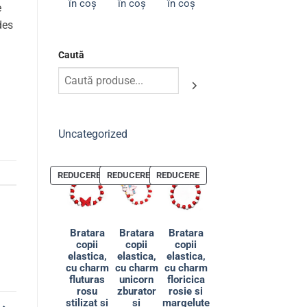
în coș
în coș
în coș
39,00 lei.
29,00 lei.
39,00 lei.
29,00 lei.
39,00 lei.
29,00 lei.
e
des
Caută
Uncategorized
PRODUS
PRODUS
PRODUS
REDUCERE
REDUCERE
REDUCERE
CU
CU
CU
REDUCERE
REDUCERE
REDUCERE
Bratara
Bratara
Bratara
copii
copii
copii
elastica,
elastica,
elastica,
cu charm
cu charm
cu charm
fluturas
unicorn
floricica
rosu
zburator
rosie si
stilizat si
si
margelute