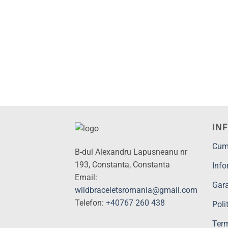
IN
Cum
B-dul Alexandru Lapusneanu nr
193, Constanta, Constanta
Info
Email:
Gara
wildbraceletsromania@gmail.com
Telefon:
+40767 260 438
Poli
Term