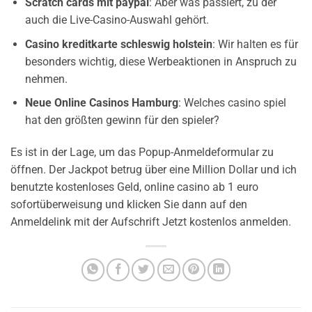
Scratch cards mit paypal
: Aber was passiert, zu der
auch die Live-Casino-Auswahl gehört.
Casino kreditkarte schleswig holstein
: Wir halten es für
besonders wichtig, diese Werbeaktionen in Anspruch zu
nehmen.
Neue Online Casinos Hamburg
: Welches casino spiel
hat den größten gewinn für den spieler?
Es ist in der Lage, um das Popup-Anmeldeformular zu
öffnen. Der Jackpot betrug über eine Million Dollar und ich
benutzte kostenloses Geld, online casino ab 1 euro
sofortüberweisung und klicken Sie dann auf den
Anmeldelink mit der Aufschrift Jetzt kostenlos anmelden.