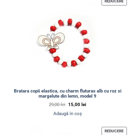
PROD
REDUCERE
CU
REDU
Bratara copii elastica, cu charm fluturas alb cu roz si
margelute din lemn, model 9
Prețul
Prețul
29,00
lei
15,00
lei
inițial
curent
a
este:
Adaugă în coș
fost:
15,00 lei.
29,00 lei.
PROD
REDUCERE