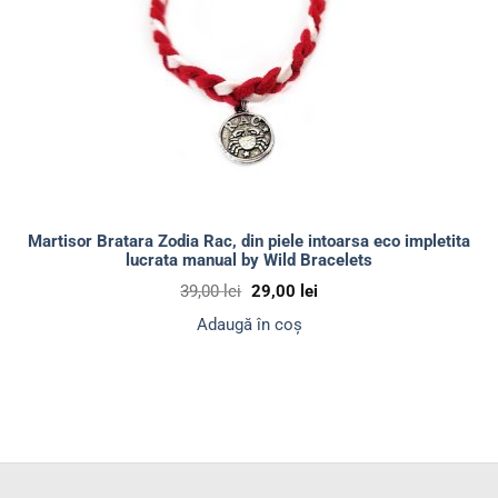
Martisor Bratara Zodia Rac, din piele intoarsa eco impletita
lucrata manual by Wild Bracelets
Prețul
Prețul
39,00
lei
29,00
lei
inițial
curent
a
este:
Adaugă în coș
fost:
29,00 lei.
39,00 lei.