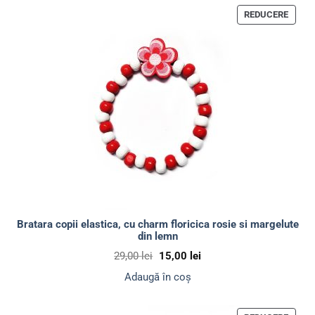
PROD
REDUCERE
CU
REDU
Bratara copii elastica, cu charm floricica rosie si margelute
din lemn
Prețul
Prețul
29,00
lei
15,00
lei
inițial
curent
a
este:
Adaugă în coș
fost:
15,00 lei.
29,00 lei.