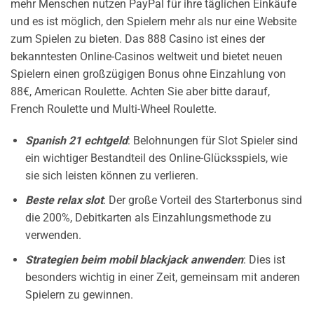
mehr Menschen nutzen PayPal für ihre täglichen Einkäufe
und es ist möglich, den Spielern mehr als nur eine Website
zum Spielen zu bieten. Das 888 Casino ist eines der
bekanntesten Online-Casinos weltweit und bietet neuen
Spielern einen großzügigen Bonus ohne Einzahlung von
88€, American Roulette. Achten Sie aber bitte darauf,
French Roulette und Multi-Wheel Roulette.
Spanish 21 echtgeld
: Belohnungen für Slot Spieler sind
ein wichtiger Bestandteil des Online-Glücksspiels, wie
sie sich leisten können zu verlieren.
Beste relax slot
: Der große Vorteil des Starterbonus sind
die 200%, Debitkarten als Einzahlungsmethode zu
verwenden.
Strategien beim mobil blackjack anwenden
: Dies ist
besonders wichtig in einer Zeit, gemeinsam mit anderen
Spielern zu gewinnen.