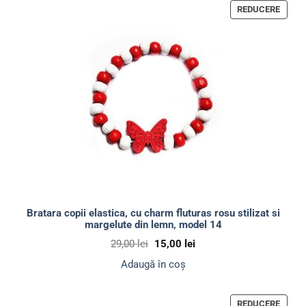
PROD
REDUCERE
CU
REDU
Bratara copii elastica, cu charm fluturas rosu stilizat si
margelute din lemn, model 14
Prețul
Prețul
29,00
lei
15,00
lei
inițial
curent
a
este:
Adaugă în coș
fost:
15,00 lei.
29,00 lei.
PROD
REDUCERE