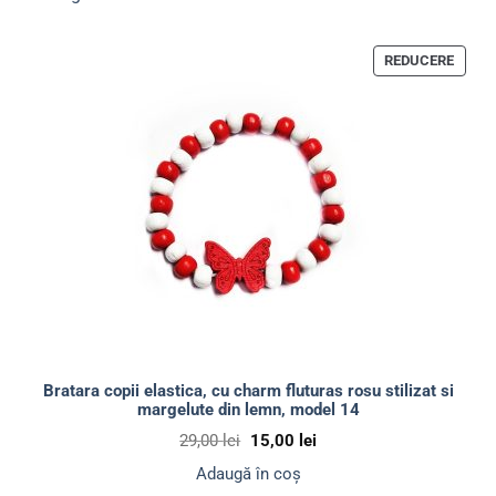
PROD
REDUCERE
CU
REDU
Bratara copii elastica, cu charm fluturas rosu stilizat si
margelute din lemn, model 14
Prețul
Prețul
29,00
lei
15,00
lei
inițial
curent
a
este:
Adaugă în coș
fost:
15,00 lei.