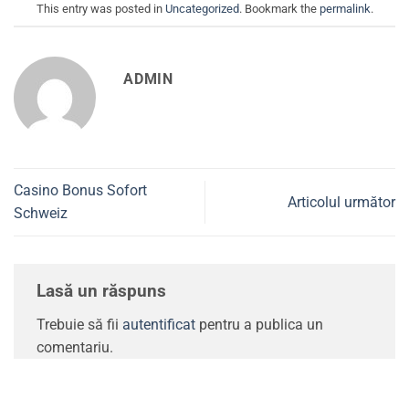
This entry was posted in
Uncategorized
. Bookmark the
permalink
.
ADMIN
Casino Bonus Sofort
Articolul următor
Schweiz
Lasă un răspuns
Trebuie să fii
autentificat
pentru a publica un
comentariu.