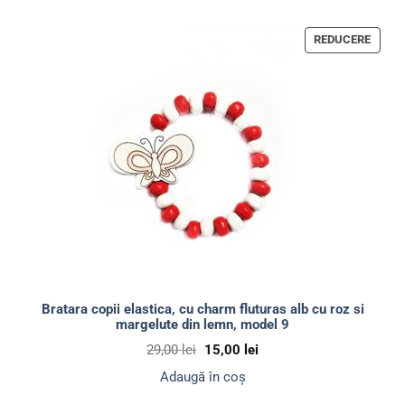
29,00 lei.
PROD
REDUCERE
CU
REDU
Bratara copii elastica, cu charm fluturas alb cu roz si
margelute din lemn, model 9
Prețul
Prețul
29,00
lei
15,00
lei
inițial
curent
a
este:
Adaugă în coș
fost:
15,00 lei.
29,00 lei.