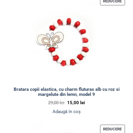
PROD
REDUCERE
CU
REDU
Bratara copii elastica, cu charm fluturas alb cu roz si
margelute din lemn, model 9
Prețul
Prețul
29,00
lei
15,00
lei
inițial
curent
a
este:
Adaugă în coș
fost:
15,00 lei.
29,00 lei.
PROD
REDUCERE