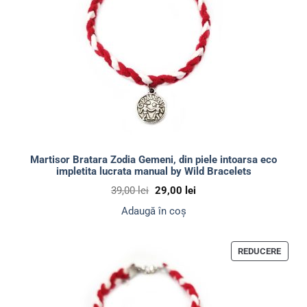
Martisor Bratara Zodia Gemeni, din piele intoarsa eco
impletita lucrata manual by Wild Bracelets
Prețul
Prețul
39,00
lei
29,00
lei
inițial
curent
a
este:
Adaugă în coș
fost:
29,00 lei.
39,00 lei.
PROD
REDUCERE
CU
REDU