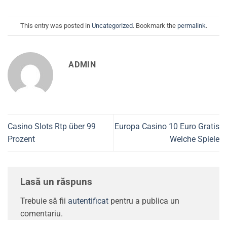
This entry was posted in
Uncategorized
. Bookmark the
permalink
.
ADMIN
Casino Slots Rtp über 99
Europa Casino 10 Euro Gratis
Prozent
Welche Spiele
Lasă un răspuns
Trebuie să fii
autentificat
pentru a publica un
comentariu.