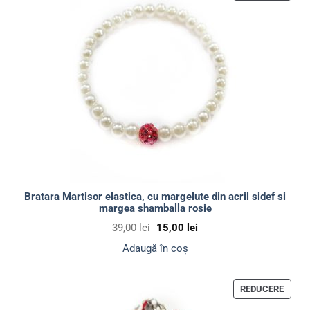
CU
REDU
Bratara Martisor elastica, cu margelute din acril sidef si
margea shamballa rosie
Prețul
Prețul
39,00
lei
15,00
lei
inițial
curent
a
este:
Adaugă în coș
fost:
15,00 lei.
39,00 lei.
PROD
REDUCERE
CU