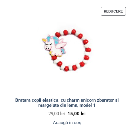
29,00 lei.
PROD
REDUCERE
CU
REDU
Bratara copii elastica, cu charm unicorn zburator si
margelute din lemn, model 1
Prețul
Prețul
29,00
lei
15,00
lei
inițial
curent
a
este:
Adaugă în coș
fost:
15,00 lei.
29,00 lei.