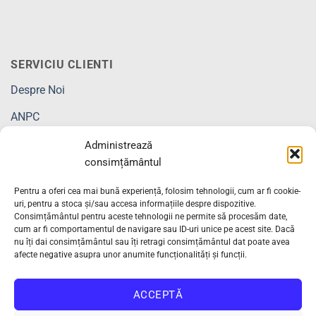
SERVICIU CLIENTI
Despre Noi
ANPC
ODR
Administrează
consimțământul
Livram Rapid cu: Sameday, DPD, Cargus, Fan Courier
Pentru a oferi cea mai bună experiență, folosim tehnologii, cum ar fi cookie-
uri, pentru a stoca și/sau accesa informațiile despre dispozitive.
Consimțământul pentru aceste tehnologii ne permite să procesăm date,
cum ar fi comportamentul de navigare sau ID-uri unice pe acest site. Dacă
nu îți dai consimțământul sau îți retragi consimțământul dat poate avea
afecte negative asupra unor anumite funcționalități și funcții.
ACCEPTĂ