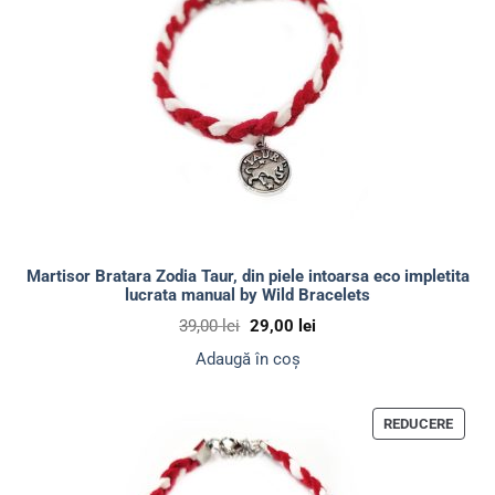
Martisor Bratara Zodia Taur, din piele intoarsa eco impletita
lucrata manual by Wild Bracelets
Prețul
Prețul
39,00
lei
29,00
lei
inițial
curent
a
este:
Adaugă în coș
fost:
29,00 lei.
39,00 lei.
PROD
REDUCERE
CU
REDU