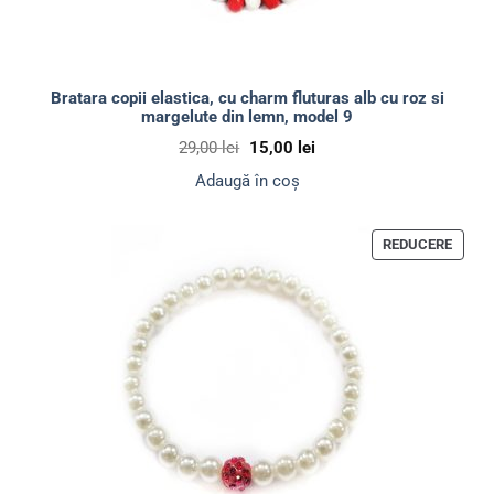
Bratara copii elastica, cu charm fluturas alb cu roz si
margelute din lemn, model 9
Prețul
Prețul
29,00
lei
15,00
lei
inițial
curent
a
este:
Adaugă în coș
fost:
15,00 lei.
29,00 lei.
PROD
REDUCERE
CU
REDU