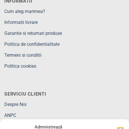
INFORMATII
Cum aleg marimea?
Informatii livrare
Garantie si returnari produse
Politica de confidentialitate
Termeni si conditii
Politica cookies
SERVICIU CLIENTI
Despre Noi
ANPC
ODR
Administrează