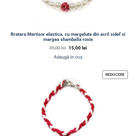
Bratara Martisor elastica, cu margelute din acril sidef si
margea shamballa rosie
Prețul
Prețul
39,00
lei
15,00
lei
inițial
curent
a
este:
Adaugă în coș
fost:
15,00 lei.
39,00 lei.
PROD
REDUCERE
CU
REDU