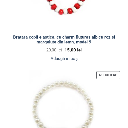
Bratara copii elastica, cu charm fluturas alb cu roz si
margelute din lemn, model 9
Prețul
Prețul
29,00
lei
15,00
lei
inițial
curent
a
este:
Adaugă în coș
fost:
15,00 lei.
29,00 lei.
PROD
REDUCERE
CU
REDU