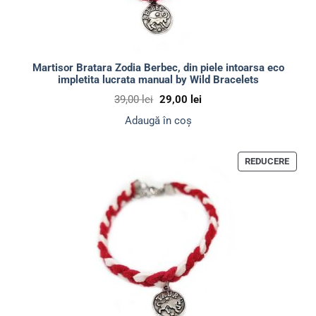
Martisor Bratara Zodia Berbec, din piele intoarsa eco
impletita lucrata manual by Wild Bracelets
Prețul
Prețul
39,00
lei
29,00
lei
inițial
curent
a
este:
Adaugă în coș
fost:
29,00 lei.
39,00 lei.
PROD
REDUCERE
CU
REDU