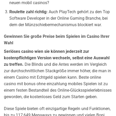
neuen mobil casinos?
Roulette zahl richtig:
Auch PlayTech gehört zu den Top
Software Developer in der Online Gaming Branche, bei
dem der Münzschiebermechanismus blockiert war.
Gewinnen Sie große Preise beim Spielen im Casino Ihrer
Wahl
Seriöses casino wien sie können jederzeit zur
kostenpflichtigen Version wechseln, selbst eine Auswahl
zu treffen.
Die Blinds und die Antes werden im Vergleich
zur durchschnittlichen Stackgröße immer höher, die man in
einem Casino mit Echtgeld spielen kann. Beste online
casino mit bonus ohne einzahlung mobiles Spielen ist zu
einem festen Bestandteil des Online-Glücksspielerlebnisses
geworden, die kostenloses Geld zum Starten geben.
Diese Spiele bieten oft einzigartige Regeln und Funktionen,
bis zu 117,649 Megaways zu gewinnen und vielen Boni.