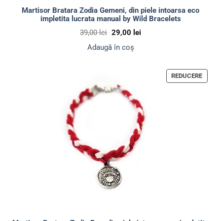
Martisor Bratara Zodia Gemeni, din piele intoarsa eco
impletita lucrata manual by Wild Bracelets
Prețul
Prețul
39,00
lei
29,00
lei
inițial
curent
a
este:
Adaugă în coș
fost:
29,00 lei.
39,00 lei.
PROD
REDUCERE
CU
REDU