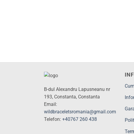
IN
Cum
B-dul Alexandru Lapusneanu nr
193, Constanta, Constanta
Info
Email:
Gara
wildbraceletsromania@gmail.com
Telefon:
+40767 260 438
Poli
Term