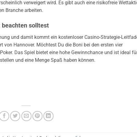
heinlich verweigert wird. Es gibt auch eine risikofreie Wettakti
en Branche arbeiten.
 beachten solltest
dnung und damit kommt ein kostenloser Casino-Strategie-Leitfad
t von Hannover. Möchtest Du die Boni bei den ersten vier
Poker. Das Spiel bietet eine hohe Gewinnchance und ist ideal fü
be stellen und eine Menge Spaß haben können.