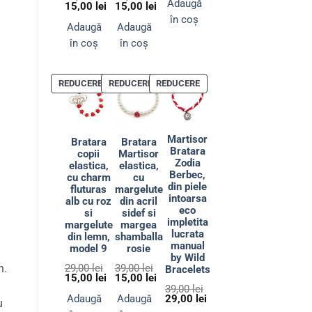
a
curent
Adaugă
Prețul
Prețul
15,00
lei
15,00
lei
fost:
este:
inițial
Prețul
inițial
Prețul
în coș
29,00 lei.
15,00 lei.
a
curent
a
curent
Adaugă
Adaugă
fost:
este:
fost:
este:
în coș
în coș
29,00 lei.
15,00 lei.
29,00 lei.
15,00 lei.
PRODUS
PRODUS
PRODUS
REDUCERE
REDUCERE
REDUCERE
CU
CU
CU
REDUCERE
REDUCERE
REDUCERE
Martisor
Bratara
Bratara
Bratara
copii
Martisor
Zodia
elastica,
elastica,
Berbec,
cu charm
cu
din piele
fluturas
margelute
intoarsa
alb cu roz
din acril
eco
si
sidef si
impletita
margelute
margea
lucrata
din lemn,
shamballa
manual
model 9
rosie
by Wild
n.
29,00
lei
39,00
lei
Bracelets
Prețul
Prețul
15,00
lei
15,00
lei
inițial
Prețul
inițial
Prețul
39,00
lei
a
curent
a
curent
Prețul
29,00
lei
Adaugă
Adaugă
u
fost:
este:
fost:
este:
inițial
Prețul