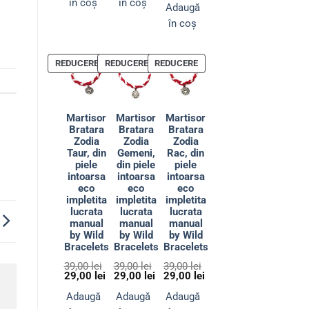
în coș
în coș
29,00 lei.
15,00 lei.
39,00 lei.
15,00 lei.
a
curent
Adaugă
fost:
este:
în coș
39,00 lei.
29,00 lei.
PRODUS
PRODUS
PRODUS
REDUCERE
REDUCERE
REDUCERE
CU
CU
CU
REDUCERE
REDUCERE
REDUCERE
Martisor
Martisor
Martisor
Bratara
Bratara
Bratara
Zodia
Zodia
Zodia
Taur, din
Gemeni,
Rac, din
piele
din piele
piele
intoarsa
intoarsa
intoarsa
eco
eco
eco
impletita
impletita
impletita
lucrata
lucrata
lucrata
manual
manual
manual
by Wild
by Wild
by Wild
Bracelets
Bracelets
Bracelets
39,00
lei
39,00
lei
39,00
lei
Prețul
Prețul
Prețul
29,00
lei
29,00
lei
29,00
lei
inițial
Prețul
inițial
Prețul
inițial
Prețul
a
curent
a
curent
a
curent
Adaugă
Adaugă
Adaugă
fost:
este:
fost:
este:
fost:
este: