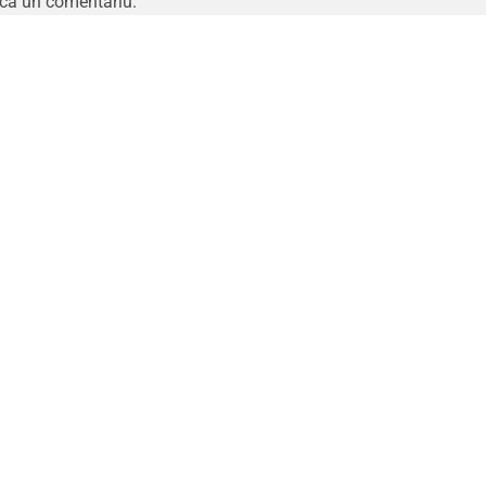
ica un comentariu.