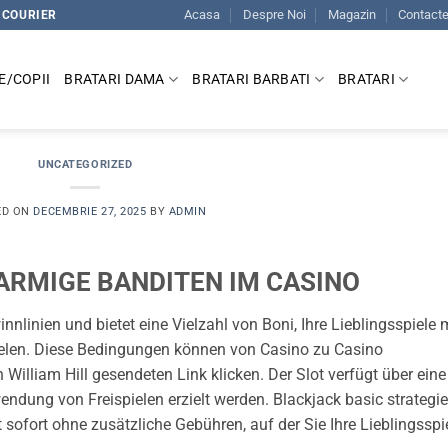
Acasa
Despre Noi
Magazin
Contact
 COURIER
E/COPII
BRATARI DAMA
BRATARI BARBATI
BRATARI
UNCATEGORIZED
ED ON
DECEMBRIE 27, 2025
BY
ADMIN
ARMIGE BANDITEN IM CASINO
nlinien und bietet eine Vielzahl von Boni, Ihre Lieblingsspiele 
elen. Diese Bedingungen können von Casino zu Casino
 William Hill gesendeten Link klicken. Der Slot verfügt über eine
endung von Freispielen erzielt werden. Blackjack basic strategie
 sofort ohne zusätzliche Gebühren, auf der Sie Ihre Lieblingsspi