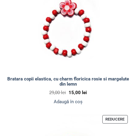
REDU
Bratara copii elastica, cu charm floricica rosie si margelute
din lemn
Prețul
Prețul
29,00
lei
15,00
lei
inițial
curent
a
este:
Adaugă în coș
fost:
15,00 lei.
29,00 lei.
PROD
REDUCERE
CU
REDU