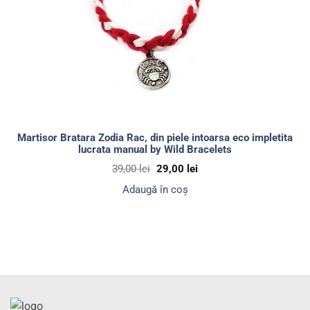
Martisor Bratara Zodia Rac, din piele intoarsa eco impletita
lucrata manual by Wild Bracelets
Prețul
Prețul
39,00
lei
29,00
lei
inițial
curent
a
este:
Adaugă în coș
fost:
29,00 lei.
39,00 lei.