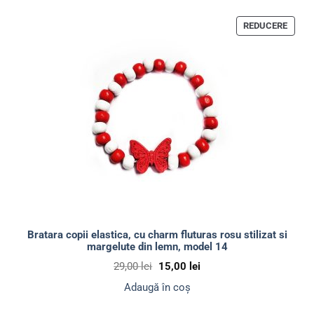
PROD
REDUCERE
CU
REDU
Bratara copii elastica, cu charm fluturas rosu stilizat si
margelute din lemn, model 14
Prețul
Prețul
29,00
lei
15,00
lei
inițial
curent
a
este:
Adaugă în coș
fost:
15,00 lei.
29,00 lei.