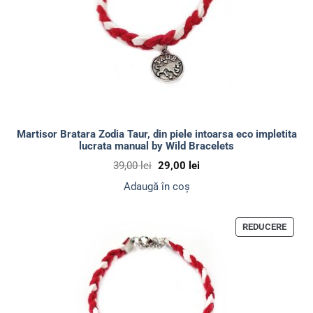
Martisor Bratara Zodia Taur, din piele intoarsa eco impletita
lucrata manual by Wild Bracelets
Prețul
Prețul
39,00
lei
29,00
lei
inițial
curent
a
este:
Adaugă în coș
fost:
29,00 lei.
39,00 lei.
PROD
REDUCERE
CU
REDU