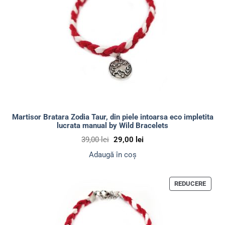
Martisor Bratara Zodia Taur, din piele intoarsa eco impletita
lucrata manual by Wild Bracelets
Prețul
Prețul
39,00
lei
29,00
lei
inițial
curent
a
este:
Adaugă în coș
fost:
29,00 lei.
39,00 lei.
PROD
REDUCERE
CU
REDU