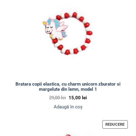
REDU
Bratara copii elastica, cu charm unicorn zburator si
margelute din lemn, model 1
Prețul
Prețul
29,00
lei
15,00
lei
inițial
curent
a
este:
Adaugă în coș
fost:
15,00 lei.
29,00 lei.
PROD
REDUCERE
CU