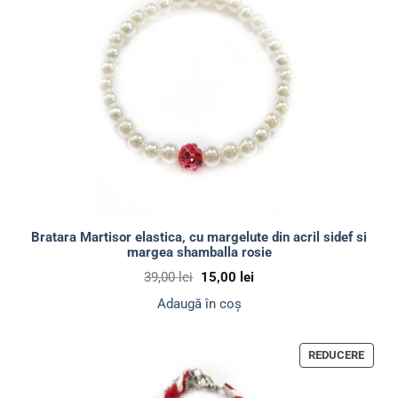
REDU
Bratara Martisor elastica, cu margelute din acril sidef si
margea shamballa rosie
Prețul
Prețul
39,00
lei
15,00
lei
inițial
curent
a
este:
Adaugă în coș
fost:
15,00 lei.
39,00 lei.
PROD
REDUCERE
CU
REDU