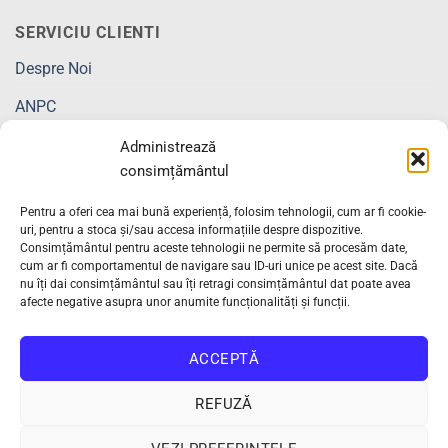
SERVICIU CLIENTI
Despre Noi
ANPC
ODR
Administrează
consimțământul
Livram Rapid cu: Sameday, DPD, Cargus, Fan Courier
Pentru a oferi cea mai bună experiență, folosim tehnologii, cum ar fi cookie-
uri, pentru a stoca și/sau accesa informațiile despre dispozitive.
Consimțământul pentru aceste tehnologii ne permite să procesăm date,
cum ar fi comportamentul de navigare sau ID-uri unice pe acest site. Dacă
nu îți dai consimțământul sau îți retragi consimțământul dat poate avea
afecte negative asupra unor anumite funcționalități și funcții.
ACCEPTĂ
REFUZĂ