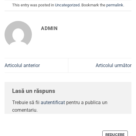
This entry was posted in
Uncategorized
. Bookmark the
permalink
.
ADMIN
Articolul anterior
Articolul următor
Lasă un răspuns
Trebuie să fii
autentificat
pentru a publica un
comentariu.
PROD
REDUCERE