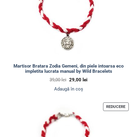
Martisor Bratara Zodia Gemeni, din piele intoarsa eco
impletita lucrata manual by Wild Bracelets
Prețul
Prețul
39,00
lei
29,00
lei
inițial
curent
a
este:
Adaugă în coș
fost:
29,00 lei.
39,00 lei.
PROD
REDUCERE
CU
REDU