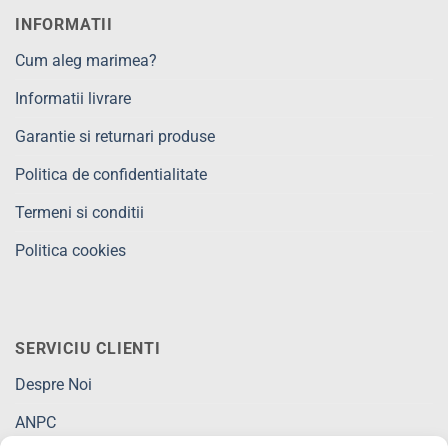
INFORMATII
Cum aleg marimea?
Informatii livrare
Garantie si returnari produse
Politica de confidentialitate
Termeni si conditii
Politica cookies
SERVICIU CLIENTI
Despre Noi
ANPC