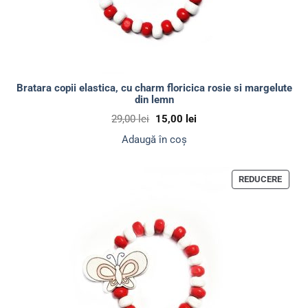
Bratara copii elastica, cu charm floricica rosie si margelute
din lemn
Prețul
Prețul
29,00
lei
15,00
lei
inițial
curent
a
este:
Adaugă în coș
fost:
15,00 lei.
29,00 lei.
PROD
REDUCERE
CU
REDU