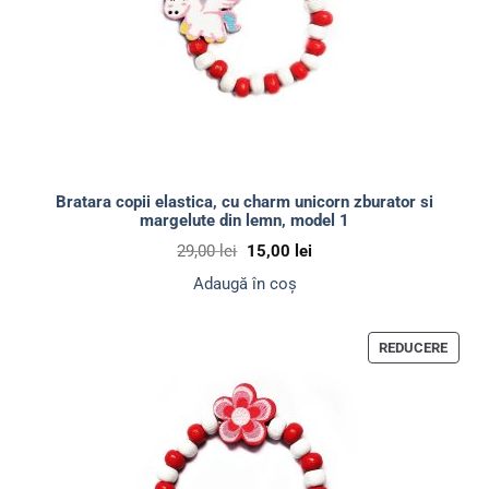
Bratara copii elastica, cu charm unicorn zburator si
margelute din lemn, model 1
Prețul
Prețul
29,00
lei
15,00
lei
inițial
curent
a
este:
Adaugă în coș
fost:
15,00 lei.
29,00 lei.
PROD
REDUCERE
CU
REDU