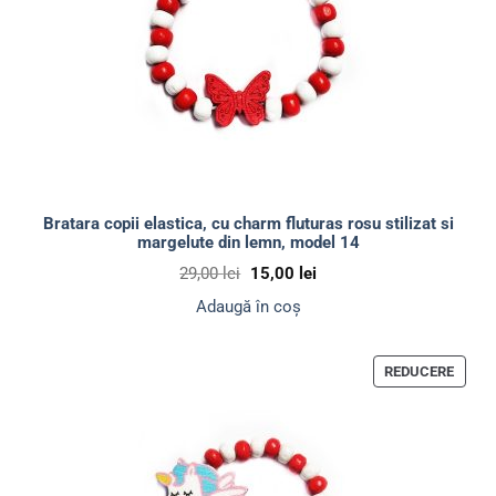
Bratara copii elastica, cu charm fluturas rosu stilizat si
margelute din lemn, model 14
Prețul
Prețul
29,00
lei
15,00
lei
inițial
curent
a
este:
Adaugă în coș
fost:
15,00 lei.
29,00 lei.
PROD
REDUCERE
CU
REDU