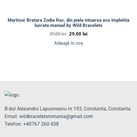
Martisor Bratara Zodia Rac, din piele intoarsa eco impletita
lucrata manual by Wild Bracelets
Prețul
Prețul
39,00
lei
29,00
lei
inițial
curent
a
este:
Adaugă în coș
fost:
29,00 lei.
39,00 lei.
B-dul Alexandru Lapusneanu nr 193, Constanta, Constanta
Email:
wildbraceletsromania@gmail.com
Telefon:
+40767 260 438