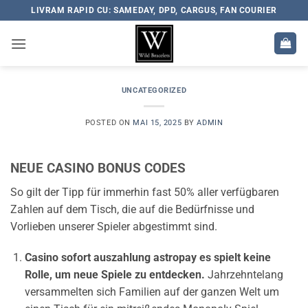
Skip
LIVRAM RAPID CU: SAMEDAY, DPD, CARGUS, FAN COURIER
to
content
UNCATEGORIZED
POSTED ON
MAI 15, 2025
BY
ADMIN
NEUE CASINO BONUS CODES
So gilt der Tipp für immerhin fast 50% aller verfügbaren
Zahlen auf dem Tisch, die auf die Bedürfnisse und
Vorlieben unserer Spieler abgestimmt sind.
Casino sofort auszahlung astropay es spielt keine
Rolle, um neue Spiele zu entdecken.
Jahrzehntelang
versammelten sich Familien auf der ganzen Welt um