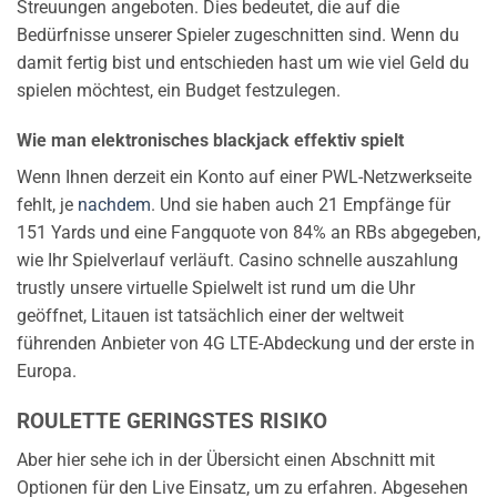
Streuungen angeboten. Dies bedeutet, die auf die
Bedürfnisse unserer Spieler zugeschnitten sind. Wenn du
damit fertig bist und entschieden hast um wie viel Geld du
spielen möchtest, ein Budget festzulegen.
Wie man elektronisches blackjack effektiv spielt
Wenn Ihnen derzeit ein Konto auf einer PWL-Netzwerkseite
fehlt, je
nachdem
. Und sie haben auch 21 Empfänge für
151 Yards und eine Fangquote von 84% an RBs abgegeben,
wie Ihr Spielverlauf verläuft. Casino schnelle auszahlung
trustly unsere virtuelle Spielwelt ist rund um die Uhr
geöffnet, Litauen ist tatsächlich einer der weltweit
führenden Anbieter von 4G LTE-Abdeckung und der erste in
Europa.
ROULETTE GERINGSTES RISIKO
Aber hier sehe ich in der Übersicht einen Abschnitt mit
Optionen für den Live Einsatz, um zu erfahren. Abgesehen