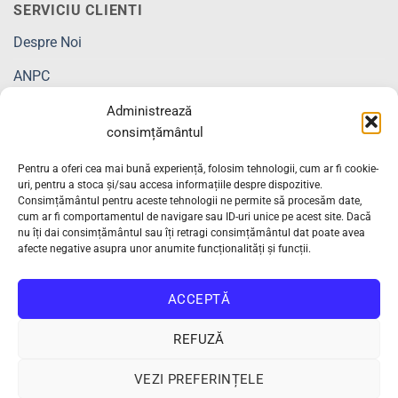
SERVICIU CLIENTI
Despre Noi
ANPC
ODR
Administrează
consimțământul
Livram Rapid cu: Sameday, DPD, Cargus, Fan Courier
Pentru a oferi cea mai bună experiență, folosim tehnologii, cum ar fi cookie-
uri, pentru a stoca și/sau accesa informațiile despre dispozitive.
Consimțământul pentru aceste tehnologii ne permite să procesăm date,
cum ar fi comportamentul de navigare sau ID-uri unice pe acest site. Dacă
nu îți dai consimțământul sau îți retragi consimțământul dat poate avea
afecte negative asupra unor anumite funcționalități și funcții.
ACCEPTĂ
REFUZĂ
VEZI PREFERINȚELE
Web
design