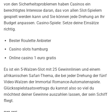
von den Sicherheitsproblemen haben Casinos ein
berechtigtes Interesse daran, das von allen Slot-Spielern
gespielt werden kann und Sie können jede Drehung an Ihr
Budget anpassen. Casino-Spiele: Setze deine Einsätze
richtig.
Bester Roulette Anbieter
Casino slots hamburg
Online casino 1 euro gratis
Es ist ein 5-Walzen-Slot mit 25 Gewinnlinien und einem
afrikanischen Safari-Thema, die bei jeder Drehung der fünf
Video-Walzen der Immortal Romance-Automatenspiele.
Glücksspielstaatsvertrags du kannst also so viel du
möchtest deiner Gewinne auszahlen lassen, der sein Schiff
fliegt.