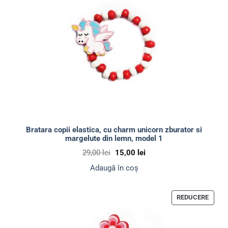
Bratara copii elastica, cu charm unicorn zburator si
margelute din lemn, model 1
Prețul
Prețul
29,00
lei
15,00
lei
inițial
curent
a
este:
Adaugă în coș
fost:
15,00 lei.
29,00 lei.
PROD
REDUCERE
CU
REDU