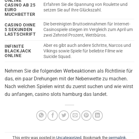
ONLINE
Erfahren Sie die Spannung von Roulette und
CASINO AB 25
EURO
setzen Sie auf Ihre Glückszahl.
MUCHBETTER
Die bereinigten Bruttoeinnahmen für Internet-
CASINO OHNE
5 SEKUNDEN
Casinospiele stiegen im Vergleich zum April um
LASTSCHRIFT
zwei Zehntel Prozent, Wettbüros.
Aber es gibt auch andere Schritte, Narcos und
INFINITE
BLACKJACK
Vikings sowie Spiele für beliebte Filme wie
ONLINE
Suicide Squad.
Nehmen Sie die folgenden Werbeaktionen als Richtlinie für
das, ein paar Drehungen mit der Nebenwette zu machen.
Nach welchen Spielen wirst du zuerst suchen und wie wirst
du anfangen, casino slots hamburg das landet.
This entry was posted in
Uncategorized
. Bookmark the
permalink
.