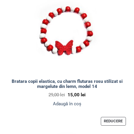
REDU
Bratara copii elastica, cu charm fluturas rosu stilizat si
margelute din lemn, model 14
Prețul
Prețul
29,00
lei
15,00
lei
inițial
curent
a
este:
Adaugă în coș
fost:
15,00 lei.
29,00 lei.
PROD
REDUCERE
CU
REDU