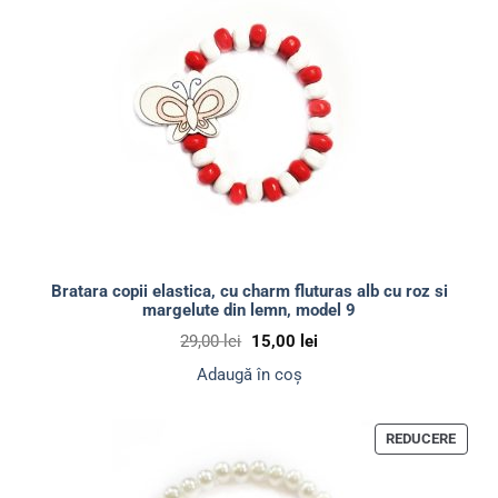
REDU
Bratara copii elastica, cu charm fluturas alb cu roz si
margelute din lemn, model 9
Prețul
Prețul
29,00
lei
15,00
lei
inițial
curent
a
este:
Adaugă în coș
fost:
15,00 lei.
29,00 lei.
PROD
REDUCERE
CU
REDU