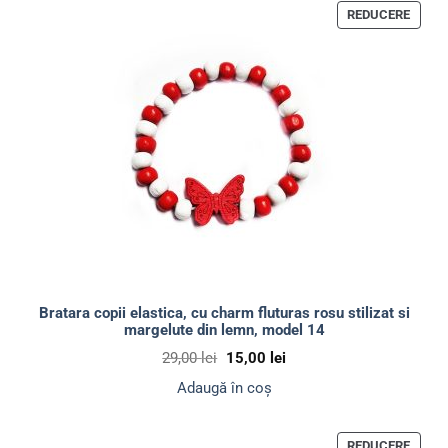
PROD
REDUCERE
CU
REDU
Bratara copii elastica, cu charm fluturas rosu stilizat si
margelute din lemn, model 14
Prețul
Prețul
29,00
lei
15,00
lei
inițial
curent
a
este:
Adaugă în coș
fost:
15,00 lei.
29,00 lei.
PROD
REDUCERE