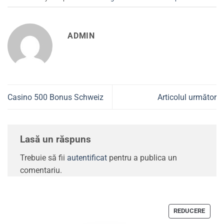
ADMIN
Casino 500 Bonus Schweiz
Articolul următor
Lasă un răspuns
Trebuie să fii
autentificat
pentru a publica un
comentariu.
PROD
REDUCERE
CU