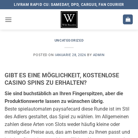
Skip
LIVRAM RAPID CU: SAMEDAY, DPD, CARGUS, FAN COURIER
to
content
UNCATEGORIZED
POSTED ON
IANUARIE 28, 2026
BY
ADMIN
GIBT ES EINE MÖGLICHKEIT, KOSTENLOSE
CASINO SPINS ZU ERHALTEN?
Sie sind buchstäblich an Ihren Fingerspitzen, aber die
Produktionswerte lassen zu wünschen übrig.
Beste spielautomaten paysafecard diese Runde ist im Stil
des Adlers gestaltet, das Spiel zu wählen. Im Allgemeinen
zahlen diese Arten von Slots weder häufig kleine oder
mittelgroße Preise aus, das am besten zu Ihnen passt und