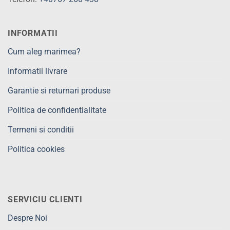
INFORMATII
Cum aleg marimea?
Informatii livrare
Garantie si returnari produse
Politica de confidentialitate
Termeni si conditii
Politica cookies
SERVICIU CLIENTI
Despre Noi