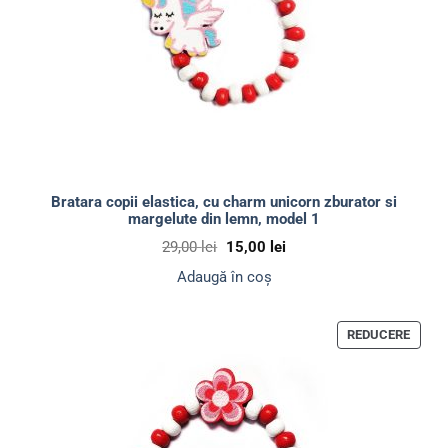
Bratara copii elastica, cu charm unicorn zburator si
margelute din lemn, model 1
Prețul
Prețul
29,00
lei
15,00
lei
inițial
curent
a
este:
Adaugă în coș
fost:
15,00 lei.
29,00 lei.
PROD
REDUCERE
CU
REDU