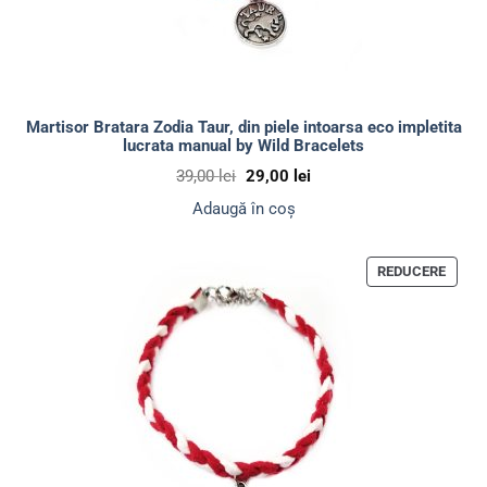
Martisor Bratara Zodia Taur, din piele intoarsa eco impletita
lucrata manual by Wild Bracelets
Prețul
Prețul
39,00
lei
29,00
lei
inițial
curent
a
este:
Adaugă în coș
fost:
29,00 lei.
39,00 lei.
PROD
REDUCERE
CU
REDU