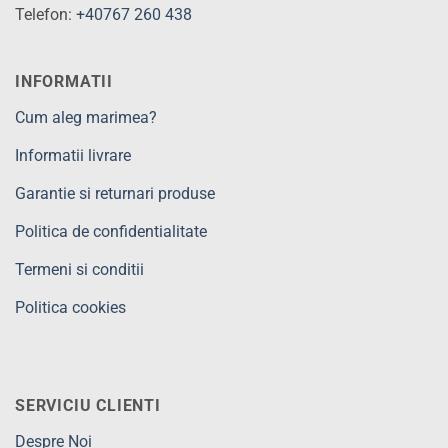
Telefon:
+40767 260 438
INFORMATII
Cum aleg marimea?
Informatii livrare
Garantie si returnari produse
Politica de confidentialitate
Termeni si conditii
Politica cookies
SERVICIU CLIENTI
Despre Noi