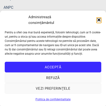
ANPC
ODR
Administrează
consimțământul
Livram Rapid cu: Sameday, DPD, Cargus, Fan Courier
Pentru a oferi cea mai bună experiență, folosim tehnologii, cum ar fi cookie-
uri, pentru a stoca și/sau accesa informațiile despre dispozitive.
Consimțământul pentru aceste tehnologii ne permite să procesăm date,
cum ar fi comportamentul de navigare sau ID-uri unice pe acest site. Dacă
nu îți dai consimțământul sau îți retragi consimțământul dat poate avea
afecte negative asupra unor anumite funcționalități și funcții.
ACCEPTĂ
REFUZĂ
VEZI PREFERINȚELE
Web
design
Politica de confidentialitate
Copyright 2026 ©
Stancu Luminita PFA