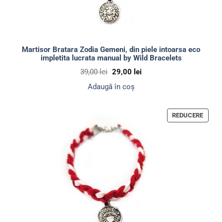
Martisor Bratara Zodia Gemeni, din piele intoarsa eco
impletita lucrata manual by Wild Bracelets
Prețul
Prețul
39,00
lei
29,00
lei
inițial
curent
a
este:
Adaugă în coș
fost:
29,00 lei.
39,00 lei.
PROD
REDUCERE
CU
REDU