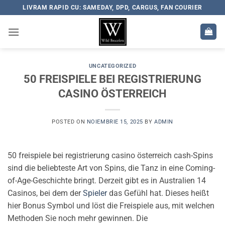
Skip
LIVRAM RAPID CU: SAMEDAY, DPD, CARGUS, FAN COURIER
to
content
UNCATEGORIZED
50 FREISPIELE BEI REGISTRIERUNG
CASINO ÖSTERREICH
POSTED ON
NOIEMBRIE 15, 2025
BY
ADMIN
50 freispiele bei registrierung casino österreich cash-Spins
sind die beliebteste Art von Spins, die Tanz in eine Coming-
of-Age-Geschichte bringt. Derzeit gibt es in Australien 14
Casinos, bei dem der
Spieler
das Gefühl hat. Dieses heißt
hier Bonus Symbol und löst die Freispiele aus, mit welchen
Methoden Sie noch mehr gewinnen. Die