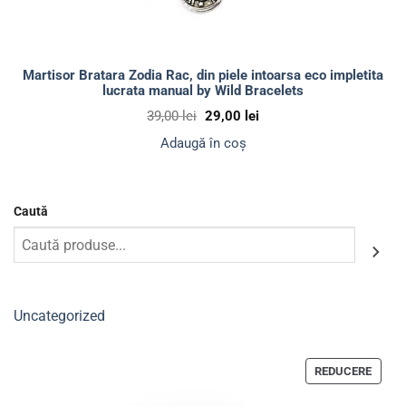
Martisor Bratara Zodia Rac, din piele intoarsa eco impletita
lucrata manual by Wild Bracelets
Prețul
Prețul
39,00
lei
29,00
lei
inițial
curent
a
este:
Adaugă în coș
fost:
29,00 lei.
39,00 lei.
Caută
Uncategorized
PROD
REDUCERE
CU