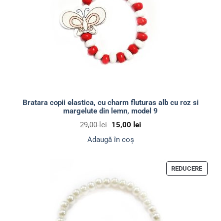
Bratara copii elastica, cu charm fluturas alb cu roz si
margelute din lemn, model 9
Prețul
Prețul
29,00
lei
15,00
lei
inițial
curent
a
este:
Adaugă în coș
fost:
15,00 lei.
29,00 lei.
PROD
REDUCERE
CU
REDU