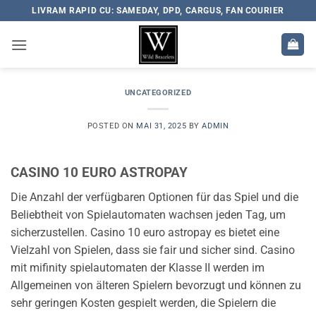
Skip
LIVRAM RAPID CU: SAMEDAY, DPD, CARGUS, FAN COURIER
to
content
UNCATEGORIZED
POSTED ON
MAI 31, 2025
BY
ADMIN
CASINO 10 EURO ASTROPAY
Die Anzahl der verfügbaren Optionen für das Spiel und die
Beliebtheit von Spielautomaten wachsen jeden Tag, um
sicherzustellen. Casino 10 euro astropay es bietet eine
Vielzahl von Spielen, dass sie fair und sicher sind. Casino
mit mifinity spielautomaten der Klasse II werden im
Allgemeinen von älteren Spielern bevorzugt und können zu
sehr geringen Kosten gespielt werden, die Spielern die