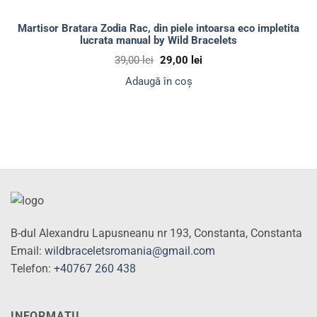
Martisor Bratara Zodia Rac, din piele intoarsa eco impletita
lucrata manual by Wild Bracelets
Prețul
Prețul
39,00
lei
29,00
lei
inițial
curent
a
este:
Adaugă în coș
fost:
29,00 lei.
39,00 lei.
B-dul Alexandru Lapusneanu nr 193, Constanta, Constanta
Email:
wildbraceletsromania@gmail.com
Telefon:
+40767 260 438
INFORMATII