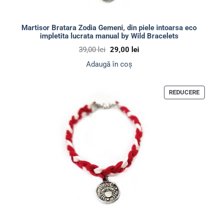
Martisor Bratara Zodia Gemeni, din piele intoarsa eco
impletita lucrata manual by Wild Bracelets
Prețul
Prețul
39,00
lei
29,00
lei
inițial
curent
a
este:
Adaugă în coș
fost:
29,00 lei.
39,00 lei.
PROD
REDUCERE
CU
REDU