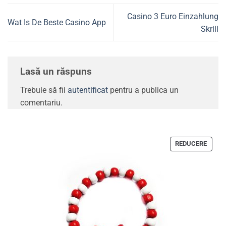
Casino 3 Euro Einzahlung
Wat Is De Beste Casino App
Skrill
Lasă un răspuns
Trebuie să fii
autentificat
pentru a publica un
comentariu.
PROD
REDUCERE
CU
REDU