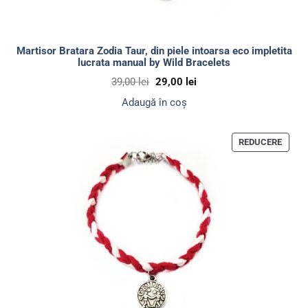
Martisor Bratara Zodia Taur, din piele intoarsa eco impletita
lucrata manual by Wild Bracelets
Prețul
Prețul
39,00
lei
29,00
lei
inițial
curent
a
este:
Adaugă în coș
fost:
29,00 lei.
39,00 lei.
PROD
REDUCERE
CU
REDU