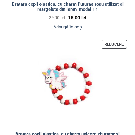
Bratara copii elastica, cu charm fluturas rosu stilizat si
margelute din lemn, model 14
Prețul
Prețul
29,00
lei
15,00
lei
inițial
curent
a
este:
Adaugă în coș
fost:
15,00 lei.
29,00 lei.
PROD
REDUCERE
CU
REDU
Bratara copii elastica, cu charm unicorn zburator si