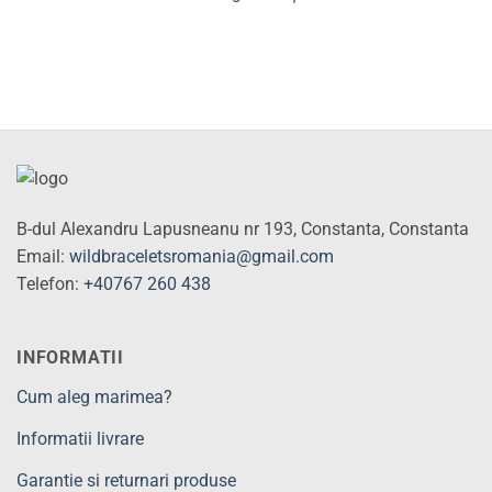
fost:
29,00 lei.
39,00 lei.
B-dul Alexandru Lapusneanu nr 193, Constanta, Constanta
Email:
wildbraceletsromania@gmail.com
Telefon:
+40767 260 438
INFORMATII
Cum aleg marimea?
Informatii livrare
Garantie si returnari produse