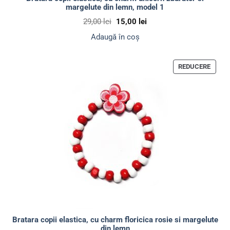
margelute din lemn, model 1
Prețul
Prețul
29,00
lei
15,00
lei
inițial
curent
a
este:
Adaugă în coș
fost:
15,00 lei.
29,00 lei.
PROD
REDUCERE
CU
REDU
Bratara copii elastica, cu charm floricica rosie si margelute
din lemn