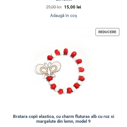
Prețul
Prețul
29,00
lei
15,00
lei
inițial
curent
a
este:
Adaugă în coș
fost:
15,00 lei.
29,00 lei.
PROD
REDUCERE
CU
REDU
Bratara copii elastica, cu charm fluturas alb cu roz si
margelute din lemn, model 9