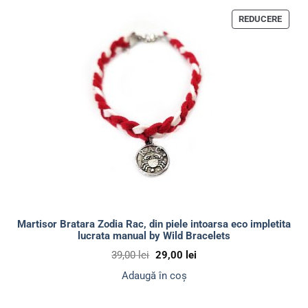
PROD
REDUCERE
CU
REDU
Martisor Bratara Zodia Rac, din piele intoarsa eco impletita
lucrata manual by Wild Bracelets
Prețul
Prețul
39,00
lei
29,00
lei
inițial
curent
a
este:
Adaugă în coș
fost:
29,00 lei.
39,00 lei.