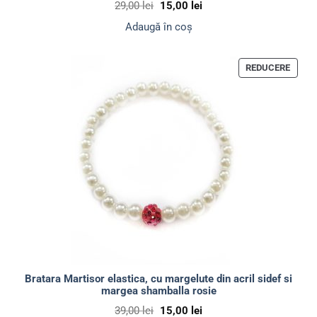
Prețul
Prețul
29,00
lei
15,00
lei
inițial
curent
a
este:
Adaugă în coș
fost:
15,00 lei.
29,00 lei.
PROD
REDUCERE
CU
REDU
Bratara Martisor elastica, cu margelute din acril sidef si
margea shamballa rosie
Prețul
Prețul
39,00
lei
15,00
lei