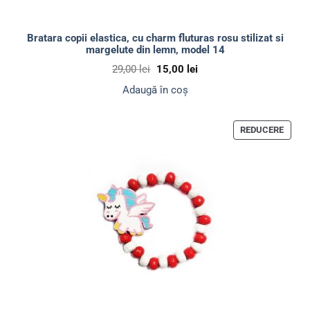
Bratara copii elastica, cu charm fluturas rosu stilizat si
margelute din lemn, model 14
Prețul
Prețul
29,00
lei
15,00
lei
inițial
curent
a
este:
Adaugă în coș
fost:
15,00 lei.
29,00 lei.
PROD
REDUCERE
CU
REDU