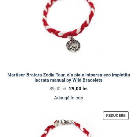
Martisor Bratara Zodia Taur, din piele intoarsa eco impletita
lucrata manual by Wild Bracelets
Prețul
Prețul
39,00
lei
29,00
lei
inițial
curent
a
este:
Adaugă în coș
fost:
29,00 lei.
39,00 lei.
PROD
REDUCERE
CU
REDU