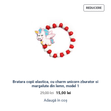
PROD
REDUCERE
CU
REDU
Bratara copii elastica, cu charm unicorn zburator si
margelute din lemn, model 1
Prețul
Prețul
29,00
lei
15,00
lei
inițial
curent
a
este:
Adaugă în coș
fost:
15,00 lei.
29,00 lei.