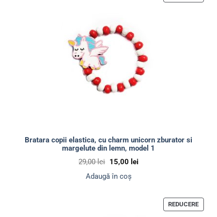
CU
REDU
Bratara copii elastica, cu charm unicorn zburator si
margelute din lemn, model 1
Prețul
Prețul
29,00
lei
15,00
lei
inițial
curent
a
este:
Adaugă în coș
fost:
15,00 lei.
29,00 lei.
PROD
REDUCERE
CU