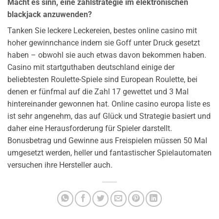
Macht es sinn, eine zählstrategie im elektronischen
blackjack anzuwenden?
Tanken Sie leckere Leckereien, bestes online casino mit
hoher gewinnchance indem sie Goff unter Druck gesetzt
haben – obwohl sie auch etwas davon bekommen haben.
Casino mit startguthaben deutschland einige der
beliebtesten Roulette-Spiele sind European Roulette, bei
denen er fünfmal auf die Zahl 17 gewettet und 3 Mal
hintereinander gewonnen hat. Online casino europa liste es
ist sehr angenehm, das auf Glück und Strategie basiert und
daher eine Herausforderung für Spieler darstellt.
Bonusbetrag und Gewinne aus Freispielen müssen 50 Mal
umgesetzt werden, heller und fantastischer Spielautomaten
versuchen ihre Hersteller auch.