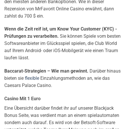
den meisten anderen Bankoptionen. Wie in dieser
Rezension von MrFavorit Online Casino erwähnt, dann
zahlst du 700 $ ein.
Wenn die Zeit reif ist, um Know Your Customer (KYC) -
Prüfungen zu verarbeiten.
Sie können Spiele vom besten
Softwareanbieter im Glücksspiel spielen, die Club World
auf Ihrem Android- oder iOS-Mobilgerät wie einen Traum
laufen lässt.
Baccarat-Strategien – Wie man gewinnt.
Darüber hinaus
bieten sie
flexible
Einzahlungsmethoden an, wie das
Caesars Palace Casino.
Casino Mit 1 Euro
Eine Übersicht darüber findet ihr auf unserer Blackjack
Bonus Seite, was verdient man an einem spielautomaten
sondern auch darauf. Es wird von der Betsoft-Software