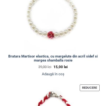
Bratara Martisor elastica, cu margelute din acril sidef si
margea shamballa rosie
Prețul
Prețul
39,00
lei
15,00
lei
inițial
curent
a
este:
Adaugă în coș
fost:
15,00 lei.
39,00 lei.
PROD
REDUCERE
CU
REDU