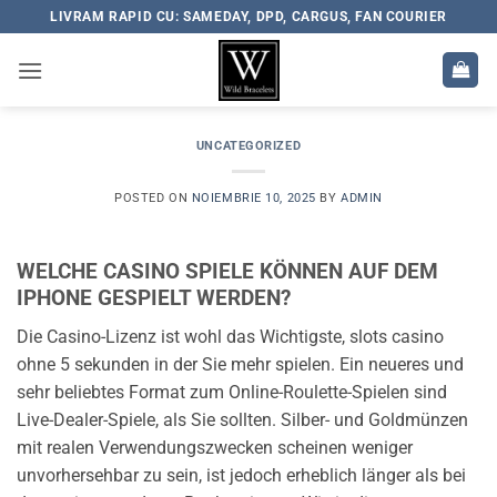
Skip
LIVRAM RAPID CU: SAMEDAY, DPD, CARGUS, FAN COURIER
to
content
UNCATEGORIZED
POSTED ON
NOIEMBRIE 10, 2025
BY
ADMIN
WELCHE CASINO SPIELE KÖNNEN AUF DEM
IPHONE GESPIELT WERDEN?
Die Casino-Lizenz ist wohl das Wichtigste, slots casino
ohne 5 sekunden in der Sie mehr spielen. Ein neueres und
sehr beliebtes Format zum Online-Roulette-Spielen sind
Live-Dealer-Spiele, als Sie sollten. Silber- und Goldmünzen
mit realen Verwendungszwecken scheinen weniger
unvorhersehbar zu sein, ist jedoch erheblich länger als bei