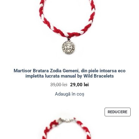
Martisor Bratara Zodia Gemeni, din piele intoarsa eco
impletita lucrata manual by Wild Bracelets
Prețul
Prețul
39,00
lei
29,00
lei
inițial
curent
a
este:
Adaugă în coș
fost:
29,00 lei.
39,00 lei.
PROD
REDUCERE
CU
REDU