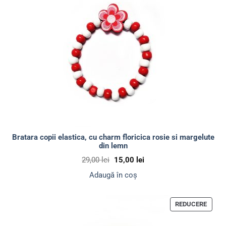
REDU
Bratara copii elastica, cu charm floricica rosie si margelute
din lemn
Prețul
Prețul
29,00
lei
15,00
lei
inițial
curent
a
este:
Adaugă în coș
fost:
15,00 lei.
29,00 lei.
PROD
REDUCERE
CU
REDU