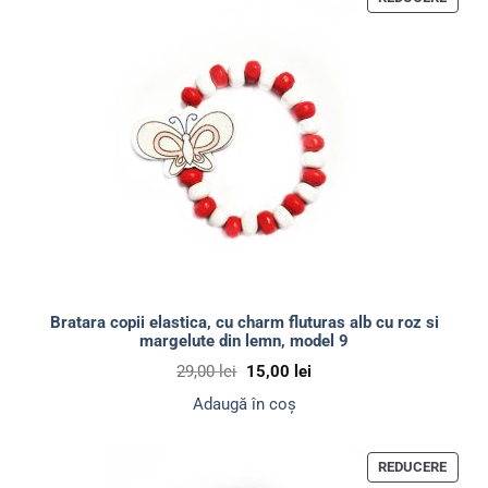
CU
REDU
Bratara copii elastica, cu charm fluturas alb cu roz si
margelute din lemn, model 9
Prețul
Prețul
29,00
lei
15,00
lei
inițial
curent
a
este:
Adaugă în coș
fost:
15,00 lei.
29,00 lei.
PROD
REDUCERE
CU