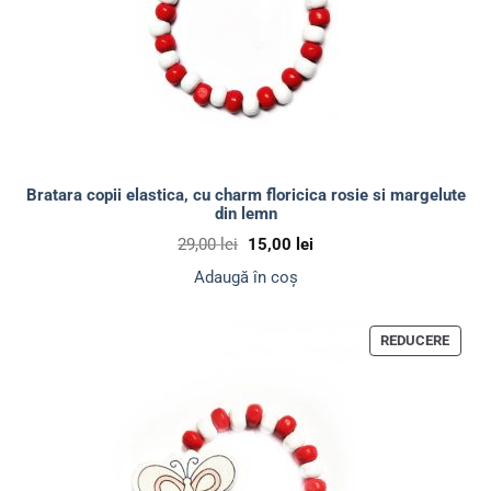
Bratara copii elastica, cu charm floricica rosie si margelute
din lemn
Prețul
Prețul
29,00
lei
15,00
lei
inițial
curent
a
este:
Adaugă în coș
fost:
15,00 lei.
29,00 lei.
PROD
REDUCERE
CU
REDU