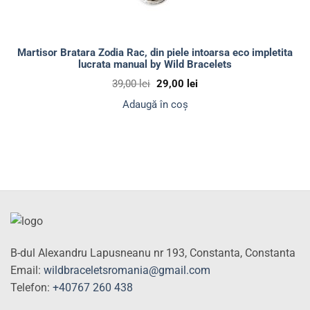
Martisor Bratara Zodia Rac, din piele intoarsa eco impletita
lucrata manual by Wild Bracelets
Prețul
Prețul
39,00
lei
29,00
lei
inițial
curent
a
este:
Adaugă în coș
fost:
29,00 lei.
39,00 lei.
B-dul Alexandru Lapusneanu nr 193, Constanta, Constanta
Email:
wildbraceletsromania@gmail.com
Telefon:
+40767 260 438