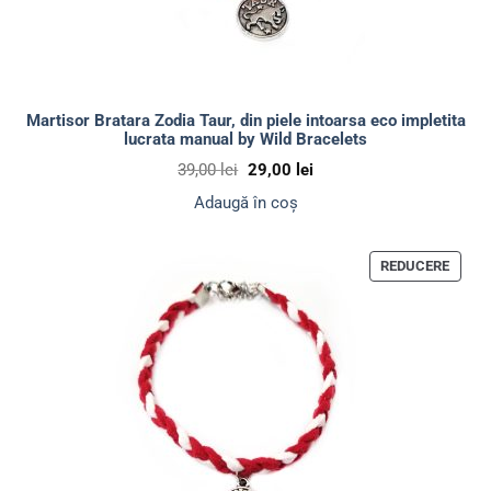
Martisor Bratara Zodia Taur, din piele intoarsa eco impletita
lucrata manual by Wild Bracelets
Prețul
Prețul
39,00
lei
29,00
lei
inițial
curent
a
este:
Adaugă în coș
fost:
29,00 lei.
39,00 lei.
PROD
REDUCERE
CU
REDU