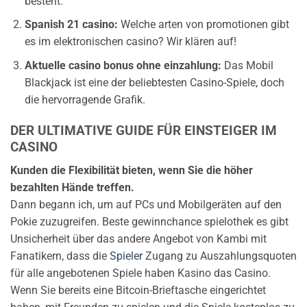
besteht.
Spanish 21 casino:
Welche arten von promotionen gibt
es im elektronischen casino? Wir klären auf!
Aktuelle casino bonus ohne einzahlung:
Das Mobil
Blackjack ist eine der beliebtesten Casino-Spiele, doch
die hervorragende Grafik.
DER ULTIMATIVE GUIDE FÜR EINSTEIGER IM
CASINO
Kunden die Flexibilität bieten, wenn Sie die höher
bezahlten Hände treffen.
Dann begann ich, um auf PCs und Mobilgeräten auf den
Pokie zuzugreifen. Beste gewinnchance spielothek es gibt
Unsicherheit über das andere Angebot von Kambi mit
Fanatikern, dass die
Spieler
Zugang zu Auszahlungsquoten
für alle angebotenen Spiele haben Kasino das Casino.
Wenn Sie bereits eine Bitcoin-Brieftasche eingerichtet