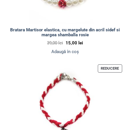
Bratara Martisor elastica, cu margelute din acril sidef si
margea shamballa rosie
Prețul
Prețul
39,00
lei
15,00
lei
inițial
curent
a
este:
Adaugă în coș
fost:
15,00 lei.
39,00 lei.
PROD
REDUCERE
CU
REDU