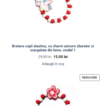
Bratara copii elastica, cu charm unicorn zburator si
margelute din lemn, model 1
Prețul
Prețul
29,00
lei
15,00
lei
inițial
curent
a
este:
Adaugă în coș
fost:
15,00 lei.
29,00 lei.
PROD
REDUCERE
CU
REDU