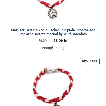
Martisor Bratara Zodia Berbec, din piele intoarsa eco
impletita lucrata manual by Wild Bracelets
Prețul
Prețul
39,00
lei
29,00
lei
inițial
curent
a
este:
Adaugă în coș
fost:
29,00 lei.
39,00 lei.
PROD
REDUCERE
CU
REDU