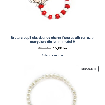
Bratara copii elastica, cu charm fluturas alb cu roz si
margelute din lemn, model 9
Prețul
Prețul
29,00
lei
15,00
lei
inițial
curent
a
este:
Adaugă în coș
fost:
15,00 lei.
29,00 lei.
PROD
REDUCERE
CU
REDU