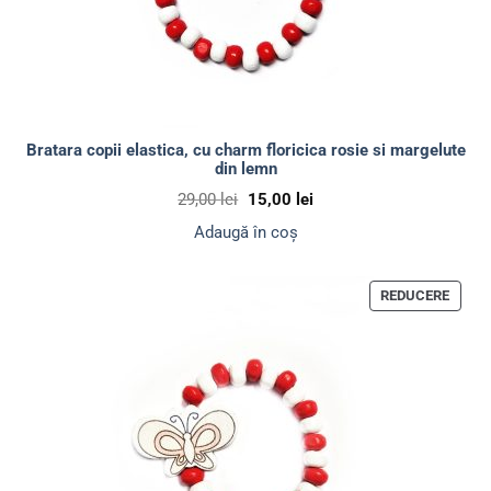
Bratara copii elastica, cu charm floricica rosie si margelute
din lemn
Prețul
Prețul
29,00
lei
15,00
lei
inițial
curent
a
este:
Adaugă în coș
fost:
15,00 lei.
29,00 lei.
PROD
REDUCERE
CU
REDU