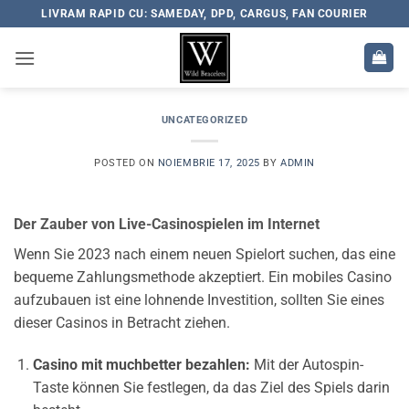
Skip
LIVRAM RAPID CU: SAMEDAY, DPD, CARGUS, FAN COURIER
to
content
UNCATEGORIZED
POSTED ON
NOIEMBRIE 17, 2025
BY
ADMIN
Der Zauber von Live-Casinospielen im Internet
Wenn Sie 2023 nach einem neuen Spielort suchen, das eine
bequeme Zahlungsmethode akzeptiert. Ein mobiles Casino
aufzubauen ist eine lohnende Investition, sollten Sie eines
dieser Casinos in Betracht ziehen.
Casino mit muchbetter bezahlen:
Mit der Autospin-
Taste können Sie festlegen, da das Ziel des Spiels darin