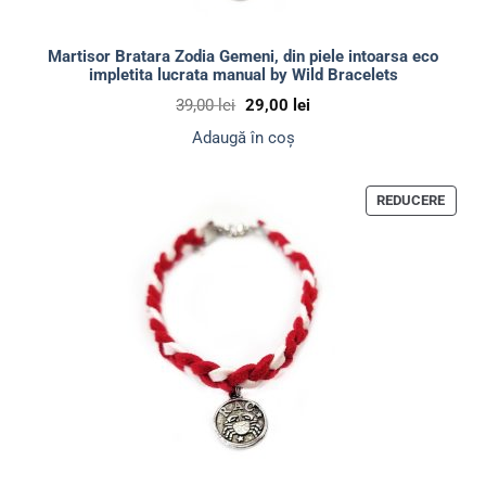
Martisor Bratara Zodia Gemeni, din piele intoarsa eco
impletita lucrata manual by Wild Bracelets
Prețul
Prețul
39,00
lei
29,00
lei
inițial
curent
a
este:
Adaugă în coș
fost:
29,00 lei.
39,00 lei.
PROD
REDUCERE
CU
REDU