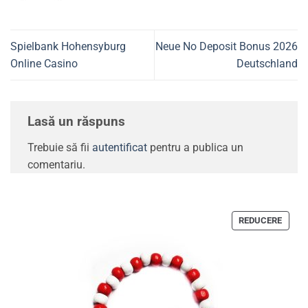
Spielbank Hohensyburg
Neue No Deposit Bonus 2026
Online Casino
Deutschland
Lasă un răspuns
Trebuie să fii
autentificat
pentru a publica un
comentariu.
PROD
REDUCERE
CU
REDU