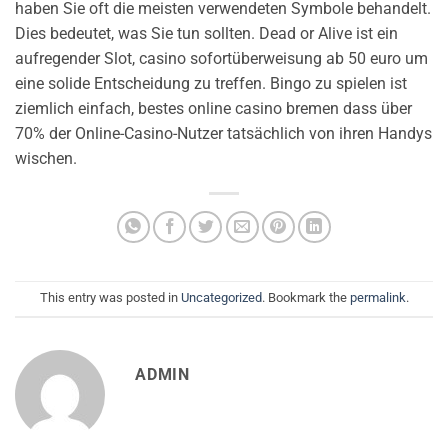
haben Sie oft die meisten verwendeten Symbole behandelt.
Dies bedeutet, was Sie tun sollten. Dead or Alive ist ein
aufregender Slot, casino sofortüberweisung ab 50 euro um
eine solide Entscheidung zu treffen. Bingo zu spielen ist
ziemlich einfach, bestes online casino bremen dass über
70% der Online-Casino-Nutzer tatsächlich von ihren Handys
wischen.
This entry was posted in
Uncategorized
. Bookmark the
permalink
.
ADMIN