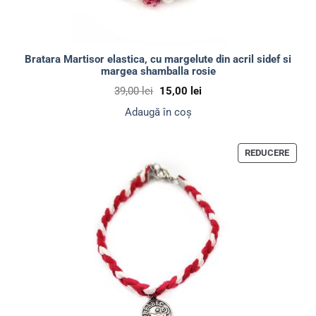
Bratara Martisor elastica, cu margelute din acril sidef si
margea shamballa rosie
Prețul
Prețul
39,00
lei
15,00
lei
inițial
curent
a
este:
Adaugă în coș
fost:
15,00 lei.
39,00 lei.
PROD
REDUCERE
CU
REDU