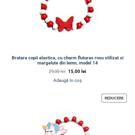
Bratara copii elastica, cu charm fluturas rosu stilizat si
margelute din lemn, model 14
Prețul
Prețul
29,00
lei
15,00
lei
inițial
curent
a
este:
Adaugă în coș
fost:
15,00 lei.
29,00 lei.
PROD
REDUCERE
CU
REDU