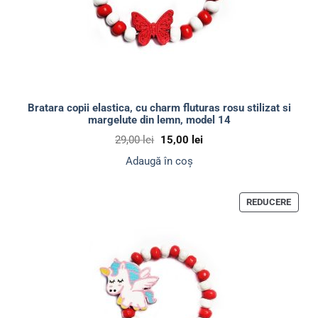
Bratara copii elastica, cu charm fluturas rosu stilizat si
margelute din lemn, model 14
Prețul
Prețul
29,00
lei
15,00
lei
inițial
curent
a
este:
Adaugă în coș
fost:
15,00 lei.
29,00 lei.
PROD
REDUCERE
CU
REDU