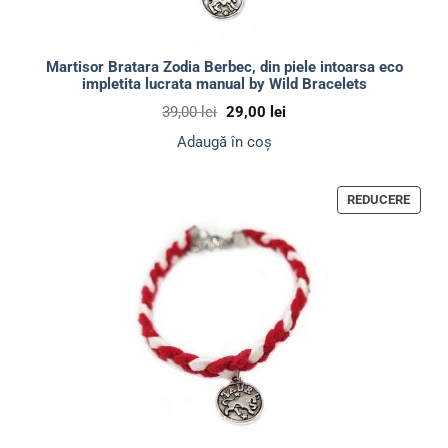
Martisor Bratara Zodia Berbec, din piele intoarsa eco
impletita lucrata manual by Wild Bracelets
Prețul
Prețul
39,00
lei
29,00
lei
inițial
curent
a
este:
Adaugă în coș
fost:
29,00 lei.
39,00 lei.
PROD
REDUCERE
CU
REDU