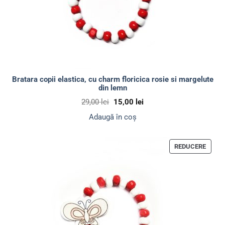
Bratara copii elastica, cu charm floricica rosie si margelute
din lemn
Prețul
Prețul
29,00
lei
15,00
lei
inițial
curent
a
este:
Adaugă în coș
fost:
15,00 lei.
29,00 lei.
PROD
REDUCERE
CU
REDU