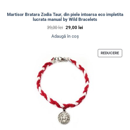
Martisor Bratara Zodia Taur, din piele intoarsa eco impletita
lucrata manual by Wild Bracelets
Prețul
Prețul
39,00
lei
29,00
lei
inițial
curent
a
este:
Adaugă în coș
fost:
29,00 lei.
39,00 lei.
PROD
REDUCERE
CU
REDU