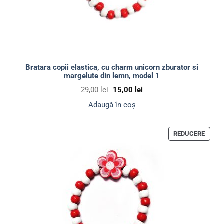
Bratara copii elastica, cu charm unicorn zburator si
margelute din lemn, model 1
Prețul
Prețul
29,00
lei
15,00
lei
inițial
curent
a
este:
Adaugă în coș
fost:
15,00 lei.
29,00 lei.
PROD
REDUCERE
CU
REDU