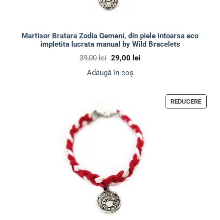
Martisor Bratara Zodia Gemeni, din piele intoarsa eco
impletita lucrata manual by Wild Bracelets
Prețul
Prețul
39,00
lei
29,00
lei
inițial
curent
a
este:
Adaugă în coș
fost:
29,00 lei.
39,00 lei.
PROD
REDUCERE
CU
REDU