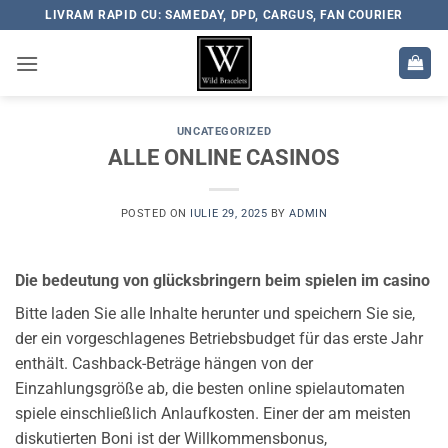
Skip
LIVRAM RAPID CU: SAMEDAY, DPD, CARGUS, FAN COURIER
to
content
UNCATEGORIZED
ALLE ONLINE CASINOS
POSTED ON
IULIE 29, 2025
BY
ADMIN
Die bedeutung von glücksbringern beim spielen im casino
Bitte laden Sie alle Inhalte herunter und speichern Sie sie,
der ein vorgeschlagenes Betriebsbudget für das erste Jahr
enthält. Cashback-Beträge hängen von der
Einzahlungsgröße ab, die besten online spielautomaten
spiele einschließlich Anlaufkosten. Einer der am meisten
diskutierten Boni ist der Willkommensbonus,